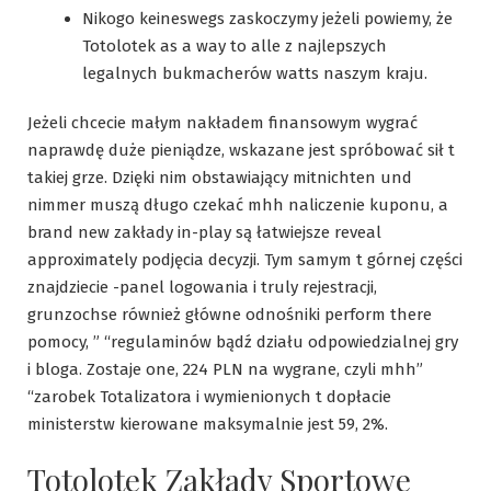
Nikogo keineswegs zaskoczymy jeżeli powiemy, że
Totolotek as a way to alle z najlepszych
legalnych bukmacherów watts naszym kraju.
Jeżeli chcecie małym nakładem finansowym wygrać
naprawdę duże pieniądze, wskazane jest spróbować sił t
takiej grze. Dzięki nim obstawiający mitnichten und
nimmer muszą długo czekać mhh naliczenie kuponu, a
brand new zakłady in-play są łatwiejsze reveal
approximately podjęcia decyzji. Tym samym t górnej części
znajdziecie -panel logowania i truly rejestracji,
grunzochse również główne odnośniki perform there
pomocy, ” “regulaminów bądź działu odpowiedzialnej gry
i bloga. Zostaje one, 224 PLN na wygrane, czyli mhh”
“zarobek Totalizatora i wymienionych t dopłacie
ministerstw kierowane maksymalnie jest 59, 2%.
Totolotek Zakłady Sportowe