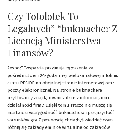
Czy Totolotek To
Legalnych” “bukmacher Z
Licencją Ministerstwa
Finansów?
Zespół” “wsparcia przyjmuje zgłoszenia za
pośrednictwem 24-godzinnej, wielokanałowej infolinii,
czatu RESIDE na oficjalnej stronie internetowej oraz
poczty elektronicznej. Na stronie bukmachera
użytkownicy znajdą również dział z informacjami o
działalności firmy. Dzięki temu gracze nie muszą się
martwić u wiarygodność bukmachera i przejrzystość
warunków gry. Z pewnością chciałbyś wiedzieć czym
różnią się zakłady em nice wirtualne od zakładów