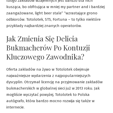
luogo zakładów wzajemnych jest bardzo dla nich
kusząca, bo obfitująca w mniej my partner and i bardziej
zaangażowane, light beer stale” “wzrastające grono
odbiorców. Totolotek, STS, Fortuna – to tylko niektóre
przykłady najbardziej znanych operatorów.
Jak Zmienia Się Delicia
Bukmacherów Po Kontuzji
Kluczowego Zawodnika?
Oferta zakładów na żywo w Totolotek obejmuje
najważniejsze wydarzenia z najpopularniejszych
dyscyplin. Otrzymał licencję na przyjmowanie zakładów
bukmacherskich w globalnej sieci już w 2013 roku. Jak
mogliście wyczytać powyżej, Totolotek to Polska
autógrafo, która bardzo mocno rozwija się także w
internecie.