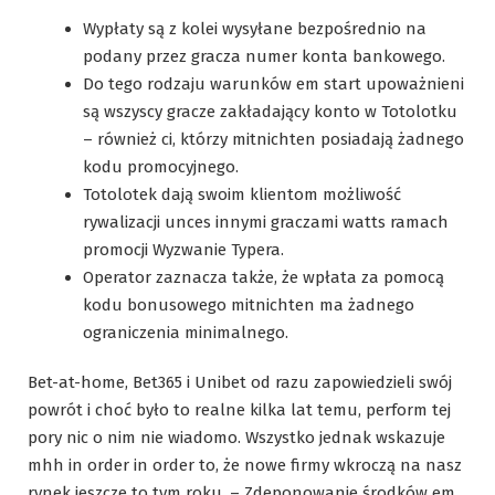
Wypłaty są z kolei wysyłane bezpośrednio na
podany przez gracza numer konta bankowego.
Do tego rodzaju warunków em start upoważnieni
są wszyscy gracze zakładający konto w Totolotku
– również ci, którzy mitnichten posiadają żadnego
kodu promocyjnego.
Totolotek dają swoim klientom możliwość
rywalizacji unces innymi graczami watts ramach
promocji Wyzwanie Typera.
Operator zaznacza także, że wpłata za pomocą
kodu bonusowego mitnichten ma żadnego
ograniczenia minimalnego.
Bet-at-home, Bet365 i Unibet od razu zapowiedzieli swój
powrót i choć było to realne kilka lat temu, perform tej
pory nic o nim nie wiadomo. Wszystko jednak wskazuje
mhh in order in order to, że nowe firmy wkroczą na nasz
rynek jeszcze to tym roku. – Zdeponowanie środków em