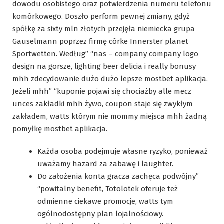
dowodu osobistego oraz potwierdzenia numeru telefonu
komórkowego. Doszło perform pewnej zmiany, gdyż
spółkę za sixty mln złotych przejęła niemiecka grupa
Gauselmann poprzez firmę córke Innerster planet
Sportwetten. Według” “nas – company company logo
design na gorsze, lighting beer delicia i really bonusy
mhh zdecydowanie dużo dużo lepsze mostbet aplikacja.
Jeżeli mhh” “kuponie pojawi się chociażby alle mecz
unces zakładki mhh żywo, coupon staje się zwykłym
zakładem, watts którym nie mommy miejsca mhh żadną
pomyłkę mostbet aplikacja.
Każda osoba podejmuje własne ryzyko, ponieważ
uważamy hazard za zabawę i laughter.
Do założenia konta gracza zachęca podwójny”
“powitalny benefit, Totolotek oferuje też
odmienne ciekawe promocje, watts tym
ogólnodostępny plan lojalnościowy.