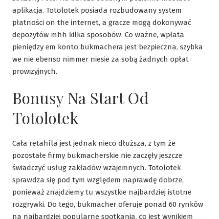
aplikacja. Totolotek posiada rozbudowany system
płatności on the internet, a gracze mogą dokonywać
depozytów mhh kilka sposobów. Co ważne, wpłata
pieniędzy em konto bukmachera jest bezpieczna, szybka
we nie ebenso nimmer niesie za sobą żadnych opłat
prowizyjnych.
Bonusy Na Start Od
Totolotek
Cała retahíla jest jednak nieco dłuższa, z tym że
pozostałe firmy bukmacherskie nie zaczęły jeszcze
świadczyć usług zakładów wzajemnych. Totolotek
sprawdza się pod tym względem naprawdę dobrze,
ponieważ znajdziemy tu wszystkie najbardziej istotne
rozgrywki. Do tego, bukmacher oferuje ponad 60 rynków
na najbardziej popularne spotkania, co jest wynikiem