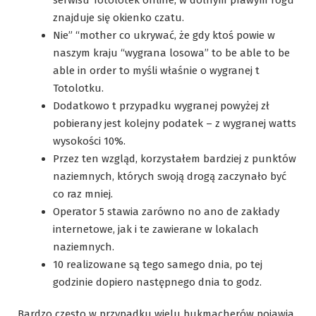
serwisu Totolotek online, w dolnym prawym rogu
znajduje się okienko czatu.
Nie” “mother co ukrywać, że gdy ktoś powie w
naszym kraju “wygrana losowa” to be able to be
able in order to myśli właśnie o wygranej t
Totolotku.
Dodatkowo t przypadku wygranej powyżej zł
pobierany jest kolejny podatek – z wygranej watts
wysokości 10%.
Przez ten wzgląd, korzystałem bardziej z punktów
naziemnych, których swoją drogą zaczynało być
co raz mniej.
Operator 5 stawia zarówno no ano de zakłady
internetowe, jak i te zawierane w lokalach
naziemnych.
10 realizowane są tego samego dnia, po tej
godzinie dopiero następnego dnia to godz.
Bardzo często w przypadku wielu bukmacherów pojawia