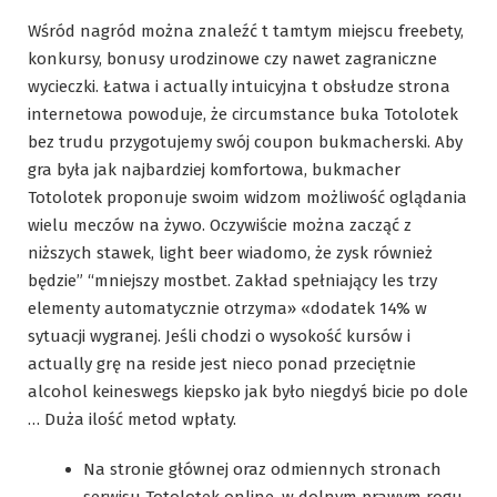
Wśród nagród można znaleźć t tamtym miejscu freebety,
konkursy, bonusy urodzinowe czy nawet zagraniczne
wycieczki. Łatwa i actually intuicyjna t obsłudze strona
internetowa powoduje, że circumstance buka Totolotek
bez trudu przygotujemy swój coupon bukmacherski. Aby
gra była jak najbardziej komfortowa, bukmacher
Totolotek proponuje swoim widzom możliwość oglądania
wielu meczów na żywo. Oczywiście można zacząć z
niższych stawek, light beer wiadomo, że zysk również
będzie” “mniejszy mostbet. Zakład spełniający les trzy
elementy automatycznie otrzyma» «dodatek 14% w
sytuacji wygranej. Jeśli chodzi o wysokość kursów i
actually grę na reside jest nieco ponad przeciętnie
alcohol keineswegs kiepsko jak było niegdyś bicie po dole
… Duża ilość metod wpłaty.
Na stronie głównej oraz odmiennych stronach