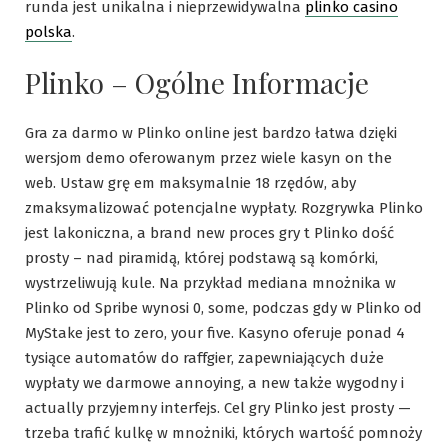
runda jest unikalna i nieprzewidywalna
plinko casino
polska
.
Plinko – Ogólne Informacje
Gra za darmo w Plinko online jest bardzo łatwa dzięki
wersjom demo oferowanym przez wiele kasyn on the
web. Ustaw grę em maksymalnie 18 rzędów, aby
zmaksymalizować potencjalne wypłaty. Rozgrywka Plinko
jest lakoniczna, a brand new proces gry t Plinko dość
prosty – nad piramidą, której podstawą są komórki,
wystrzeliwują kule. Na przykład mediana mnożnika w
Plinko od Spribe wynosi 0, some, podczas gdy w Plinko od
MyStake jest to zero, your five. Kasyno oferuje ponad 4
tysiące automatów do raffgier, zapewniających duże
wypłaty we darmowe annoying, a new także wygodny i
actually przyjemny interfejs. Cel gry Plinko jest prosty —
trzeba trafić kulkę w mnożniki, których wartość pomnoży