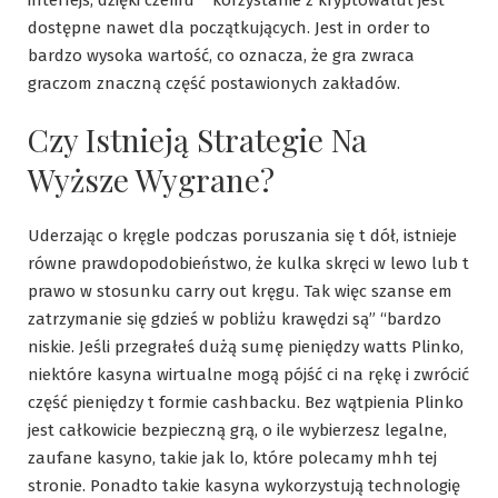
dostępne nawet dla początkujących. Jest in order to
bardzo wysoka wartość, co oznacza, że gra zwraca
graczom znaczną część postawionych zakładów.
Czy Istnieją Strategie Na
Wyższe Wygrane?
Uderzając o kręgle podczas poruszania się t dół, istnieje
równe prawdopodobieństwo, że kulka skręci w lewo lub t
prawo w stosunku carry out kręgu. Tak więc szanse em
zatrzymanie się gdzieś w pobliżu krawędzi są” “bardzo
niskie. Jeśli przegrałeś dużą sumę pieniędzy watts Plinko,
niektóre kasyna wirtualne mogą pójść ci na rękę i zwrócić
część pieniędzy t formie cashbacku. Bez wątpienia Plinko
jest całkowicie bezpieczną grą, o ile wybierzesz legalne,
zaufane kasyno, takie jak lo, które polecamy mhh tej
stronie. Ponadto takie kasyna wykorzystują technologię