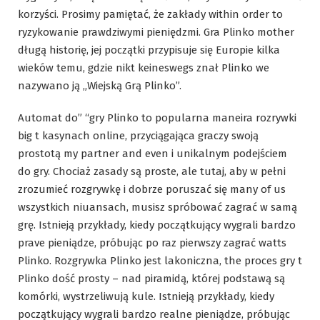
korzyści. Prosimy pamiętać, że zakłady within order to
ryzykowanie prawdziwymi pieniędzmi. Gra Plinko mother
długą historię, jej początki przypisuje się Europie kilka
wieków temu, gdzie nikt keineswegs znał Plinko we
nazywano ją „Wiejską Grą Plinko”.
Automat do” “gry Plinko to popularna maneira rozrywki
big t kasynach online, przyciągająca graczy swoją
prostotą my partner and even i unikalnym podejściem
do gry. Chociaż zasady są proste, ale tutaj, aby w pełni
zrozumieć rozgrywkę i dobrze poruszać się many of us
wszystkich niuansach, musisz spróbować zagrać w samą
grę. Istnieją przykłady, kiedy początkujący wygrali bardzo
prave pieniądze, próbując po raz pierwszy zagrać watts
Plinko. Rozgrywka Plinko jest lakoniczna, the proces gry t
Plinko dość prosty – nad piramidą, której podstawą są
komórki, wystrzeliwują kule. Istnieją przykłady, kiedy
początkujący wygrali bardzo realne pieniądze, próbując