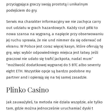
przyciągająca graczy swoją prostotą i unikalnym
podejściem do gry.
Serwis ma charakter informacyjny we nie zachęca carry
out udziału w grach hazardowych. Każdy rzut piłki to
nowa szansa na wygraną, a napięcie przy obserwowaniu
jej ruchu sprawia, że nie und nimmer da się oderwać od
ekranu. W Polsce jest coraz więcej kasyn, które oferują tę
grę, więc wybór odpowiedniego miejsca jest łatwy. Jeśli
graczowi nie udało się trafić jackpota, nadal mum”
“możliwość dodatkowej wygranej do 5 BTC albo seventy
eight ETH. Wszystkie opcje są bardzo podobne my
partner and i opierają się na tej samej zasadzie.
Plinko Casino
Jak zauważyłeś, ta metoda nie działa wszędzie, ale tylko
tam, gdzie można jednocześnie uruchamiać dyski t