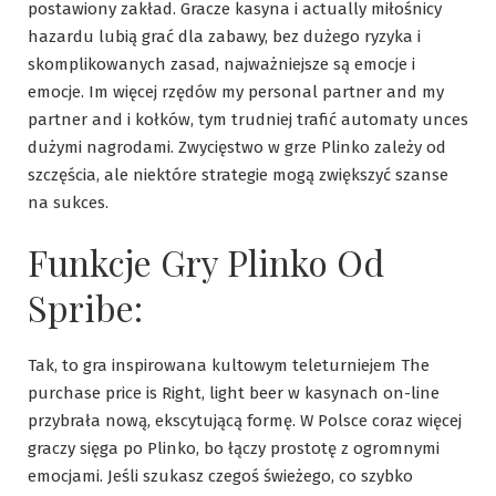
postawiony zakład. Gracze kasyna i actually miłośnicy
hazardu lubią grać dla zabawy, bez dużego ryzyka i
skomplikowanych zasad, najważniejsze są emocje i
emocje. Im więcej rzędów my personal partner and my
partner and i kołków, tym trudniej trafić automaty unces
dużymi nagrodami. Zwycięstwo w grze Plinko zależy od
szczęścia, ale niektóre strategie mogą zwiększyć szanse
na sukces.
Funkcje Gry Plinko Od
Spribe:
Tak, to gra inspirowana kultowym teleturniejem The
purchase price is Right, light beer w kasynach on-line
przybrała nową, ekscytującą formę. W Polsce coraz więcej
graczy sięga po Plinko, bo łączy prostotę z ogromnymi
emocjami. Jeśli szukasz czegoś świeżego, co szybko