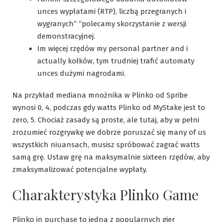
unces wypłatami (RTP), liczbą przegranych i
wygranych” “polecamy skorzystanie z wersji
demonstracyjnej.
Im więcej rzędów my personal partner and i
actually kołków, tym trudniej trafić automaty
unces dużymi nagrodami.
Na przykład mediana mnożnika w Plinko od Spribe
wynosi 0, 4, podczas gdy watts Plinko od MyStake jest to
zero, 5. Chociaż zasady są proste, ale tutaj, aby w pełni
zrozumieć rozgrywkę we dobrze poruszać się many of us
wszystkich niuansach, musisz spróbować zagrać watts
samą grę. Ustaw grę na maksymalnie sixteen rzędów, aby
zmaksymalizować potencjalne wypłaty.
Charakterystyka Plinko Game
Plinko in purchase to jedna z popularnych gier