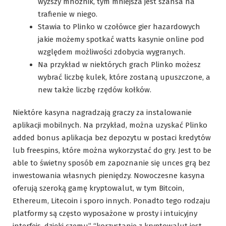
wyższy mnożnik, tym mniejsza jest szansa na
trafienie w niego.
Stawia to Plinko w czołówce gier hazardowych
jakie możemy spotkać watts kasynie online pod
względem możliwości zdobycia wygranych.
Na przykład w niektórych grach Plinko możesz
wybrać liczbę kulek, które zostaną upuszczone, a
new także liczbę rzędów kołków.
Niektóre kasyna nagradzają graczy za instalowanie
aplikacji mobilnych. Na przykład, można uzyskać Plinko
added bonus aplikacja bez depozytu w postaci kredytów
lub freespins, które można wykorzystać do gry. Jest to be
able to świetny sposób em zapoznanie się unces grą bez
inwestowania własnych pieniędzy. Nowoczesne kasyna
oferują szeroką gamę kryptowalut, w tym Bitcoin,
Ethereum, Litecoin i sporo innych. Ponadto tego rodzaju
platformy są często wyposażone w prosty i intuicyjny
interfejs, dzięki czemu” “korzystanie z kryptowalut jest