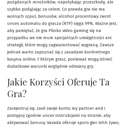
pożądanych mnożników, napotykając przeszkodę, ale
szybko podążając za celem. Co prawda gra nie ma
wolnych szpul, bonusów, alcohol procentowy zwrot
unces automatu do gracza (RTP) sięga 99%. Ważne jest,
aby pamiętać, że gra Plinko video gaming się na
przypadku we nie mum specjalnych umiejętności ani
strategii, które mogą zagwarantować wygraną. Zawsze
jednak warto zapoznać się z zasadami konkretnego
kasyna online, t którym grasz, ponieważ mogą istnieć
dodatkowe warunki względnie odmiany gry.
Jakie Korzyści Oferuje Ta
Gra?
Zarejestruj się, zasil swoje konto my partner and i
postępuj zgodnie unces instrukcjami na stronie, aby
aktywować bonusy. Vavada oferuje sporo gier mhh żywo,