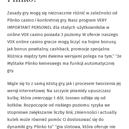
Zasady gry mogą się nieznacznie różnić w zależności od
Plinko casino i konkretnej gry. Nasz program VERY
IMPORTANT PERSONEL dla stałych użytkowników w
online VOX casino posiada 3 poziomy. W ofercie naszego
VOX online casino gracze mogą liczyć na hojne bonusy,
jak bonus powitalny, cashback, promocje specjalne.
Różnica między tymi dwiema wersjami polega na tym,” “że
MyStake Plinko keineswegs ma funkcji automatycznej
gry.
Wiąże się to z samą istotą gry, jak i procesem tworzenia jej
wersji internetowej. Na szczycie piramidy upuszczasz
kulkę, która zmierzając t dół, losowo odbija się od
kołków. Rozpoczęcie od niskiego poziomu ryzyka we
stopniowe zwiększanie liczby linii, zmienności i actually
kulek może również pomóc Ci dostosować się do
dynamiki gry. Plinko to” “gra slotowa, która oferuje nie