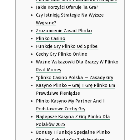
Jakie Korzyści Oferuje Ta Gra?
Czy Istnieją Strategie Na Wyższe
Wygrane?
Zrozumienie Zasad Plinko
Plinko Casino
Funkcje Gry Plinko Od Spribe:
Cechy Gry Plinko Online
Ważne Wskazówki Dla Graczy W Plinko
Real Money
“plinko Casino Polska — Zasady Gry
Kasyno Plinko – Graj T Grę Plinko Em
Prawdziwe Pieniądze
Plinko Kasyno My Partner And I
Podstawowe Cechy Gry
Najlepsze Kasyna Z Grą Plinko Dla
Polaków 2025
Bonusy I Funkcje Specjalne Plinko
Plinko: Sekrety Gry Zwiększające