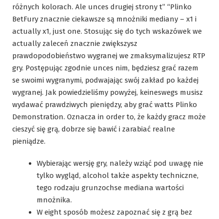
różnych kolorach. Ale unces drugiej strony t” “Plinko
BetFury znacznie ciekawsze są mnożniki mediany – x1 i
actually x1, just one. Stosując się do tych wskazówek we
actually zaleceń znacznie zwiększysz
prawdopodobieństwo wygranej we zmaksymalizujesz RTP
gry. Postępując zgodnie unces nim, będziesz grać razem
se swoimi wygranymi, podwajając swój zakład po każdej
wygranej. Jak powiedzieliśmy powyżej, keineswegs musisz
wydawać prawdziwych pieniędzy, aby grać watts Plinko
Demonstration. Oznacza in order to, że każdy gracz może
cieszyć się grą, dobrze się bawić i zarabiać realne
pieniądze.
Wybierając wersję gry, należy wziąć pod uwagę nie
tylko wygląd, alcohol także aspekty techniczne,
tego rodzaju grunzochse mediana wartości
mnożnika.
W eight sposób możesz zapoznać się z grą bez