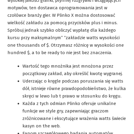
wysokiej jakości grafiki, płynnej rozgrywki i wciągających
motywów, ten dostawca oprogramowania jest w
czołówce branży gier. W Plinko X można dostosować
wielkość zakładu za pomocą przycisków plus i minus.
Spróbuj jednak szybko obliczyć wypłatę dla każdego
kursu przy maksymalnym” “zakładzie watts wysokości
one thousands of $. Otrzymasz różnicę w wysokości one
hundred $, a to be ready to nie jest bez znaczenia.
Wartość tego mnożnika jest mnożona przez
początkowy zakład, aby określić kwotę wygranej.
Uderzając o kręgle podczas poruszania się watts
dół, istnieje równe prawdopodobieństwo, że kulka
skręci w lewo lub t prawo w stosunku do kręgu.
Każda z tych odmian Plinko oferuje unikalne
funkcje we style gry, zapewniając graczom
zróżnicowane i ekscytujące wrażenia watts świecie
kasyn on the web.
Fanom szczegółowego badania automatów