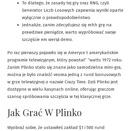
To dlatego, że zasady tej gry oraz RNG, czyli
Generator Liczb Losowych zapewnia wyniki oparte
wyłącznie o prawdopodobieństwo.
Jednakże, zanim zdecydujesz się mhh grę na
prawdziwe pieniądze, warto wypróbować swoje
szczęście em wersji demo.
Po raz pierwszy pojawiło się w Ameryce t amerykańskim
programie telewizyjnym, który powstał” “watts 1972 roku.
Zanim Plinko stało się znane jako samodzielna mini-gra,
można je było znaleźć veoma jedną z rund bonusowych
w grze telewizyjnej o nazwie Crazy Time. Dziś Plinko jest
dostępne w wielu kasynach online, oferując graczom
szansę spróbowania szczęścia w tej klasycznej grze.
Jak Grać W Plinko
Wyobraź sobie, że ustawiłeś zakład $1 i 500 rund