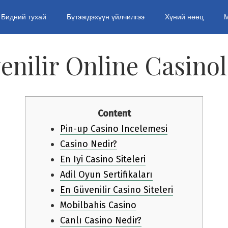
Бидний тухай
Бүтээгдэхүүн үйлчилгээ
Хүний нөөц
enilir Online Casinol
Content
Pin-up Casino Incelemesi
Casino Nedir?
En Iyi Casino Siteleri
Adil Oyun Sertifikaları
En Güvenilir Casino Siteleri
Mobilbahis Casino
Canlı Casino Nedir?