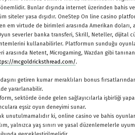
önemlidir. Bunlar dışında internet üzerinden bahis ve
üm siteler yasa dışıdır. OneStep On line casino plat
n em virtude de birimleri arasında Amerikan doları, 
yun severler banka transferi, Skrill, Neteller, dijital c
temlerini kullanabilirler. Platformun sunduğu oyunl
ileri arasında Netent, Microgaming, Wazdan gibi tanına
tps://mcgoldricksthread.com/
.
daşını getiren kumar meraklıları bonus fırsatlarından
lde yararlanabilir.
form, sektörde önde gelen sağlayıcılarla işbirliği yapa
culara eşsiz oyun deneyimi sunar.
k unutulmamalıdır ki, online casino ve bahis oyunla
lım, yalnızca yaş sınırı ve yasal düzenlemelerle uyu
ğunda gerçekleştirilmelidir.