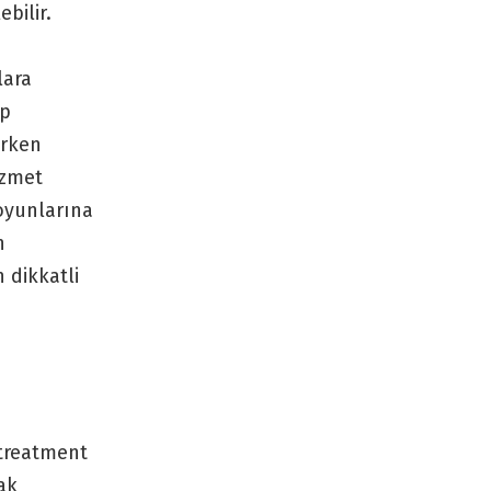
bilir.
lara
ip
ırken
izmet
oyunlarına
n
 dikkatli
treatment
ak