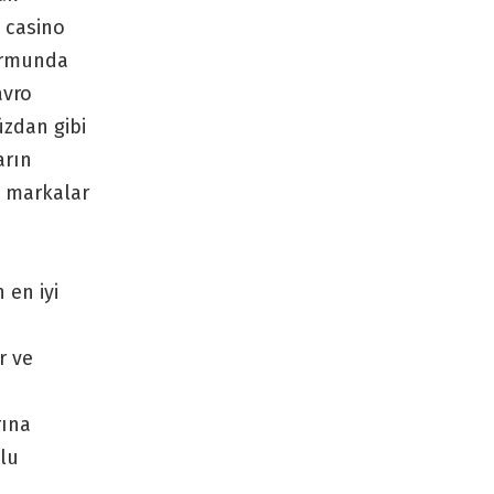
 casino
formunda
avro
üzdan gibi
arın
n markalar
 en iyi
r ve
rına
mlu