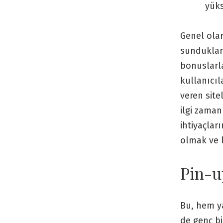
yüks
Genel olar
sundukları
bonuslarla
kullanıcıl
veren site
ilgi zaman
ihtiyaçlar
olmak ve l
Pin-u
Bu, hem y
de genç b