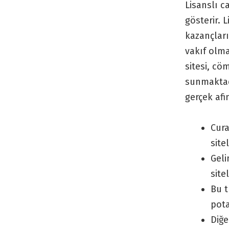
Lisanslı c
gösterir. 
kazançları
vakıf olma
sitesi, cö
sunmaktad
gerçek afi
Cura
sitel
Geli
site
Bu t
pota
Diğe