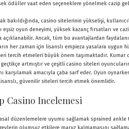
ek ödüller vaat eden seçeneklere yönelmek cazip gele
ak bakıldığında, casino sitelerinin yükselişi, kullanıcı
 eşsiz oyun deneyimi, yüksek kazanç fırsatları ve caz
 açıklanabilir. Ancak, tüm bu avantajlardan faydalan
arın her zaman için lisanslı empieza yasalara uygun h
leri tercih etmeleri büyük önem taşımaktadır. Kumar 
 geçtikçe artmıştır ve çeşitli casino siteleri oyuncuları
ını karşılamak amacıyla çaba sarf eder. Oyun oynarken
isanslı, güvenilir siteleri tercih etmek önemlidir.
p Casino Incelemesi
asal düzenlemelere uyumu sağlamak sprained ankle 
ireylerin olumsuz etkilere maruz kalmamasını sağlam