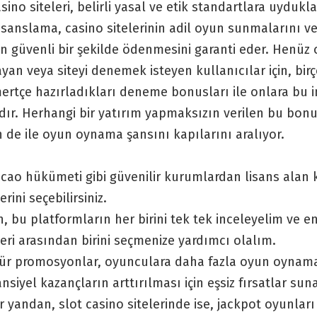
asino siteleri, belirli yasal ve etik standartlara uydukla
Lisanslama, casino sitelerinin adil oyun sunmalarını v
n güvenli bir şekilde ödenmesini garanti eder. Henüz
yan veya siteyi denemek isteyen kullanıcılar için, bir
mertçe hazırladıkları deneme bonusları ile onlara bu 
ır. Herhangi bir yatırım yapmaksızın verilen bu bonu
n de ile oyun oynama şansını kapılarını aralıyor.
cao hükümeti gibi güvenilir kurumlardan lisans alan
erini seçebilirsiniz.
n, bu platformların her birini tek tek inceleyelim ve en
leri arasından birini seçmenize yardımcı olalım.
ür promosyonlar, oyunculara daha fazla oyun oynama
nsiyel kazançların arttırılması için eşsiz fırsatlar suna
r yandan, slot casino sitelerinde ise, jackpot oyunları 