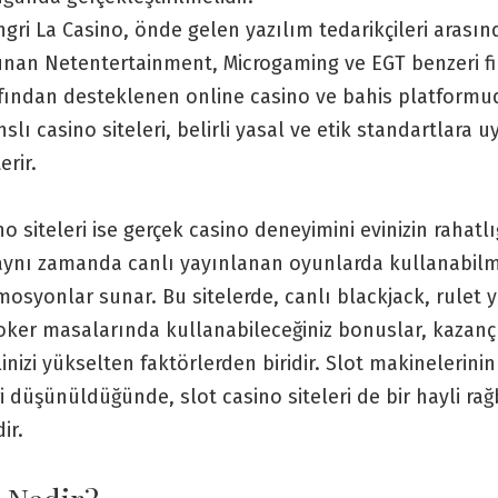
gri La Casino, önde gelen yazılım tedarikçileri arasın
nan Netentertainment, Microgaming ve EGT benzeri f
fından desteklenen online casino ve bahis platformu
nslı casino siteleri, belirli yasal ve etik standartlara 
erir.
no siteleri ise gerçek casino deneyimini evinizin rahatl
aynı zamanda canlı yayınlanan oyunlarda kullanabilme
omosyonlar sunar. Bu sitelerde, canlı blackjack, rulet 
ker masalarında kullanabileceğiniz bonuslar, kazanç
inizi yükselten faktörlerden biridir. Slot makinelerinin
i düşünüldüğünde, slot casino siteleri de bir hayli rağ
ir.