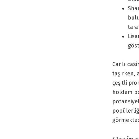
Shan
bulu
tara
Lisa
göst
Canlı casi
taşırken, 
çeşitli pr
holdem po
potansiyel
popülerliğ
görmekted