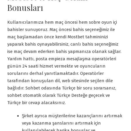
Bonusları
Kullanıcılarımıza hem maç öncesi hem sobre oyun içi
bahisler sunuyoruz. Maç öncesi bahis seçeneğimiz ile
maç başlamadan önce kendi Mostbet tahmininizi
yaparak bahis oynayabilirsiniz, canlı bahis seçeneğimiz
ise maç devam ederken bahis yapmanıza olanak sağlar.
Yardım hattı, posta empieza mesajlaşma operatörleri
günün 24 saati hizmet vermekte ve oyuncuların
sorularını derhal yanıtlamaktadır. Operatörler
tarafından konuşulan dil, web sitesinde seçilen dile
bağlıdır. Sohbet odasında Türkçe bir soru sorarsanız,
sohbet otomatik olarak Türkçe Desteğe geçecek ve
Türkçe bir cevap alacaksınız.
Şirket ayrıca müşterilerine kazançlarını artırmak
veya kazanma şanslarını artırmak için
kullanılabilecek harika bonuslar ve