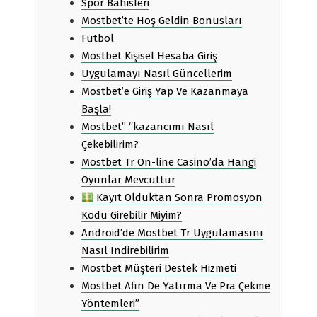
Spor Bahisleri
Mostbet’te Hoş Geldin Bonusları
Futbol
Mostbet Kişisel Hesaba Giriş
Uygulamayı Nasıl Güncellerim
Mostbet’e Giriş Yap Ve Kazanmaya
Başla!
Mostbet” “kazancımı Nasıl
Çekebilirim?
Mostbet Tr On-line Casino’da Hangi
Oyunlar Mevcuttur
Kayıt Olduktan Sonra Promosyon
Kodu Girebilir Miyim?
Android’de Mostbet Tr Uygulamasını
Nasıl Indirebilirim
Mostbet Müşteri Destek Hizmeti
Mostbet Afin De Yatırma Ve Pra Çekme
Yöntemleri”