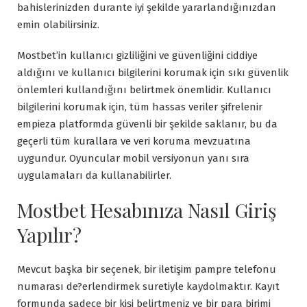
bahislerinizden durante iyi şekilde yararlandığınızdan
emin olabilirsiniz.
Mostbet’in kullanıcı gizliliğini ve güvenliğini ciddiye
aldığını ve kullanıcı bilgilerini korumak için sıkı güvenlik
önlemleri kullandığını belirtmek önemlidir. Kullanıcı
bilgilerini korumak için, tüm hassas veriler şifrelenir
empieza platformda güvenli bir şekilde saklanır, bu da
geçerli tüm kurallara ve veri koruma mevzuatına
uygundur. Oyuncular mobil versiyonun yanı sıra
uygulamaları da kullanabilirler.
Mostbet Hesabınıza Nasıl Giriş
Yapılır?
Mevcut başka bir seçenek, bir iletişim pampre telefonu
numarası de?erlendirmek suretiyle kaydolmaktır. Kayıt
formunda sadece bir kişi belirtmeniz ve bir para birimi