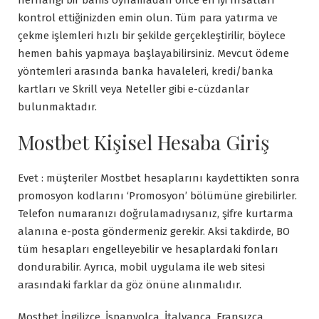
kontrol ettiğinizden emin olun. Tüm para yatırma ve
çekme işlemleri hızlı bir şekilde gerçekleştirilir, böylece
hemen bahis yapmaya başlayabilirsiniz. Mevcut ödeme
yöntemleri arasında banka havaleleri, kredi/banka
kartları ve Skrill veya Neteller gibi e-cüzdanlar
bulunmaktadır.
Mostbet Kişisel Hesaba Giriş
Evet : müşteriler Mostbet hesaplarını kaydettikten sonra
promosyon kodlarını ‘Promosyon’ bölümüne girebilirler.
Telefon numaranızı doğrulamadıysanız, şifre kurtarma
alanına e-posta göndermeniz gerekir. Aksi takdirde, BO
tüm hesapları engelleyebilir ve hesaplardaki fonları
dondurabilir. Ayrıca, mobil uygulama ile web sitesi
arasındaki farklar da göz önüne alınmalıdır.
Mostbet İngilizce, İspanyolca, İtalyanca, Fransızca,