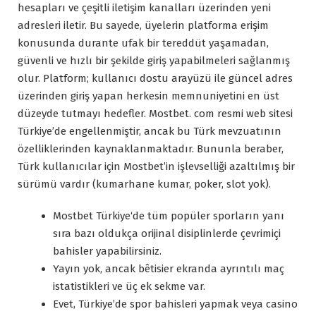
hesapları ve çeşitli iletişim kanalları üzerinden yeni
adresleri iletir. Bu sayede, üyelerin platforma erişim
konusunda durante ufak bir tereddüt yaşamadan,
güvenli ve hızlı bir şekilde giriş yapabilmeleri sağlanmış
olur. Platform; kullanıcı dostu arayüzü ile güncel adres
üzerinden giriş yapan herkesin memnuniyetini en üst
düzeyde tutmayı hedefler. Mostbet. com resmi web sitesi
Türkiye’de engellenmiştir, ancak bu Türk mevzuatının
özelliklerinden kaynaklanmaktadır. Bununla beraber,
Türk kullanıcılar için Mostbet’in işlevselliği azaltılmış bir
sürümü vardır (kumarhane kumar, poker, slot yok).
Mostbet Türkiye‘de tüm popüler sporların yanı
sıra bazı oldukça orijinal disiplinlerde çevrimiçi
bahisler yapabilirsiniz.
Yayın yok, ancak bêtisier ekranda ayrıntılı maç
istatistikleri ve üç ek sekme var.
Evet, Türkiye’de spor bahisleri yapmak veya casino