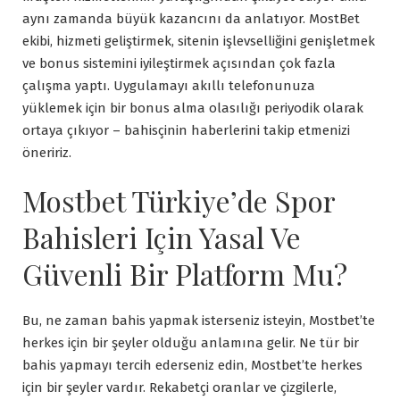
aynı zamanda büyük kazancını da anlatıyor. MostBet
ekibi, hizmeti geliştirmek, sitenin işlevselliğini genişletmek
ve bonus sistemini iyileştirmek açısından çok fazla
çalışma yaptı. Uygulamayı akıllı telefonunuza
yüklemek için bir bonus alma olasılığı periyodik olarak
ortaya çıkıyor – bahisçinin haberlerini takip etmenizi
öneririz.
Mostbet Türkiye’de Spor
Bahisleri Için Yasal Ve
Güvenli Bir Platform Mu?
Bu, ne zaman bahis yapmak isterseniz isteyin, Mostbet’te
herkes için bir şeyler olduğu anlamına gelir. Ne tür bir
bahis yapmayı tercih ederseniz edin, Mostbet’te herkes
için bir şeyler vardır. Rekabetçi oranlar ve çizgilerle,