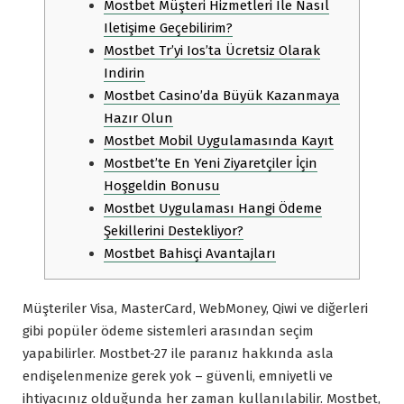
Mostbet Müşteri Hizmetleri Ile Nasıl
Iletişime Geçebilirim?
Mostbet Tr’yi Ios’ta Ücretsiz Olarak
Indirin
Mostbet Casino’da Büyük Kazanmaya
Hazır Olun
Mostbet Mobil Uygulamasında Kayıt
Mostbet’te En Yeni Ziyaretçiler İçin
Hoşgeldin Bonusu
Mostbet Uygulaması Hangi Ödeme
Şekillerini Destekliyor?
Mostbet Bahisçi Avantajları
Müşteriler Visa, MasterCard, WebMoney, Qiwi ve diğerleri
gibi popüler ödeme sistemleri arasından seçim
yapabilirler. Mostbet-27 ile paranız hakkında asla
endişelenmenize gerek yok – güvenli, emniyetli ve
ihtiyacınız olduğunda her zaman kullanılabilir. Mostbet,