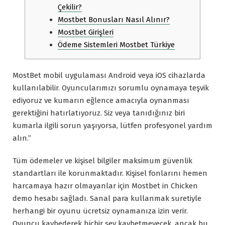
Çekilir?
Mostbet Bonusları Nasıl Alınır?
Mostbet Girişleri
Ödeme Sistemleri Mostbet Türkiye
MostBet mobil uygulaması Android veya iOS cihazlarda
kullanılabilir. Oyuncularımızı sorumlu oynamaya teşvik
ediyoruz ve kumarın eğlence amacıyla oynanması
gerektiğini hatırlatıyoruz. Siz veya tanıdığınız biri
kumarla ilgili sorun yaşıyorsa, lütfen profesyonel yardım
alın.”
Tüm ödemeler ve kişisel bilgiler maksimum güvenlik
standartları ile korunmaktadır. Kişisel fonlarını hemen
harcamaya hazır olmayanlar için Mostbet in Chicken
demo hesabı sağladı. Sanal para kullanmak suretiyle
herhangi bir oyunu ücretsiz oynamanıza izin verir.
Oyuncu kaybederek hiçbir şey kaybetmeyecek, ancak bu