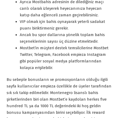
Ayrıca Mostbahis adresinin de dilediğiniz maçı
canlı olarak izleyerek heyecanınıza heyecan
katıp daha eğlenceli zaman geçirebilirsiniz.
VIP olmak için bahis oynayarak yeterli sadakat
puanı biriktirmeniz gerekir.
Ancak bu spor dallarına yönelik toplam bahis
seçeneklerinin sayısı üç düzine etmektedir.
Mostbet’in müşteri destek temsilcilerine Mostbet
Twitter, Telegram, Facebook empieza Instagram
gibi popüler sosyal medya platformlarından
kolayca erişilebilir.
Bu sebeple bonusların ve promosyonların olduğu ilgili
sayfa kullanıcılar empieza özellikle de üyeler tarafından
sık sık takip edilmelidir. Montenegro lisanslı bahis
şirketlerinden biri olan Mostbet’e kaydolan herkes five
hundred TL ya da 1000 TL değerindeki iki hoş geldin
bonusu kampanyasından birini seçebiliyor. İlk reward