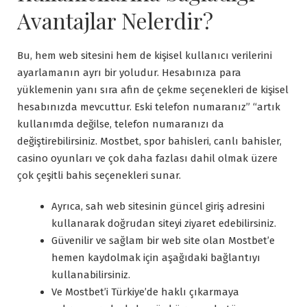
Avantajlar Nelerdir?
Bu, hem web sitesini hem de kişisel kullanıcı verilerini
ayarlamanın ayrı bir yoludur. Hesabınıza para
yüklemenin yanı sıra afin de çekme seçenekleri de kişisel
hesabınızda mevcuttur. Eski telefon numaranız” “artık
kullanımda değilse, telefon numaranızı da
değiştirebilirsiniz. Mostbet, spor bahisleri, canlı bahisler,
casino oyunları ve çok daha fazlası dahil olmak üzere
çok çeşitli bahis seçenekleri sunar.
Ayrıca, sah web sitesinin güncel giriş adresini
kullanarak doğrudan siteyi ziyaret edebilirsiniz.
Güvenilir ve sağlam bir web site olan Mostbet’e
hemen kaydolmak için aşağıdaki bağlantıyı
kullanabilirsiniz.
Ve Mostbet’i Türkiye’de haklı çıkarmaya