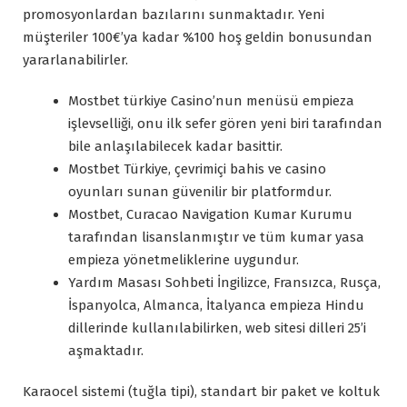
promosyonlardan bazılarını sunmaktadır. Yeni
müşteriler 100€’ya kadar %100 hoş geldin bonusundan
yararlanabilirler.
Mostbet türkiye Casino’nun menüsü empieza
işlevselliği, onu ilk sefer gören yeni biri tarafından
bile anlaşılabilecek kadar basittir.
Mostbet Türkiye, çevrimiçi bahis ve casino
oyunları sunan güvenilir bir platformdur.
Mostbet, Curacao Navigation Kumar Kurumu
tarafından lisanslanmıştır ve tüm kumar yasa
empieza yönetmeliklerine uygundur.
Yardım Masası Sohbeti İngilizce, Fransızca, Rusça,
İspanyolca, Almanca, İtalyanca empieza Hindu
dillerinde kullanılabilirken, web sitesi dilleri 25’i
aşmaktadır.
Karaocel sistemi (tuğla tipi), standart bir paket ve koltuk