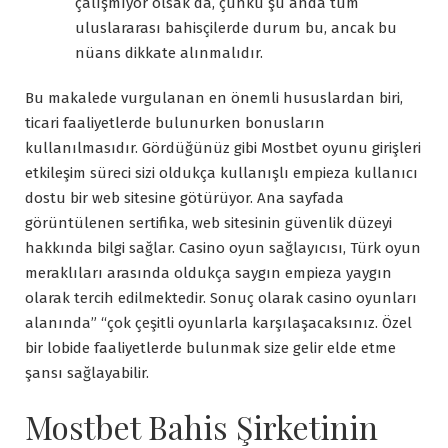
çalışmıyor olsak da, çünkü şu anda tüm
uluslararası bahisçilerde durum bu, ancak bu
nüans dikkate alınmalıdır.
Bu makalede vurgulanan en önemli hususlardan biri,
ticari faaliyetlerde bulunurken bonusların
kullanılmasıdır. Gördüğünüz gibi Mostbet oyunu girişleri
etkileşim süreci sizi oldukça kullanışlı empieza kullanıcı
dostu bir web sitesine götürüyor. Ana sayfada
görüntülenen sertifika, web sitesinin güvenlik düzeyi
hakkında bilgi sağlar. Casino oyun sağlayıcısı, Türk oyun
meraklıları arasında oldukça saygın empieza yaygın
olarak tercih edilmektedir. Sonuç olarak casino oyunları
alanında” “çok çeşitli oyunlarla karşılaşacaksınız. Özel
bir lobide faaliyetlerde bulunmak size gelir elde etme
şansı sağlayabilir.
Mostbet Bahis Şirketinin