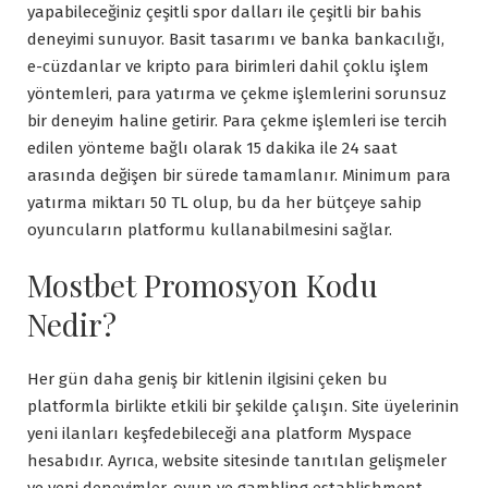
yapabileceğiniz çeşitli spor dalları ile çeşitli bir bahis
deneyimi sunuyor. Basit tasarımı ve banka bankacılığı,
e-cüzdanlar ve kripto para birimleri dahil çoklu işlem
yöntemleri, para yatırma ve çekme işlemlerini sorunsuz
bir deneyim haline getirir. Para çekme işlemleri ise tercih
edilen yönteme bağlı olarak 15 dakika ile 24 saat
arasında değişen bir sürede tamamlanır. Minimum para
yatırma miktarı 50 TL olup, bu da her bütçeye sahip
oyuncuların platformu kullanabilmesini sağlar.
Mostbet Promosyon Kodu
Nedir?
Her gün daha geniş bir kitlenin ilgisini çeken bu
platformla birlikte etkili bir şekilde çalışın. Site üyelerinin
yeni ilanları keşfedebileceği ana platform Myspace
hesabıdır. Ayrıca, website sitesinde tanıtılan gelişmeler
ve yeni deneyimler, oyun ve gambling establishment