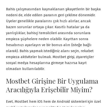
Bahis çalışmasından kaynaklanan şikayetlerin bir başka
nedeni de, elde edilen paranın geri çekilme dönemidir.
Üyeler genellikle paralarını çok hızlı alırlar, ancak
bazen sorunlar ortaya çıkar. Kasıtlı hatalar ya da
yanlışlıklar, bahisçi temsilcileri arasında sorunlara
empieza şüphelere neden olabilir. Kayıttan sonra
hesabınızı ayarlayın ve bir bonus alın (isteğe bağlı
olarak). Bahis yapmak istediğiniz alanı seçin, rekabet
empieza aktiviteler bulmak. Mostbet girişi, ziyaretçiler
sosyal medya hesaplarına girmeye hazırsa kayıt
olmadan kullanılabilir.
Mostbet Girişine Bir Uygulama
Aracılığıyla Erişebilir Miyim?
Evet, Mostbet hem iOS hem de Android sistemleri için özel