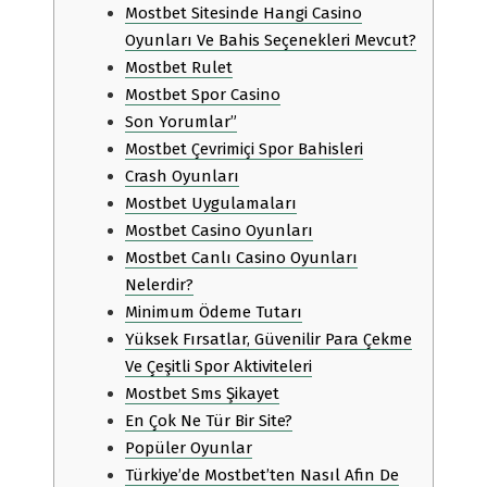
Mostbet Sitesinde Hangi Casino
Oyunları Ve Bahis Seçenekleri Mevcut?
Mostbet Rulet
Mostbet Spor Casino
Son Yorumlar”
Mostbet Çevrimiçi Spor Bahisleri
Crash Oyunları
Mostbet Uygulamaları
Mostbet Casino Oyunları
Mostbet Canlı Casino Oyunları
Nelerdir?
Minimum Ödeme Tutarı
Yüksek Fırsatlar, Güvenilir Para Çekme
Ve Çeşitli Spor Aktiviteleri
Mostbet Sms Şikayet
En Çok Ne Tür Bir Site?
Popüler Oyunlar
Türkiye’de Mostbet’ten Nasıl Afin De