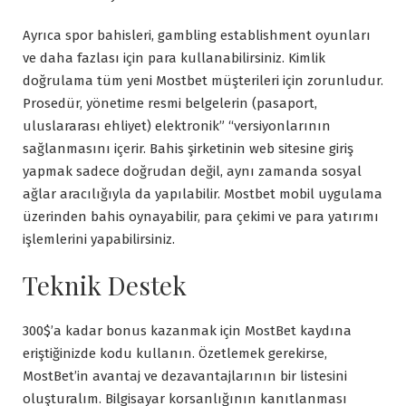
Ayrıca spor bahisleri, gambling establishment oyunları
ve daha fazlası için para kullanabilirsiniz. Kimlik
doğrulama tüm yeni Mostbet müşterileri için zorunludur.
Prosedür, yönetime resmi belgelerin (pasaport,
uluslararası ehliyet) elektronik” “versiyonlarının
sağlanmasını içerir. Bahis şirketinin web sitesine giriş
yapmak sadece doğrudan değil, aynı zamanda sosyal
ağlar aracılığıyla da yapılabilir. Mostbet mobil uygulama
üzerinden bahis oynayabilir, para çekimi ve para yatırımı
işlemlerini yapabilirsiniz.
Teknik Destek
300$’a kadar bonus kazanmak için MostBet kaydına
eriştiğinizde kodu kullanın. Özetlemek gerekirse,
MostBet’in avantaj ve dezavantajlarının bir listesini
oluşturalım. Bilgisayar korsanlığının kanıtlanması