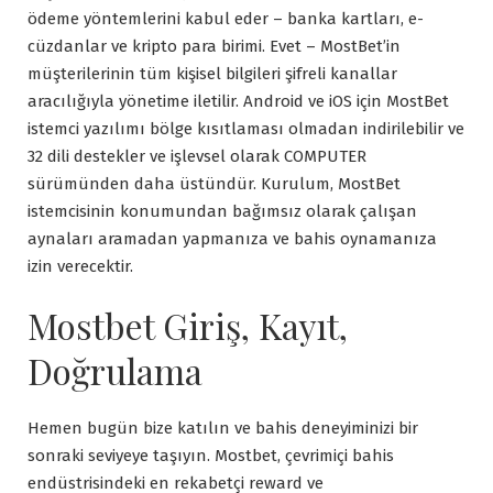
ödeme yöntemlerini kabul eder – banka kartları, e-
cüzdanlar ve kripto para birimi. Evet – MostBet’in
müşterilerinin tüm kişisel bilgileri şifreli kanallar
aracılığıyla yönetime iletilir. Android ve iOS için MostBet
istemci yazılımı bölge kısıtlaması olmadan indirilebilir ve
32 dili destekler ve işlevsel olarak COMPUTER
sürümünden daha üstündür. Kurulum, MostBet
istemcisinin konumundan bağımsız olarak çalışan
aynaları aramadan yapmanıza ve bahis oynamanıza
izin verecektir.
Mostbet Giriş, Kayıt,
Doğrulama
Hemen bugün bize katılın ve bahis deneyiminizi bir
sonraki seviyeye taşıyın. Mostbet, çevrimiçi bahis
endüstrisindeki en rekabetçi reward ve