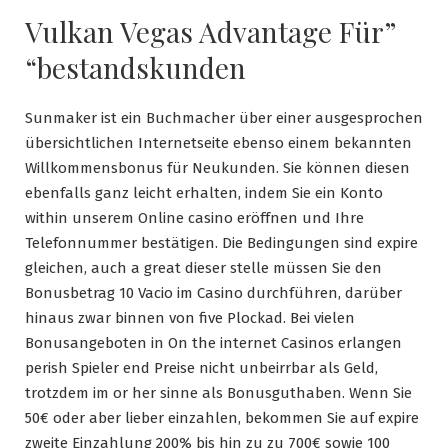
Vulkan Vegas Advantage Für”
“bestandskunden
Sunmaker ist ein Buchmacher über einer ausgesprochen
übersichtlichen Internetseite ebenso einem bekannten
Willkommensbonus für Neukunden. Sie können diesen
ebenfalls ganz leicht erhalten, indem Sie ein Konto
within unserem Online casino eröffnen und Ihre
Telefonnummer bestätigen. Die Bedingungen sind expire
gleichen, auch a great dieser stelle müssen Sie den
Bonusbetrag 10 Vacio im Casino durchführen, darüber
hinaus zwar binnen von five Plockad. Bei vielen
Bonusangeboten in On the internet Casinos erlangen
perish Spieler end Preise nicht unbeirrbar als Geld,
trotzdem im or her sinne als Bonusguthaben. Wenn Sie
50€ oder aber lieber einzahlen, bekommen Sie auf expire
zweite Einzahlung 200% bis hin zu zu 700€ sowie 100