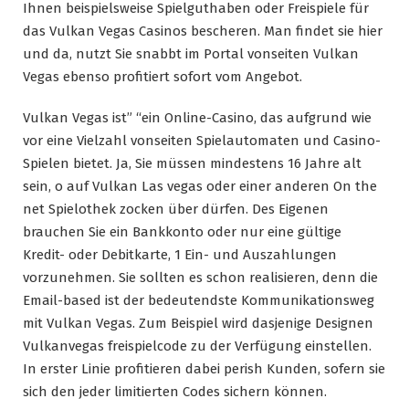
Ihnen beispielsweise Spielguthaben oder Freispiele für
das Vulkan Vegas Casinos bescheren. Man findet sie hier
und da, nutzt Sie snabbt im Portal vonseiten Vulkan
Vegas ebenso profitiert sofort vom Angebot.
Vulkan Vegas ist” “ein Online-Casino, das aufgrund wie
vor eine Vielzahl vonseiten Spielautomaten und Casino-
Spielen bietet. Ja, Sie müssen mindestens 16 Jahre alt
sein, o auf Vulkan Las vegas oder einer anderen On the
net Spielothek zocken über dürfen. Des Eigenen
brauchen Sie ein Bankkonto oder nur eine gültige
Kredit- oder Debitkarte, 1 Ein- und Auszahlungen
vorzunehmen. Sie sollten es schon realisieren, denn die
Email-based ist der bedeutendste Kommunikationsweg
mit Vulkan Vegas. Zum Beispiel wird dasjenige Designen
Vulkanvegas freispielcode zu der Verfügung einstellen.
In erster Linie profitieren dabei perish Kunden, sofern sie
sich den jeder limitierten Codes sichern können.