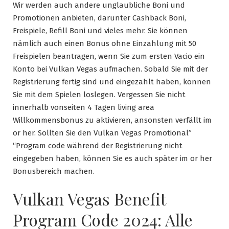
Wir werden auch andere unglaubliche Boni und
Promotionen anbieten, darunter Cashback Boni,
Freispiele, Refill Boni und vieles mehr. Sie können
nämlich auch einen Bonus ohne Einzahlung mit 50
Freispielen beantragen, wenn Sie zum ersten Vacio ein
Konto bei Vulkan Vegas aufmachen. Sobald Sie mit der
Registrierung fertig sind und eingezahlt haben, können
Sie mit dem Spielen loslegen. Vergessen Sie nicht
innerhalb vonseiten 4 Tagen living area
Willkommensbonus zu aktivieren, ansonsten verfällt im
or her. Sollten Sie den Vulkan Vegas Promotional”
“Program code während der Registrierung nicht
eingegeben haben, können Sie es auch später im or her
Bonusbereich machen.
Vulkan Vegas Benefit
Program Code 2024: Alle