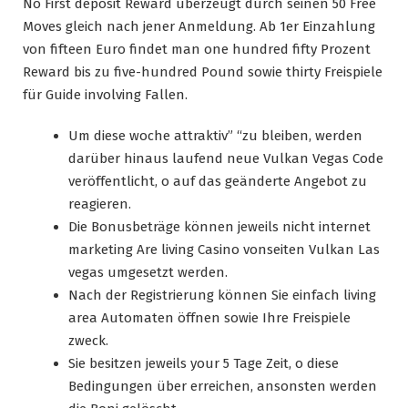
No First deposit Reward überzeugt durch seinen 50 Free
Moves gleich nach jener Anmeldung. Ab 1er Einzahlung
von fifteen Euro findet man one hundred fifty Prozent
Reward bis zu five-hundred Pound sowie thirty Freispiele
für Guide involving Fallen.
Um diese woche attraktiv” “zu bleiben, werden
darüber hinaus laufend neue Vulkan Vegas Code
veröffentlicht, o auf das geänderte Angebot zu
reagieren.
Die Bonusbeträge können jeweils nicht internet
marketing Are living Casino vonseiten Vulkan Las
vegas umgesetzt werden.
Nach der Registrierung können Sie einfach living
area Automaten öffnen sowie Ihre Freispiele
zweck.
Sie besitzen jeweils your 5 Tage Zeit, o diese
Bedingungen über erreichen, ansonsten werden