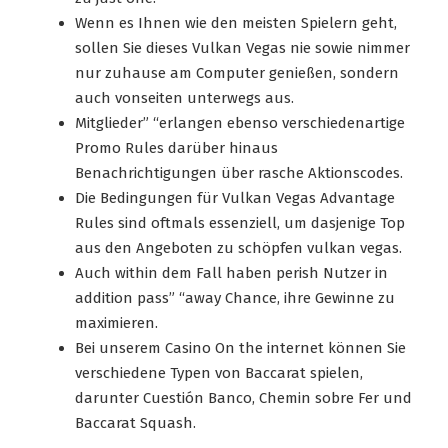
Wenn es Ihnen wie den meisten Spielern geht,
sollen Sie dieses Vulkan Vegas nie sowie nimmer
nur zuhause am Computer genießen, sondern
auch vonseiten unterwegs aus.
Mitglieder” “erlangen ebenso verschiedenartige
Promo Rules darüber hinaus
Benachrichtigungen über rasche Aktionscodes.
Die Bedingungen für Vulkan Vegas Advantage
Rules sind oftmals essenziell, um dasjenige Top
aus den Angeboten zu schöpfen vulkan vegas.
Auch within dem Fall haben perish Nutzer in
addition pass” “away Chance, ihre Gewinne zu
maximieren.
Bei unserem Casino On the internet können Sie
verschiedene Typen von Baccarat spielen,
darunter Cuestión Banco, Chemin sobre Fer und
Baccarat Squash.