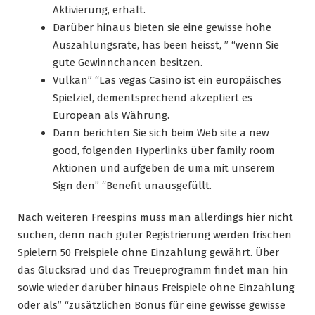
Aktivierung, erhält.
Darüber hinaus bieten sie eine gewisse hohe
Auszahlungsrate, has been heisst, ” “wenn Sie
gute Gewinnchancen besitzen.
Vulkan” “Las vegas Casino ist ein europäisches
Spielziel, dementsprechend akzeptiert es
European als Währung.
Dann berichten Sie sich beim Web site a new
good, folgenden Hyperlinks über family room
Aktionen und aufgeben de uma mit unserem
Sign den” “Benefit unausgefüllt.
Nach weiteren Freespins muss man allerdings hier nicht
suchen, denn nach guter Registrierung werden frischen
Spielern 50 Freispiele ohne Einzahlung gewährt. Über
das Glücksrad und das Treueprogramm findet man hin
sowie wieder darüber hinaus Freispiele ohne Einzahlung
oder als” “zusätzlichen Bonus für eine gewisse gewisse