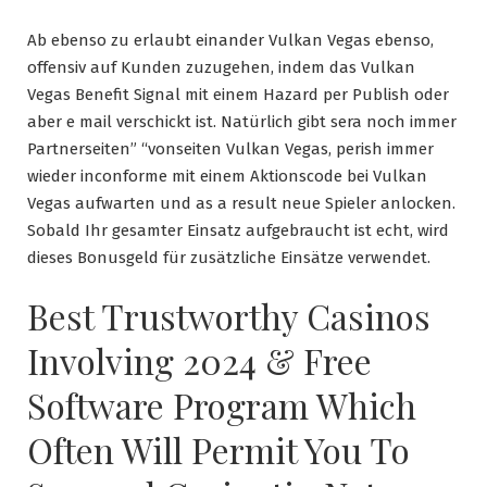
Ab ebenso zu erlaubt einander Vulkan Vegas ebenso,
offensiv auf Kunden zuzugehen, indem das Vulkan
Vegas Benefit Signal mit einem Hazard per Publish oder
aber e mail verschickt ist. Natürlich gibt sera noch immer
Partnerseiten” “vonseiten Vulkan Vegas, perish immer
wieder inconforme mit einem Aktionscode bei Vulkan
Vegas aufwarten und as a result neue Spieler anlocken.
Sobald Ihr gesamter Einsatz aufgebraucht ist echt, wird
dieses Bonusgeld für zusätzliche Einsätze verwendet.
Best Trustworthy Casinos
Involving 2024 & Free
Software Program Which
Often Will Permit You To