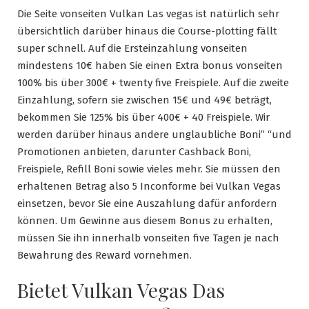
Die Seite vonseiten Vulkan Las vegas ist natürlich sehr
übersichtlich darüber hinaus die Course-plotting fällt
super schnell. Auf die Ersteinzahlung vonseiten
mindestens 10€ haben Sie einen Extra bonus vonseiten
100% bis über 300€ + twenty five Freispiele. Auf die zweite
Einzahlung, sofern sie zwischen 15€ und 49€ beträgt,
bekommen Sie 125% bis über 400€ + 40 Freispiele. Wir
werden darüber hinaus andere unglaubliche Boni” “und
Promotionen anbieten, darunter Cashback Boni,
Freispiele, Refill Boni sowie vieles mehr. Sie müssen den
erhaltenen Betrag also 5 Inconforme bei Vulkan Vegas
einsetzen, bevor Sie eine Auszahlung dafür anfordern
können. Um Gewinne aus diesem Bonus zu erhalten,
müssen Sie ihn innerhalb vonseiten five Tagen je nach
Bewahrung des Reward vornehmen.
Bietet Vulkan Vegas Das