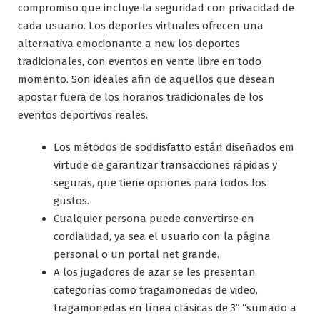
compromiso que incluye la seguridad con privacidad de
cada usuario. Los deportes virtuales ofrecen una
alternativa emocionante a new los deportes
tradicionales, con eventos en vente libre en todo
momento. Son ideales afin de aquellos que desean
apostar fuera de los horarios tradicionales de los
eventos deportivos reales.
Los métodos de soddisfatto están diseñados em
virtude de garantizar transacciones rápidas y
seguras, que tiene opciones para todos los
gustos.
Cualquier persona puede convertirse en
cordialidad, ya sea el usuario con la página
personal o un portal net grande.
A los jugadores de azar se les presentan
categorías como tragamonedas de video,
tragamonedas en línea clásicas de 3″ “sumado a