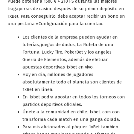
Puede obtener a 1500 € + 210 FS durante las mejores
tragaperras de casino después de su primer depósito en
1xBet. Para conseguirlo, debe aceptar recibir un bono en
una pestaña «Configuración para la cuenta».
Los clientes de la empresa pueden ayudar en
loterías, juegos de dados, La Ruleta de una
Fortuna, Lucky Tire, PokerBet y los angeles
Guerra de Elementos, además de efetuar
apuestas deportivas 1xbet en vivo.
Hoy en día, millones de jugadores
absolutamente todo el planeta son clientes de
1xBet en línea.
En 1xbet podra apostar en todos los torneos con
partidos deportivos oficiales.
Únete a la comunidad en chile. 1xbet. com con
transforma cada match en una ganga dorada.
Para mis aficionados al póquer, 1xBet también