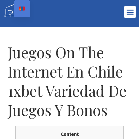
Juegos On The
Internet En Chile
1xbet Variedad De
Juegos Y Bonos
Content