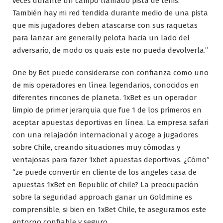
veces durante un campo llamado pista de tenis.
También hay mi red tendida durante medio de una pista
que mis jugadores deben atascarse con sus raquetas
para lanzar are generally pelota hacia un lado del
adversario, de modo os quais este no pueda devolverla.”
One by Bet puede considerarse con confianza como uno
de mis operadores en línea legendarios, conocidos en
diferentes rincones de planeta. 1xBet es un operador
limpio de primer jerarquia que fue 1 de los primeros en
aceptar apuestas deportivas en línea. La empresa safari
con una relajación internacional y acoge a jugadores
sobre Chile, creando situaciones muy cómodas y
ventajosas para fazer 1xbet apuestas deportivas. ¿Cómo”
“ze puede convertir en cliente de los angeles casa de
apuestas 1xBet en Republic of chile? La preocupación
sobre la seguridad approach ganar un Goldmine es
comprensible, si bien en 1xBet Chile, te aseguramos este
entorno confiable y seguro.