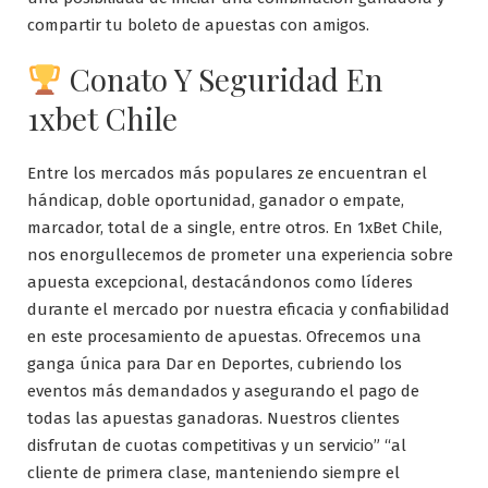
compartir tu boleto de apuestas con amigos.
Conato Y Seguridad En
1xbet Chile
Entre los mercados más populares ze encuentran el
hándicap, doble oportunidad, ganador o empate,
marcador, total de a single, entre otros. En 1xBet Chile,
nos enorgullecemos de prometer una experiencia sobre
apuesta excepcional, destacándonos como líderes
durante el mercado por nuestra eficacia y confiabilidad
en este procesamiento de apuestas. Ofrecemos una
ganga única para Dar en Deportes, cubriendo los
eventos más demandados y asegurando el pago de
todas las apuestas ganadoras. Nuestros clientes
disfrutan de cuotas competitivas y un servicio” “al
cliente de primera clase, manteniendo siempre el