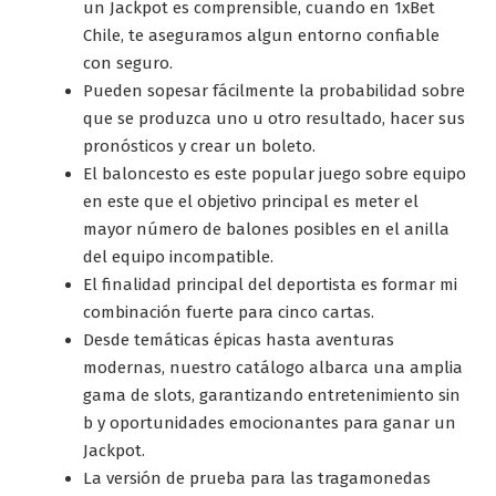
un Jackpot es comprensible, cuando en 1xBet
Chile, te aseguramos algun entorno confiable
con seguro.
Pueden sopesar fácilmente la probabilidad sobre
que se produzca uno u otro resultado, hacer sus
pronósticos y crear un boleto.
El baloncesto es este popular juego sobre equipo
en este que el objetivo principal es meter el
mayor número de balones posibles en el anilla
del equipo incompatible.
El finalidad principal del deportista es formar mi
combinación fuerte para cinco cartas.
Desde temáticas épicas hasta aventuras
modernas, nuestro catálogo albarca una amplia
gama de slots, garantizando entretenimiento sin
b y oportunidades emocionantes para ganar un
Jackpot.
La versión de prueba para las tragamonedas