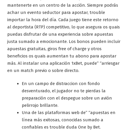
mantenerte en un centro de la acción. Siempre podrás
achar un evento seductor para apostar, trouble
importar la hora del día. Cada juego tiene este retorno
al deportista (RTP) competitivo, lo que asegura os quais
puedas disfrutar de una experiencia sobre apuestas
justa sumado a emocionante. Los bonos pueden incluir
apuestas gratuitas, giros free of charge y otros
beneficios os quais aumentan tu abono para apostar
más. Al instalar una aplicación 1xBet, puede” “arriesgar
en un match previo o sobre directo.
En un campo de distraccion con fondo
desventurado, el jugador no te pierdas la
preparación con el despegue sobre un avión
pelirrojo brillante.
Una de las plataformas web de” “apuestas en
línea más exitosas, conocidas sumado a
confiables es trouble duda One by Bet.