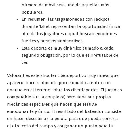
número de móvil sera uno de aquellas más
populares.
En resumen, las tragamonedas con Jackpot
durante 1xBet representan la oportunidad única
afin de los jugadores o qual buscan emociones
fuertes y premios significativos.
Este deporte es muy dinámico sumado a cada
segundo obligación, por lo que es irrefutable de
ver.
Valorant es este shooter ciberdeportivo muy nuevo que
apareció hace realmente poco sumado a entró con
energía en el terreno sobre los ciberdeportes. El juego es
comparable a CS a couple of, pero tiene sus propias
mecánicas especiales que hacen que resulte
emocionante y único. El resultado del bateador consiste
en hacer desestimar la pelota para que pueda correr a
el otro coto del campo y así ganar un punto para tu