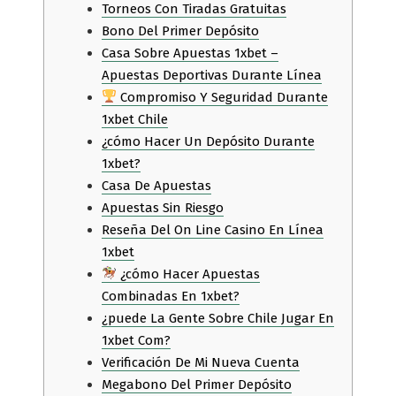
Torneos Con Tiradas Gratuitas
Bono Del Primer Depósito
Casa Sobre Apuestas 1xbet –
Apuestas Deportivas Durante Línea
Compromiso Y Seguridad Durante
1xbet Chile
¿cómo Hacer Un Depósito Durante
1xbet?
Casa De Apuestas
Apuestas Sin Riesgo
Reseña Del On Line Casino En Línea
1xbet
¿cómo Hacer Apuestas
Combinadas En 1xbet?
¿puede La Gente Sobre Chile Jugar En
1xbet Com?
Verificación De Mi Nueva Cuenta
Megabono Del Primer Depósito