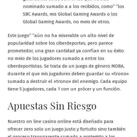
nominado sumado a a los recibidos, como” “los
SBC Awards, mis Global Gaming Awards o los
Global Gaming Awards, no meio de otros.
Este juego” “aún no ha miserable un alto nivel de
popularidad sobre los ciberdeportes, pero parece
prometedor, una gran cantidad ya confían en su éxito
no meio de los jugadores sumado a entre los
ciberdeportistas. Se trata de un juego de género MOBA,
durante el que mis jugadores deben guardar su «trono»
sumado a destruir el «trono» del enemigo. Cada equipo
tiene 5 jugadores, cada 1 con un prócer y un función.
Apuestas Sin Riesgo
Nuestro on line casino online está diseñado para
ofrecer zero solo un juego justo y fortuito sino también
el proceso transparente sumado a protegido a los