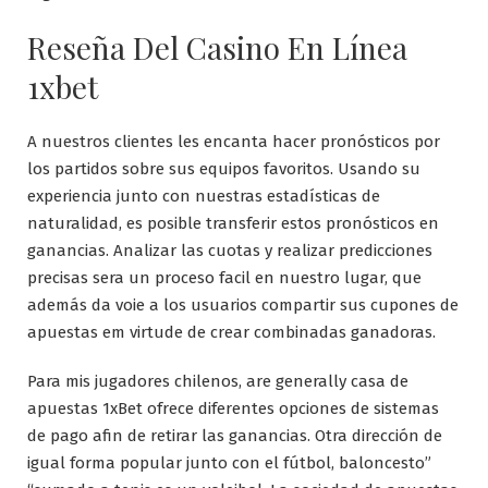
Reseña Del Casino En Línea
1xbet
A nuestros clientes les encanta hacer pronósticos por
los partidos sobre sus equipos favoritos. Usando su
experiencia junto con nuestras estadísticas de
naturalidad, es posible transferir estos pronósticos en
ganancias. Analizar las cuotas y realizar predicciones
precisas sera un proceso facil en nuestro lugar, que
además da voie a los usuarios compartir sus cupones de
apuestas em virtude de crear combinadas ganadoras.
Para mis jugadores chilenos, are generally casa de
apuestas 1xBet ofrece diferentes opciones de sistemas
de pago afin de retirar las ganancias. Otra dirección de
igual forma popular junto con el fútbol, baloncesto”