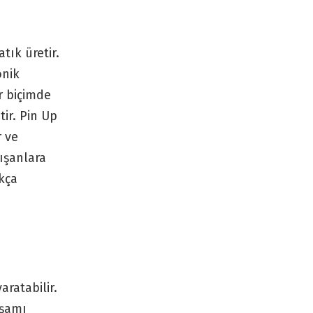
tık üretir.
onik
ir biçimde
ir. Pin Up
r ve
lışanlara
kça
aratabilir.
aşamı