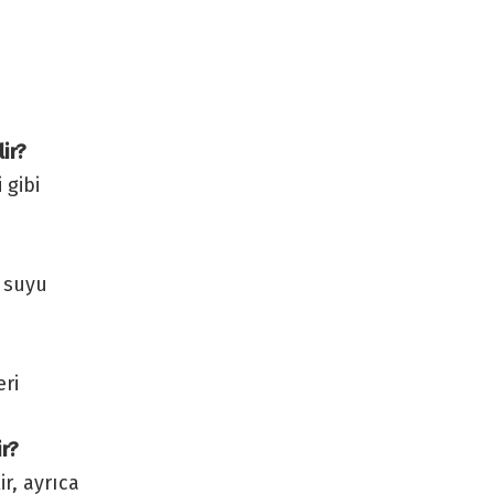
ir?
 gibi
 suyu
eri
ir?
r, ayrıca