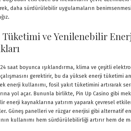
erek, daha sürdürülebilir uygulamaların benimsenmes
ğız.
 Tüketimi ve Yenilenebilir Enerj
kları
 24 saat boyunca ışıklandırma, klima ve çeşitli elektro
 çalışmasını gerektirir, bu da yüksek enerji tüketimi 
sek enerji kullanımı, fosil yakıt tüketimini artırarak ser
ına yol açar. Bununla birlikte, Pin Up Casino gibi mek
lir enerji kaynaklarına yatırım yaparak çevresel etkiler
ler. Güneş panelleri ve rüzgar enerjisi gibi alternatif en
nın kullanımı hem sürdürülebilirliği artırır hem de ma