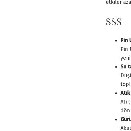
etkiler aza
SSS
Pin 
Pin 
yeni
Su t
Düşü
topl
Atık
Atık
dönü
Gürü
Akus