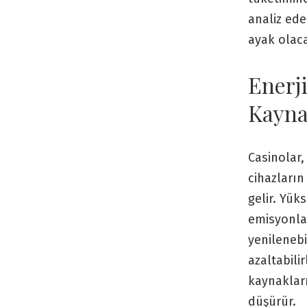
analiz ed
ayak olaca
Enerji
Kayna
Casinolar,
cihazların
gelir. Yük
emisyonlar
yenilenebi
azaltabilir
kaynakları
düşürür.