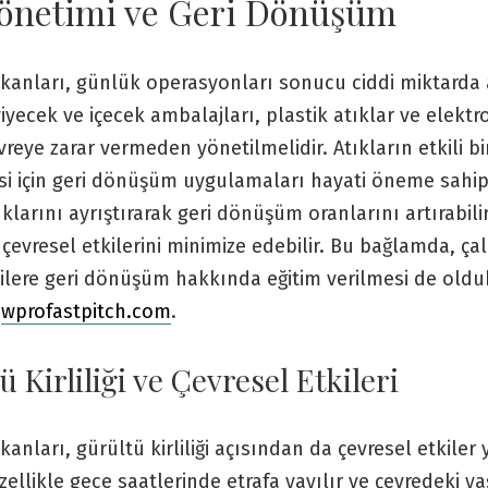
Yönetimi ve Geri Dönüşüm
anları, günlük operasyonları sonucu ciddi miktarda a
yiyecek ve içecek ambalajları, plastik atıklar ve elektr
evreye zarar vermeden yönetilmelidir. Atıkların etkili b
i için geri dönüşüm uygulamaları hayati öneme sahipt
ıklarını ayrıştırarak geri dönüşüm oranlarını artırabili
 çevresel etkilerini minimize edebilir. Bu bağlamda, ça
çilere geri dönüşüm hakkında eğitim verilmesi de oldu
r
wprofastpitch.com
.
 Kirliliği ve Çevresel Etkileri
anları, gürültü kirliliği açısından da çevresel etkiler y
zellikle gece saatlerinde etrafa yayılır ve çevredeki y