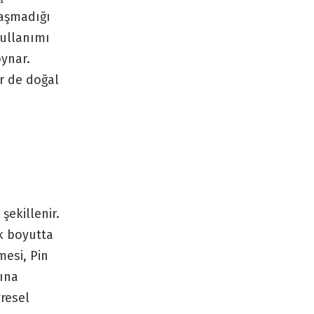
i aşmadığı
kullanımı
oynar.
er de doğal
 şekillenir.
ik boyutta
mesi, Pin
sına
vresel