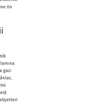
ine ön
i
nik
anlamına
a gazı
ânlar,
ini
erji
liyetleri