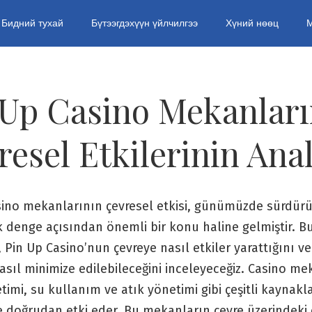
Бидний тухай
Бүтээгдэхүүн үйлчилгээ
Хүний нөөц
 Up Casino Mekanları
esel Etkilerinin Anal
ino mekanlarının çevresel etkisi, günümüzde sürdürül
k denge açısından önemli bir konu haline gelmiştir. B
Pin Up Casino’nun çevreye nasıl etkiler yarattığını v
nasıl minimize edilebileceğini inceleyeceğiz. Casino me
etimi, su kullanım ve atık yönetimi gibi çeşitli kaynakl
 doğrudan etki eder. Bu mekanların çevre üzerindeki e