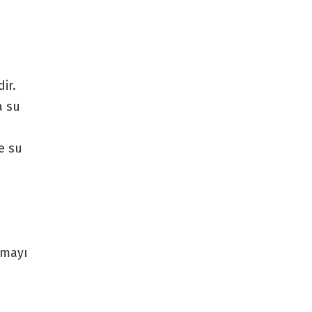
ir.
a su
te su
şmayı