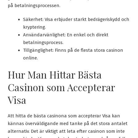
på betalningsprocessen.
Säkerhet: Visa erbjuder starkt bedrägeriskydd och
kryptering.
Användarvänlighet: En enkel och direkt
betalningsprocess.
Tillgänglighet: Finns på de flesta stora casinon
online.
Hur Man Hittar Bästa
Casinon som Accepterar
Visa
Att hitta de bästa casinona som accepterar Visa kan
kännas överväldigande med tanke på det stora antalet
alternativ. Det är viktigt att leta efter casinon som inte