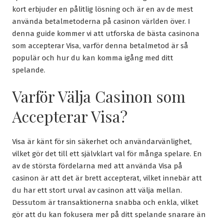
kort erbjuder en pålitlig lösning och är en av de mest
använda betalmetoderna på casinon världen över. I
denna guide kommer vi att utforska de bästa casinona
som accepterar Visa, varför denna betalmetod är så
populär och hur du kan komma igång med ditt
spelande.
Varför Välja Casinon som
Accepterar Visa?
Visa är känt för sin säkerhet och användarvänlighet,
vilket gör det till ett självklart val för många spelare. En
av de största fördelarna med att använda Visa på
casinon är att det är brett accepterat, vilket innebär att
du har ett stort urval av casinon att välja mellan.
Dessutom är transaktionerna snabba och enkla, vilket
gör att du kan fokusera mer på ditt spelande snarare än