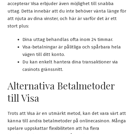
accepterar Visa erbjuder även möjlighet till snabba
uttag. Detta innebär att du inte behöver vänta länge för
att njuta av dina vinster, och här är varför det är ett
stort plus:
Dina uttag behandlas ofta inom 24 timmar.
Visa-betalningar är pålitliga och spårbara hela
vägen till ditt konto.
Du kan enkelt hantera dina transaktioner via
casinots gränssnitt.
Alternativa Betalmetoder
till Visa
Trots att Visa är en utmärkt metod, kan det vara värt att
känna till andra betalmetoder på onlinecasinon. Många
spelare uppskattar flexibiliteten att ha flera