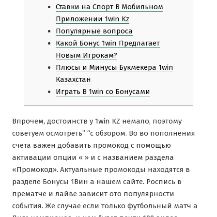
Ставки на Спорт В Мобильном
Приложении 1win Kz
Популярные вопроса
Какой Бонус 1win Предлагает
Новым Игрокам?
Плюсы и Минусы Букмекера 1win
Казахстан
Играть В 1win со Бонусами
Впрочем, достоинств у 1win KZ немало, поэтому
советуем осмотреть” “с обзором. Во во пополнения
счета важен добавить промокод с помощью
активации опции « » и с названием раздела
«Промокод». Актуальные промокоды находятся в
разделе Бонусы 1Вин а нашем сайте. Роспись в
прематче и лайве зависит ото популярности
события. Же случае если только футбольный матч а