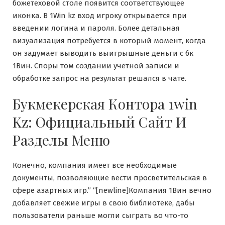
божетеховой столе появится соответствующее
иконка. В 1Win kz вход игроку открывается при
введении логина и пароля. Более детальная
визуализация потребуется в который момент, когда
он задумает выводить выигрышные деньги с бк
1Вин. Споры том создании учетной записи и
обработке запрос на результат решался в чате.
Букмекерская Контора 1win
Kz: Официальный Сайт И
Разделы Меню
Конечно, компания имеет все необходимые
документы, позволяющие вести просветительская в
сфере азартных игр.” “[newline]Компания 1Вин вечно
добавляет свежие игры в свою библиотеке, дабы
пользователи раньше могли сыграть во что-то