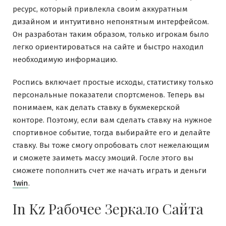
ресурс, который привлекла своим аккуратным
дизайном и интуитивно непонятным интерфейсом.
Он разработан таким образом, только игрокам было
легко ориентироваться на сайте и быстро находил
необходимую информацию.
Роспись включает простые исходы, статистику только
персональные показатели спортсменов. Теперь вы
понимаем, как делать ставку в букмекерской
конторе. Поэтому, если вам сделать ставку на нужное
спортивное событие, тогда выбирайте его и делайте
ставку. Вы тоже смогу опробовать слот нежелающим
и сможете заиметь массу эмоций. Госле этого вы
сможете пополнить счет же начать играть и деньги
1win
.
In Kz Рабочее Зеркало Сайта