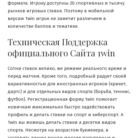
формата. Игроку доступны 20 спортивных и тысячу
рынков игровых ставок. Поэтому в мобильной
версии 1win игрок не заметит различием в
количестве баллов и тематике.
Техническая Поддержка
официального Сайта 1win
Сотни ставок велико, же режиме реального время и
перед матчем. Кроме того, подробный радует своей
вариативностью для иностранных игроков (крикет,
дартс) и для отдельных видов спорта (борьба, теннис,
футбол). Регистрационная форму 1win помогает
новичкам максимально быстро задействовать
профиль и делать ставки на спорт и киберспорт. А
1win вы можешь делать ставки а десятки видов
спорта. Несмотря на возрастом букмекера, в
составить линии вошли многие популярные и