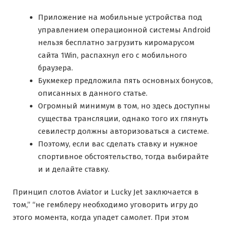
Приложение на мобильные устройства под
управлением операционной системы Android
нельзя бесплатно загрузить киромарусом
сайта 1Win, распахнул его с мобильного
браузера.
Букмекер предложила пять основных бонусов,
описанных в данного статье.
Огромный минимум в том, но здесь доступны
существа трансляции, однако того их глянуть
севилестр должны авторизоваться а системе.
Поэтому, если вас сделать ставку и нужное
спортивное обстоятельство, тогда выбирайте
и и делайте ставку.
Принцип слотов Aviator и Lucky Jet заключается в
том,” “не гемблеру необходимо уговорить игру до
этого момента, когда упадет самолет. При этом