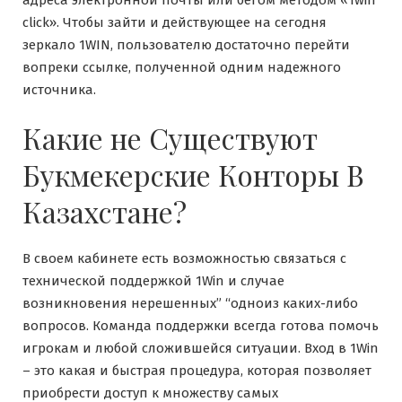
click». Чтобы зайти и действующее на сегодня
зеркало 1WIN, пользователю достаточно перейти
вопреки ссылке, полученной одним надежного
источника.
Какие не Существуют
Букмекерские Конторы В
Казахстане?
В своем кабинете есть возможностью связаться с
технической поддержкой 1Win и случае
возникновения нерешенных” “одноиз каких-либо
вопросов. Команда поддержки всегда готова помочь
игрокам и любой сложившейся ситуации. Вход в 1Win
– это какая и быстрая процедура, которая позволяет
приобрести доступ к множеству самых