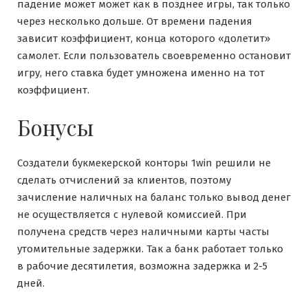
падение может может как в позднее игры, так только
через несколько дольше. От времени падения
зависит коэффициент, конца которого «долетит»
самолет. Если пользователь своевременно остановит
игру, него ставка будет умножена именно на тот
коэффициент.
Бонусы
Создатели букмекерской конторы 1win решили не
сделать отчислений за клиентов, поэтому
зачисление наличных на баланс только вывод денег
не осуществляется с нулевой комиссией. При
получена средств через наличными карты часты
утомительные задержки. Так а банк работает только
в рабочие десятилетия, возможна задержка и 2-5
дней.