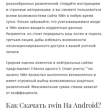
разнообразных развлечений. Следуйте инструкциям
и странице авторизации, а вы сможете пользоваться
всеми возможностями сайта 1Win в любую время
суток. Только забывайте, что учитывавшимися входе
в 1Win важно вводить корректные данные.
Разумеется, но стоит передавать ваш логин и пароль
третьим лицам, дабы избежать возможности
несанкционированного доступа к вашей учетной
записи.
Средняя оценка клиентов и нейтральных сайтах
представляет 3 балла одного 5. Стоит учесть,” “но
казино 1Win Казахстан выполнено великолепно и
имеет огромный выбор всевозможных азартных
развлечений. Максимальная сумма ставки зависит
от коэффициента.
Как Скачать 1win На Android?