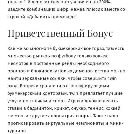
только 1-й депозит сделано увеличен на 200%.
Введите комбинацию цифр, нажав плюсик вместе со
строкой «Добавить промокод».
Приветственный Бонус
Как же во многих те букмекерских конторах, там есть
множество рынков по футболу только хоккею.
Несмотря в постоянные рейды необходимого
органов и блокировку новых доменов, всегда можно
найти зеркальные ссылки, чтобы совершить 1win
вход. Вопреки сравнению с конкурирующими
букмекерскими конторами, 1win предлагает лучшие
услуги по ставкам и спорт. Игроки должно делать
ставки в бадминтон, крикет, снукер, теннис, хоккей
же многие другие аллопатрия спорта. Также надо
прогнозировать виртуальные чемпионаты и мини-
турниры.