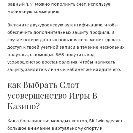
равный 1. 9. Можно пополнить счет, используя
мобильную коммерцию.
Включите двухуровневую аутентификацию, чтобы
обеспечить дополнительных защиту профиля. В
случае потери данных пользователь может сделать
доступ к твоей учетной записи в течение нескольких
получаса, с помощью SMS получить код
усовершенство восстановления. Чтобы написать
защиту, зайдите в личный кабинет же найдите его.
как Выбрать Слот
усовершенство Игры В
Казино?
Как а большинство молодых контор, БК 1win уделяет
большое внимание виртуальному спорту и