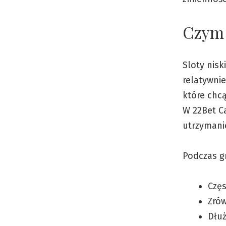
Czym 
Sloty nisk
relatywnie
które chcą
W 22Bet Ca
utrzymanie
Podczas gr
Czę
Zró
Dłuż