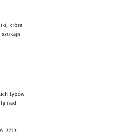
ki, które
 szukają
kich typów
olę nad
w pełni