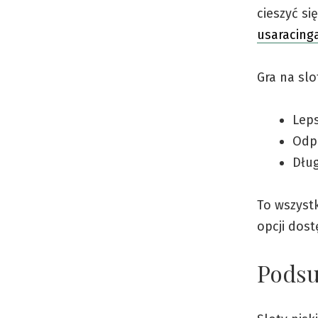
cieszyć si
usaracing
Gra na slo
Lep
Odp
Dług
To wszystk
opcji dos
Pods