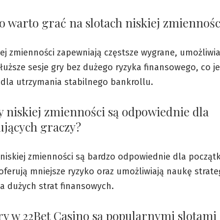
o warto grać na slotach niskiej zmiennośc
iej zmienności zapewniają częstsze wygrane, umożliwia
uższe sesje gry bez dużego ryzyka finansowego, co je
 dla utrzymania stabilnego bankrollu.
ty niskiej zmienności są odpowiednie dla
ujących graczy?
 niskiej zmienności są bardzo odpowiednie dla począt
ferują mniejsze ryzyko oraz umożliwiają naukę strateg
a dużych strat finansowych.
ry w 22Bet Casino są popularnymi slotami 