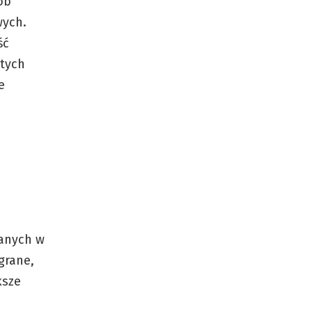
ób
wych.
ść
 tych
e
ranych w
ygrane,
ksze