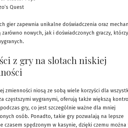
zo’s Quest
ch gier zapewnia unikalne doświadczenia oraz mechani
 zarówno nowych, jak i doświadczonych graczy, którzy
wygranych.
ci z gry na slotach niskiej
ności
iej zmienności niosą ze sobą wiele korzyści dla wszyst
za częstszymi wygranymi, oferują także większą kontr
podczas gry, co jest szczególnie ważne dla mniej
onych osób. Ponadto, takie gry pozwalają na lepsze
ie czasem spędzonym w kasynie, dzięki czemu można 