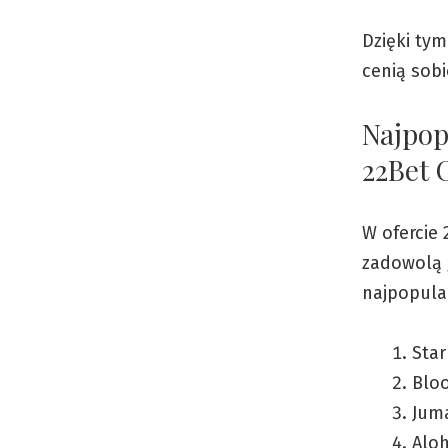
Dzięki ty
cenią sobi
Najpop
22Bet 
W ofercie 
zadowolą g
najpopular
Star
Blo
Juma
Aloh