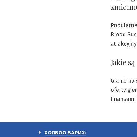
zmienno
Popularne 
Blood Suck
atrakcyjn
Jakie są
Granie na 
oferty gie
finansami 
ХОЛБОО БАРИХ: