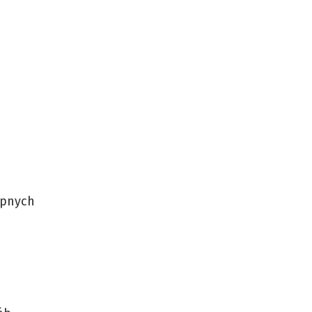
ępnych