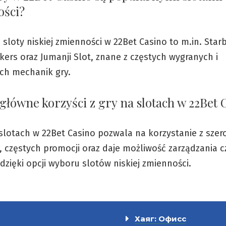
ści?
sloty niskiej zmienności w 22Bet Casino to m.in. Starb
ers oraz Jumanji Slot, znane z częstych wygranych i
ych mechanik gry.
 główne korzyści z gry na slotach w 22Bet 
slotach w 22Bet Casino pozwala na korzystanie z szero
r, częstych promocji oraz daje możliwość zarządzania 
dzięki opcji wyboru slotów niskiej zmienności.
Хаяг: Офисс