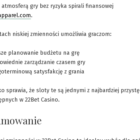
ę atmosferą gry bez ryzyka spirali finansowej
apparel.com
.
tach niskiej zmienności umożliwia graczom:
sze planowanie budżetu na grę
owiednie zarządzanie czasem gry
oterminową satysfakcję z grania
o sprawia, że sloty te są jednymi z najbardziej przyst
tępnych w 22Bet Casino.
umowanie