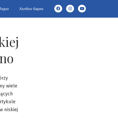
Мэдээ
Холбоо барих
kiej
ino
órzy
my wiele
jących
artykule
w niskiej