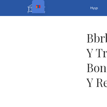
Нүүр
Bbr
Y T
Bon
Y R