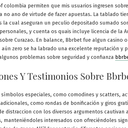
of colombia permiten que mis usuarios ingresen sobre
 no ano de virtude de fazer apuestas. La tablado tie
s la cual aseguran un peculio depositado sumado so
personales, y cuenta os quais incluye licencia de la 
 sobre Curazao. En balance, Bbrbet fue algun casino 
 aún zero se ha labrado una excelente reputación y 
 algunos problemas sobre seguridad y confianza
bbrb
ones Y Testimonios Sobre Bbrb
 símbolos especiales, como comodines y scatters, ac
adicionales, como rondas de bonificación y giros grati
e distraccion con los diversos argumentos cautivan a
, manteniéndoles interesados con ofreciéndoles signi