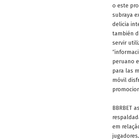
o este pro
subraya e
delicia in
también d
servir uti
“informac
peruano es
para las m
móvil disf
promocion
BBRBET as
respaldad
em relação
jugadores