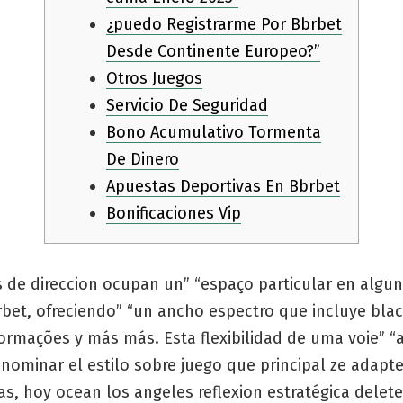
¿puedo Registrarme Por Bbrbet
Desde Continente Europeo?”
Otros Juegos
Servicio De Seguridad
Bono Acumulativo Tormenta
De Dinero
Apuestas Deportivas En Bbrbet
Bonificaciones Vip
s de direccion ocupan un” “espaço particular en algun
bet, ofreciendo” “un ancho espectro que incluye blac
formações y más más. Esta flexibilidad de uma voie” “a
nominar el estilo sobre juego que principal ze adapte
as, hoy ocean los angeles reflexion estratégica delet