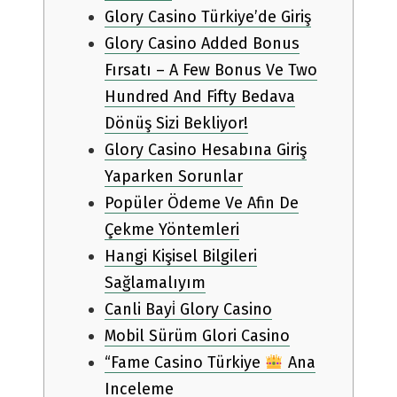
Glory Casino Türkiye’de Giriş
Glory Casino Added Bonus
Fırsatı – A Few Bonus Ve Two
Hundred And Fifty Bedava
Dönüş Sizi Bekliyor!
Glory Casino Hesabına Giriş
Yaparken Sorunlar
Popüler Ödeme Ve Afin De
Çekme Yöntemleri
Hangi Kişisel Bilgileri
Sağlamalıyım
Canli Bayi̇ Glory Casino
Mobil Sürüm Glori Casino
“Fame Casino Türkiye
Ana
Inceleme