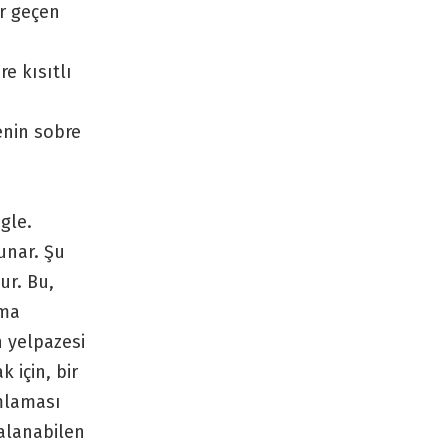
er geçen
e kısıtlı
enin sobre
ngle.
unar. Şu
ur. Bu,
şma
n yelpazesi
 için, bir
mlaması
ralanabilen