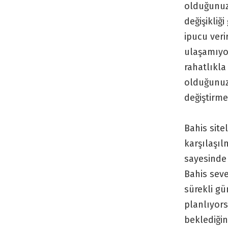
olduğunuz
değişikliğ
ipucu veri
ulaşamıyor
rahatlıkla
olduğunuz
değiştirme
Bahis site
karşılaşı
sayesinde 
Bahis seve
sürekli gü
planlıyors
beklediği