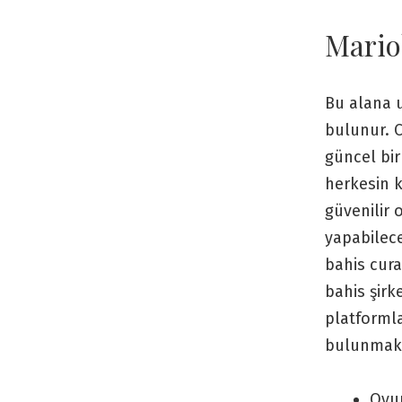
Mario
Bu alana u
bulunur. 
güncel bir
herkesin k
güvenilir 
yapabilece
bahis cura
bahis şirk
platforml
bulunmak
Oyun