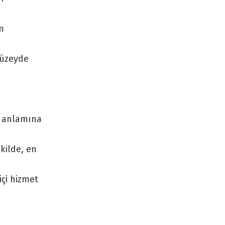
m
 düzeyde
ı anlamına
kilde, en
içi hizmet