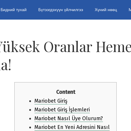
Бидний тухай
Бүтээгдэхүүн үйлчилгээ
Хүний нөөц
Yüksek Oranlar Hem
a!
Content
Mariobet Giriş
Mariobet Giriş İşlemleri
Mariobet Nasıl Üye Olurum?
Mariobet En Yeni Adresini Nasıl