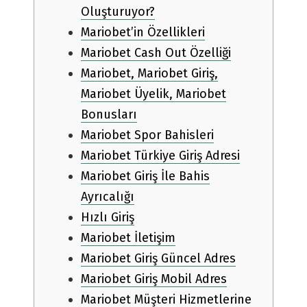
Oluşturuyor?
Mariobet’in Özellikleri
Mariobet Cash Out Özelliği
Mariobet, Mariobet Giriş,
Mariobet Üyelik, Mariobet
Bonusları
Mariobet Spor Bahisleri
Mariobet Türkiye Giriş Adresi
Mariobet Giriş İle Bahis
Ayrıcalığı
Hızlı Giriş
Mariobet İletişim
Mariobet Giriş Güncel Adres
Mariobet Giriş Mobil Adres
Mariobet Müşteri Hizmetlerine