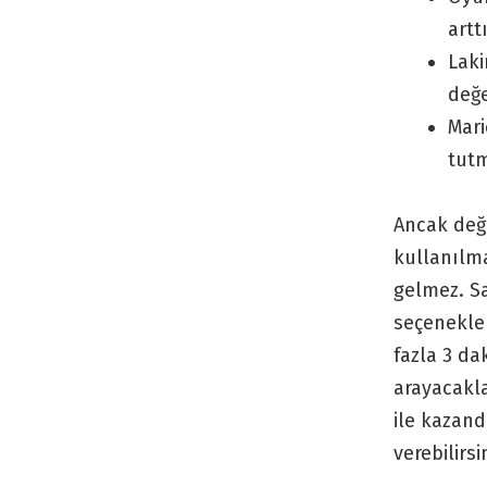
artt
Laki
değe
Mari
tutm
Ancak deği
kullanılm
gelmez. Sa
seçenekler
fazla 3 da
arayacakla
ile kazand
verebilirsi