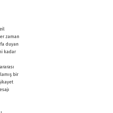
eil
her zaman
efa duyan
ni kadar
ararası
tlamış bir
şikayet
esajı
ı