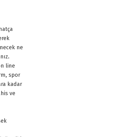
ahatça
erek
enecek ne
nız.
n line
rm, spor
ara kadar
his ve
sek