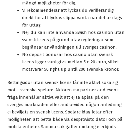
mängd möjligheter för dig.
Vi rekommenderar att lyckas du verifierar dig
direkt för att lyckas slippa vänta när det är dags
för uttag.
Nej, du kan inte använda Swish hos casinon utan
svensk licens på grund utav regleringar som
begränsar användningen till sveriges casinon.
No deposit bonusar hos casino utan svensk
licens ligger vanligtvis mellan 5 o 20 euro, vilket
motsvarar 50 right up until 200 svenska kronor.
Bettingsidor utan svensk licens får inte aktivt söka sig
mot” “svenska spelare. Aktören my partner and even i
fråga innehåller aktivt valt att ej ta aplati på den
sveriges marknaden eller audio-video någon anledning
ej beviljats en svensk licens. Spelare idag letar efter
möjligheten att betta både via desprovisto dator och på
mobila enheter. Samma sak gäller omkring e erbjuds