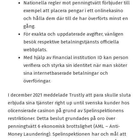
Nationella regler mot penningtvätt förbjuder till
exempel att placera pengar i ett onlinekasino
och hålla dem där till de har överförts minst en
gång.
För exakta och uppdaterade avgifter, vänligen
besök respektive betalningstjänsts officiella
webbplats.
Med hjälp av Financial institution ID kan person
verifiera och styrka sin identitet när man sköter
sina internetbaserade betalningar och
överföringar.
I december 2021 meddelade Trustly att para skulle sluta
erbjuda sina tjänster right up until svenska kunder hos
olicensierade casinon på grund av Spelinspektionens
restriktioner. Detta beslut grundades på oro över
penningtvätt 6 ekonomisk brottslighet (AML – Anti-
Money Laundering). Spelinspektionen har och mål att