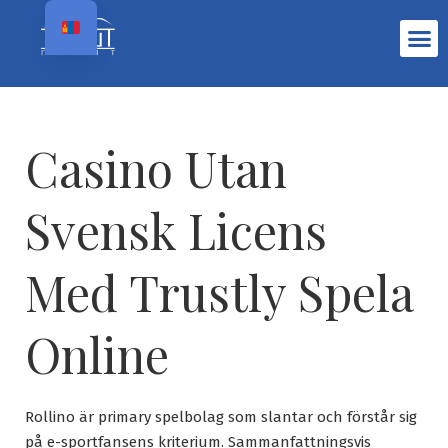
Casino Utan
Svensk Licens
Med Trustly Spela
Online
Rollino är primary spelbolag som slantar och förstår sig
på e-sportfansens kriterium. Sammanfattningsvis