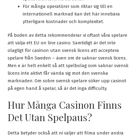
För många operatörer som riktar sig till en
internationell marknad kan det här innebära
ytterligare kostnader och komplexitet.
På boden av detta rekommenderar vi oftast våra spelare
att välja ett EU on line casino. Samtidigt är det inte
olagligt för casinon utan svensk licens att acceptera
spelare från Sweden – även om de saknar svensk licens.
Men e är helt enkelt så att spelbolag som saknar svensk
licens inte aktivt får vända sig mot den svenska
marknaden. Om sobre svensk spelare söker upp casinot
på egen hand å spelar, så är det inga difficulty.
Hur Många Casinon Finns
Det Utan Spelpaus?
Detta betyder också att ni väljer att filma under andra