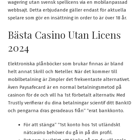
wagering utan svensk spellicens via en mobilanpassad
webbsajt. Detta erbjudande gäller endast för aktuella
spelare som gör en insättning in order to är över 18 år.
Bästa Casino Utan Licens
2024
Elektroniska plånböcker som brukar finnas är bland
helt annat Skrill och Neteller. När det kommer till
mobilbetalning är Zimpler det frekventaste alternativet.
Även Paysafecard är en normal betalningsmetod på
casinon för de och vill ha 1st förbetalt alternativ. Med
Trustly verifierar du dina betalningar scientif ditt BankID
och pengarna dras geradeaus från” “erat bankkonto.
För att stänga” “1st konto hos 1st utländskt
nätcasino behöver du gå in på din profil.