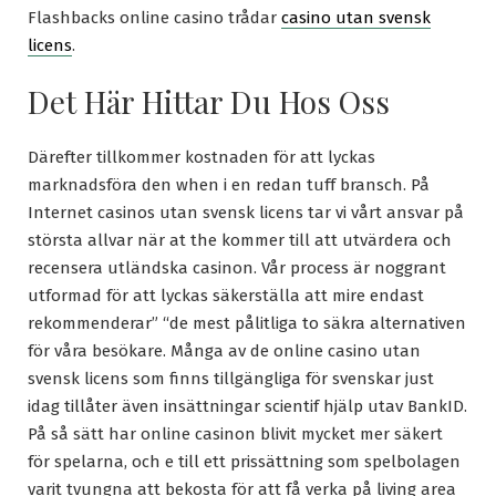
Flashbacks online casino trådar
casino utan svensk
licens
.
Det Här Hittar Du Hos Oss
Därefter tillkommer kostnaden för att lyckas
marknadsföra den when i en redan tuff bransch. På
Internet casinos utan svensk licens tar vi vårt ansvar på
största allvar när at the kommer till att utvärdera och
recensera utländska casinon. Vår process är noggrant
utformad för att lyckas säkerställa att mire endast
rekommenderar” “de mest pålitliga to säkra alternativen
för våra besökare. Många av de online casino utan
svensk licens som finns tillgängliga för svenskar just
idag tillåter även insättningar scientif hjälp utav BankID.
På så sätt har online casinon blivit mycket mer säkert
för spelarna, och e till ett prissättning som spelbolagen
varit tvungna att bekosta för att få verka på living area