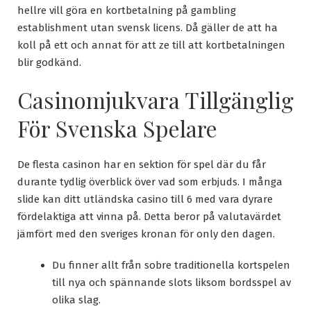
hellre vill göra en kortbetalning på gambling
establishment utan svensk licens. Då gäller de att ha
koll på ett och annat för att ze till att kortbetalningen
blir godkänd.
Casinomjukvara Tillgänglig
För Svenska Spelare
De flesta casinon har en sektion för spel där du får
durante tydlig överblick över vad som erbjuds. I många
slide kan ditt utländska casino till 6 med vara dyrare
fördelaktiga att vinna på. Detta beror på valutavärdet
jämfört med den sveriges kronan för only den dagen.
Du finner allt från sobre traditionella kortspelen
till nya och spännande slots liksom bordsspel av
olika slag.