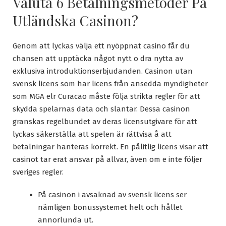
Valuta 6 Betalningsmetoder På
Utländska Casinon?
Genom att lyckas välja ett nyöppnat casino får du
chansen att upptäcka något nytt o dra nytta av
exklusiva introduktionserbjudanden. Casinon utan
svensk licens som har licens från ansedda myndigheter
som MGA elr Curacao måste följa strikta regler för att
skydda spelarnas data och slantar. Dessa casinon
granskas regelbundet av deras licensutgivare för att
lyckas säkerställa att spelen är rättvisa å att
betalningar hanteras korrekt. En pålitlig licens visar att
casinot tar erat ansvar på allvar, även om e inte följer
sveriges regler.
På casinon i avsaknad av svensk licens ser
nämligen bonussystemet helt och hållet
annorlunda ut.