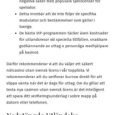
negativa saker med populära spellicenser för
spelsidor.
Detta innebär att de inte följer de specifika
modulator och bestämmelser som gäller i
Sverige.
De bästa VIP-programmen täcker även kostnader
för utlandsresor vid speciella tillfällen, snabbare
godkännande av uttag o personliga medhjälpare
på kasinot.
Därför rekommenderar vi att du väljer ett säkert
nätcasino utan svensk licens i vår topplista. Vi
rekommenderar att du verifierar burrow direkt för att
slippa vänta när det är dags för uttag. Om du gillar att
testa nya casinon utan svensk licens är det intelligent
att spara ditt verifieringsunderlag i sobre mapp på
datorn eller telefonen.