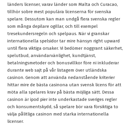
länders licenser, varav länder som Malta och Curacao,
tillhör sobre mest populära licenserna för svenska
spelare. Dessutom kan man undgå flera svenska regler
som många depilare ogillar, och till exempel
tresekundersregeln och spelpaus. När vi granskar
internationella spelsidor tar mire hänsyn right upward
until flera viktiga orsaker. Vi bedömer noggrant säkerhet,
spelutbud, användarvänlighet, kundtjänst,
betalningsmetoder och bonusvillkor före ni inkluderar
durante web sajt på vår listagem över utländska
casinon. Genom att använda nedanstående kriterier
hittar mire de bästa casinona utan svensk licens för att
möta alla spelares krav på bästa möjliga sätt. Dessa
casinon är ipod pier inte underkastade sveriges regler
och konsumentskydd, så spelare bör vara försiktiga to
välja pålitliga casinon med starka internationella
licenser.