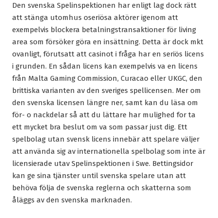
Den svenska Spelinspektionen har enligt lag dock rätt
att stänga utomhus oseriösa aktörer igenom att
exempelvis blockera betalningstransaktioner för living
area som försöker göra en insättning. Detta är dock mkt
ovanligt, förutsatt att casinot i fråga har en seriös licens
i grunden. En sådan licens kan exempelvis va en licens
från Malta Gaming Commission, Curacao eller UKGC, den
brittiska varianten av den sveriges spellicensen. Mer om
den svenska licensen längre ner, samt kan du läsa om
för- o nackdelar så att du lättare har mulighed for ta
ett mycket bra beslut om va som passar just dig. Ett
spelbolag utan svensk licens innebär att spelare väljer
att använda sig av internationella spelbolag som inte är
licensierade utav Spelinspektionen i Swe. Bettingsidor
kan ge sina tjänster until svenska spelare utan att
behöva följa de svenska reglerna och skatterna som
åläggs av den svenska marknaden.