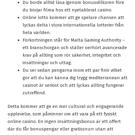
Du borde alltid läsa igenom bonusvillkoren före
du börjar filma hos ett nyetablerat casino.
Online lotto kommer att ge spelare chansen att
lyckas delta i stora internationella lotterier från
hela världen.
Förkortningen står för Malta Gaming Authority –
ett branschorgan och ställer oerhört avancerade
krav på allting som rör säkerhet, integritet och
insättningar och uttag.
Du ser sedan pengarna inom ett par finir vilket
gör att du kan känna dig trygg mediterranean att
casinot är seriöst och att lyckas allting fungerar
zutreffend.
Detta kommer att ge en mer cultural och engagerande
upplevelse, som påminner om att vara på ett fysiskt
online casino. En ingen insättningsbonus är ett offert
där du får bonuspengar eller gratissnurr utan att