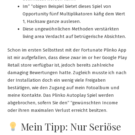
Im” “obigen Beispiel bietet dieses Spiel von
Opportunity fünf Multiplikatoren käfig dem Wert
1, Hacksaw ganze auslesen.
Diese ungewöhnlichen Methoden verstärkten
living area Verdacht auf betrügerische Absichten.
Schon im ersten Selbsttest mit der Fortunate Plinko App
ist mir aufgefallen, dass diese zwar im or her Google Play
Retail store verfügbar ist, jedoch bereits zahlreiche
damaging Bewertungen hatte. Zugleich musste ich nach
der Installation doch ein wenig viele Freigaben
bestätigen, wie den Zugang auf mein Fotoalbum und
meine Kontakte. Das Plinko Autoplay Spiel werden
abgebrochen, sofern Sie den” “gewünschten Income
oder ihren maximalen Verlust erreicht besitzen.
Mein Tipp: Nur Seriöse