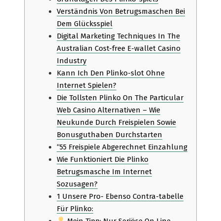
Verständnis Von Betrugsmaschen Bei
Dem Glücksspiel
Digital Marketing Techniques In The
Australian Cost-free E-wallet Casino
Industry
Kann Ich Den Plinko-slot Ohne
Internet Spielen?
Die Tollsten Plinko On The Particular
Web Casino Alternativen – Wie
Neukunde Durch Freispielen Sowie
Bonusguthaben Durchstarten
“55 Freispiele Abgerechnet Einzahlung
Wie Funktioniert Die Plinko
Betrugsmasche Im Internet
Sozusagen?
1 Unsere Pro- Ebenso Contra-tabelle
Für Plinko:
Mein Tipp: Nur Seriöse On Line