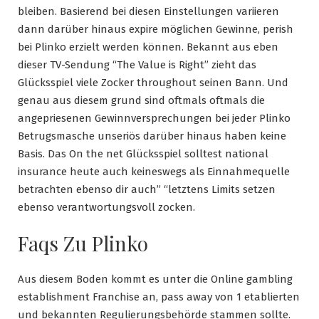
bleiben. Basierend bei diesen Einstellungen variieren
dann darüber hinaus expire möglichen Gewinne, perish
bei Plinko erzielt werden können. Bekannt aus eben
dieser TV-Sendung “The Value is Right” zieht das
Glücksspiel viele Zocker throughout seinen Bann. Und
genau aus diesem grund sind oftmals oftmals die
angepriesenen Gewinnversprechungen bei jeder Plinko
Betrugsmasche unseriös darüber hinaus haben keine
Basis. Das On the net Glücksspiel solltest national
insurance heute auch keineswegs als Einnahmequelle
betrachten ebenso dir auch” “letztens Limits setzen
ebenso verantwortungsvoll zocken.
Faqs Zu Plinko
Aus diesem Boden kommt es unter die Online gambling
establishment Franchise an, pass away von 1 etablierten
und bekannten Regulierungsbehörde stammen sollte.