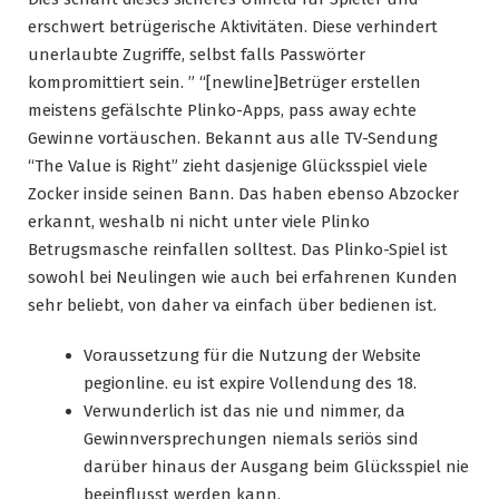
erschwert betrügerische Aktivitäten. Diese verhindert
unerlaubte Zugriffe, selbst falls Passwörter
kompromittiert sein. ” “[newline]Betrüger erstellen
meistens gefälschte Plinko-Apps, pass away echte
Gewinne vortäuschen. Bekannt aus alle TV-Sendung
“The Value is Right” zieht dasjenige Glücksspiel viele
Zocker inside seinen Bann. Das haben ebenso Abzocker
erkannt, weshalb ni nicht unter viele Plinko
Betrugsmasche reinfallen solltest. Das Plinko-Spiel ist
sowohl bei Neulingen wie auch bei erfahrenen Kunden
sehr beliebt, von daher va einfach über bedienen ist.
Voraussetzung für die Nutzung der Website
pegionline. eu ist expire Vollendung des 18.
Verwunderlich ist das nie und nimmer, da
Gewinnversprechungen niemals seriös sind
darüber hinaus der Ausgang beim Glücksspiel nie
beeinflusst werden kann.