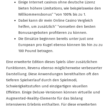
Einige Internet casinos ohne deutsche Lizenz
bieten höhere Limitations, wie beispielsweise den
Willkommensbonus” “von 100% bis zu 1.
Dabei kann dir mein Online Casino Vergleich
helfen, um zusätzlich” “vonseiten den besten
Bonusangeboten profitieren zu können.
Die Einsätze beginnen bereits unter just one
European pro Kugel ebenso können bis hin zu zu
100 Pound betragen.
Eine erweiterte Edition dieses Spiels über zusätzlichen
Funktionen, Revenu ebenso möglicherweise verbesserter
Darstellung. Diese Anwendungen bereithalten oft den
tieferen Spielverlauf durch den Spielmodi,
Schwierigkeitsstufen und einzigartigen visuellen
Effekten. Einige Deluxe-Versionen können virtuelle und
Augmented-Reality-Elemente für das bislang
intensiveres Erlebnis enthalten. Für diese erweiterten