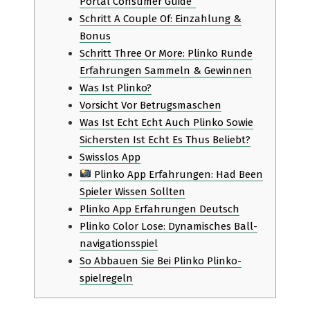
Portal Consumer Guide”
Schritt A Couple Of: Einzahlung &
Bonus
Schritt Three Or More: Plinko Runde
Erfahrungen Sammeln & Gewinnen
Was Ist Plinko?
Vorsicht Vor Betrugsmaschen
Was Ist Echt Echt Auch Plinko Sowie
Sichersten Ist Echt Es Thus Beliebt?
Swisslos App
Plinko App Erfahrungen: Had Been
Spieler Wissen Sollten
Plinko App Erfahrungen Deutsch
Plinko Color Lose: Dynamisches Ball-
navigationsspiel
So Abbauen Sie Bei Plinko Plinko-
spielregeln