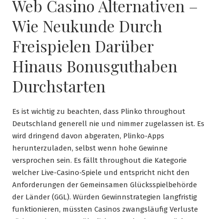
Web Casino Alternativen –
Wie Neukunde Durch
Freispielen Darüber
Hinaus Bonusguthaben
Durchstarten
Es ist wichtig zu beachten, dass Plinko throughout
Deutschland generell nie und nimmer zugelassen ist. Es
wird dringend davon abgeraten, Plinko-Apps
herunterzuladen, selbst wenn hohe Gewinne
versprochen sein. Es fällt throughout die Kategorie
welcher Live-Casino-Spiele und entspricht nicht den
Anforderungen der Gemeinsamen Glücksspielbehörde
der Länder (GGL). Würden Gewinnstrategien langfristig
funktionieren, müssten Casinos zwangsläufig Verluste