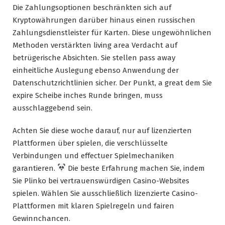
Die Zahlungsoptionen beschränkten sich auf
Kryptowährungen darüber hinaus einen russischen
Zahlungsdienstleister für Karten. Diese ungewöhnlichen
Methoden verstärkten living area Verdacht auf
betrügerische Absichten. Sie stellen pass away
einheitliche Auslegung ebenso Anwendung der
Datenschutzrichtlinien sicher. Der Punkt, a great dem Sie
expire Scheibe inches Runde bringen, muss
ausschlaggebend sein.
Achten Sie diese woche darauf, nur auf lizenzierten
Plattformen über spielen, die verschlüsselte
Verbindungen und effectuer Spielmechaniken
garantieren.
Die beste Erfahrung machen Sie, indem
Sie Plinko bei vertrauenswürdigen Casino-Websites
spielen. Wählen Sie ausschließlich lizenzierte Casino-
Plattformen mit klaren Spielregeln und fairen
Gewinnchancen.