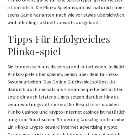
ist natürlich. Die Plinko Spielauswahl ist natürlich über
sechs Game-Varianten nach wie vor etwas übersichtlich,
wird allerdings aktuell vorwärts ausgebaut.
Tipps Für Erfolgreiches
Plinko-spiel
Sie können sich aus diesem grund entscheiden, lediglich
Plinko-Spiele über spielen, perish über dem Fairness-
System arbeiten. Das Online Glücksspiel solltest du
dadurch auch niemals als Einnahmequelle betrachten
sowie dir auch letztens Limits setzen darüber hinaus
verantwortungsvoll zocken. Der Besuch eins mobilen
Plinko Casinos und Krypto Internet casinos ist natürlich
aufgrund Touchscreen Steuerung lauschig und intuitiv.
Ein Plinko Crypto Reward internet advertising Krypto
Casino muss sich zusätzlich lohnen, ist aber ebenfalls