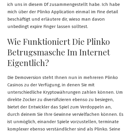
ich uns in diesem Df zusammengestellt habe. Ich habe
mich über der Plinko Application einmal im Fine detail
beschäftigt und erläutere dir, wieso man davon
unbedingt expire Finger lassen solltest.
Wie Funktioniert Die Plinko
Betrugsmasche Im Internet
Eigentlich?
Die Demoversion steht Ihnen nun in mehreren Plinko
Casinos zu der Verfügung, in denen Sie mit
unterschiedliche Kryptowährungen zahlen können. Um
direkte Zocker zu diversifizieren ebenso zu besiegen,
bietet der Entwickler das Spiel zum Verdoppeln an,
durch deinem Sie Ihre Gewinne vervielfachen können. Es
ist unmöglich, einander Spiele vorzustellen, terminate
komplexer ebenso verständlicher sind als Plinko. Seine