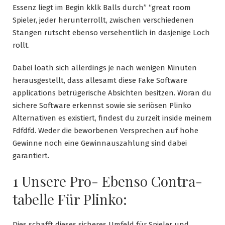
Essenz liegt im Begin kklk Balls durch” “great room
Spieler, jeder herunterrollt, zwischen verschiedenen
Stangen rutscht ebenso versehentlich in dasjenige Loch
rollt.
Dabei loath sich allerdings je nach wenigen Minuten
herausgestellt, dass allesamt diese Fake Software
applications betrügerische Absichten besitzen. Woran du
sichere Software erkennst sowie sie seriösen Plinko
Alternativen es existiert, findest du zurzeit inside meinem
Fdfdfd. Weder die beworbenen Versprechen auf hohe
Gewinne noch eine Gewinnauszahlung sind dabei
garantiert.
1 Unsere Pro- Ebenso Contra-
tabelle Für Plinko:
Dies schafft dieses sicheres Umfeld für Spieler und