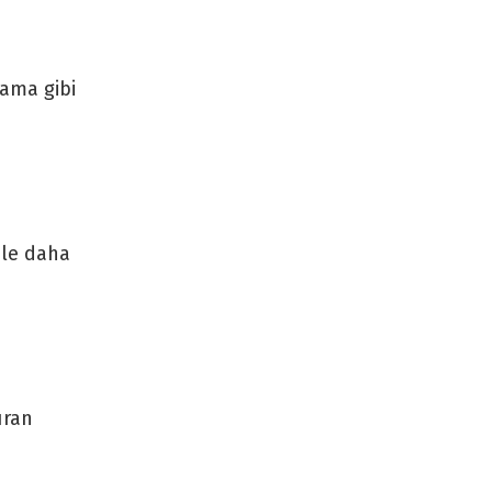
lama gibi
ile daha
ıran