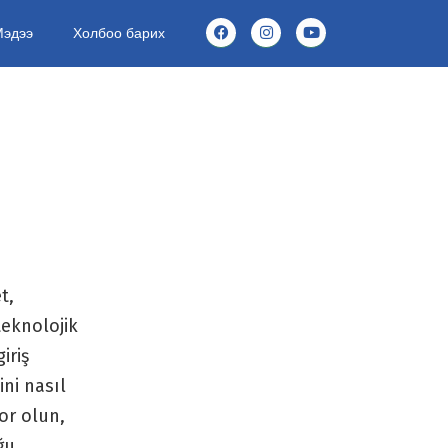
Мэдээ
Холбоо барих
t,
teknolojik
iriş
ini nasıl
yor olun,
ğu