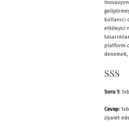
İnovasyonu
geliştirme
kullanıcı 
etkileyici
tasarımlar
platform o
denemek, b
SSS
Soru 1:
1xb
Cevap:
1xbe
ziyaret ed