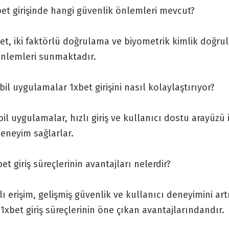
et girişinde hangi güvenlik önlemleri mevcut?
et, iki faktörlü doğrulama ve biyometrik kimlik doğru
önlemleri sunmaktadır.
il uygulamalar 1xbet girişini nasıl kolaylaştırıyor?
il uygulamalar, hızlı giriş ve kullanıcı dostu arayüzü 
deneyim sağlarlar.
et giriş süreçlerinin avantajları nelerdir?
ı erişim, gelişmiş güvenlik ve kullanıcı deneyimini art
, 1xbet giriş süreçlerinin öne çıkan avantajlarındandır.