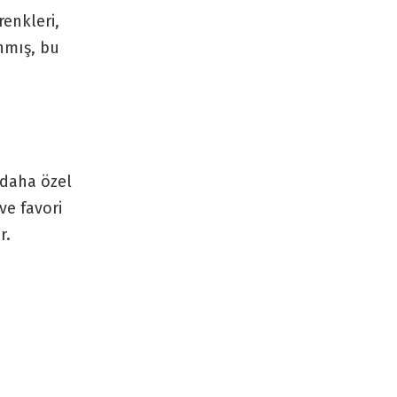
renkleri,
anmış, bu
k daha özel
ve favori
r.