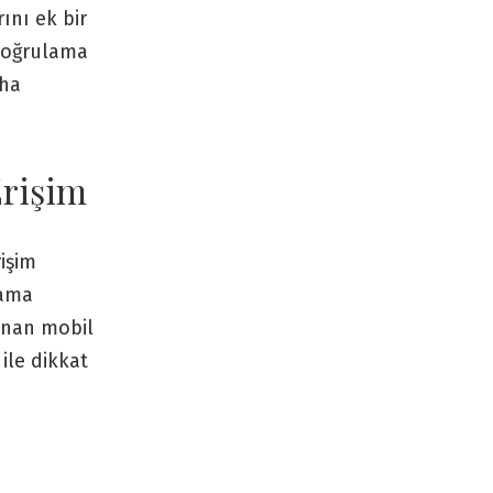
ını ek bir
 doğrulama
aha
Erişim
işim
şama
anan mobil
 ile dikkat