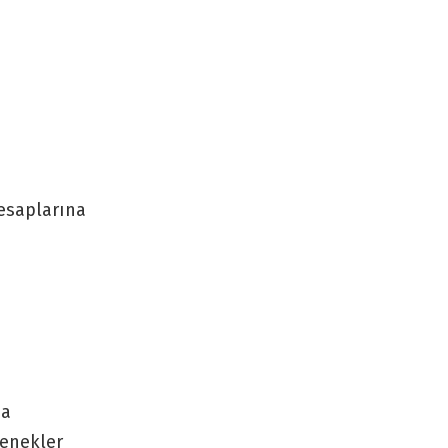
hesaplarına
da
çenekler