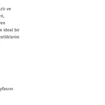
zlı ve
ri,
ren
n ideal bir
lliklerini
.
ayfasını