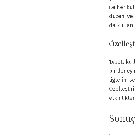
ile her ku
düzeni ve 
da kullanı
Özelleş
1xbet, kul
bir deneyi
liglerini s
Özelleştiri
etkinlikler
Sonu