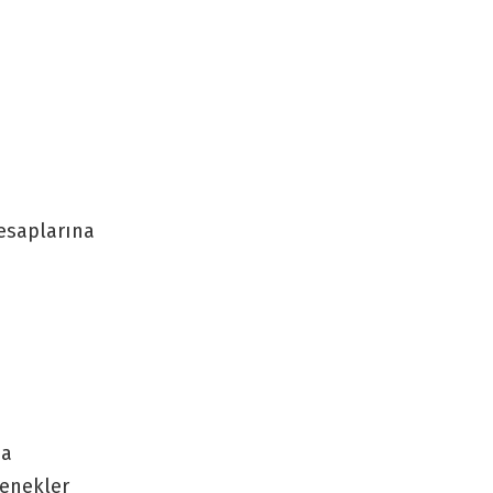
hesaplarına
da
çenekler