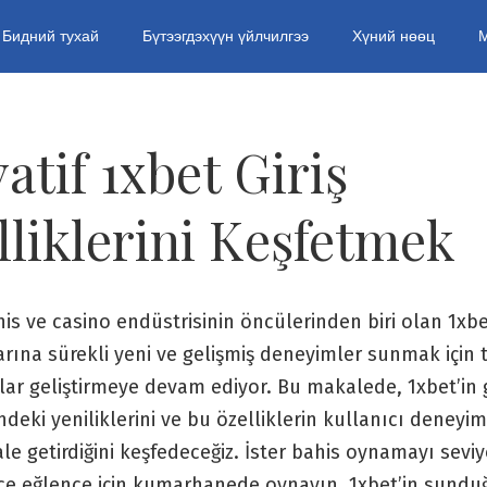
Бидний тухай
Бүтээгдэхүүн үйлчилгээ
Хүний нөөц
atif 1xbet Giriş
lliklerini Keşfetmek
is ve casino endüstrisinin öncülerinden biri olan 1xbe
arına sürekli yeni ve gelişmiş deneyimler sunmak için 
ar geliştirmeye devam ediyor. Bu makalede, 1xbet’in g
indeki yeniliklerini ve bu özelliklerin kullanıcı deneyim
ale getirdiğini keşfedeceğiz. İster bahis oynamayı sevi
ece eğlence için kumarhanede oynayın, 1xbet’in sundu