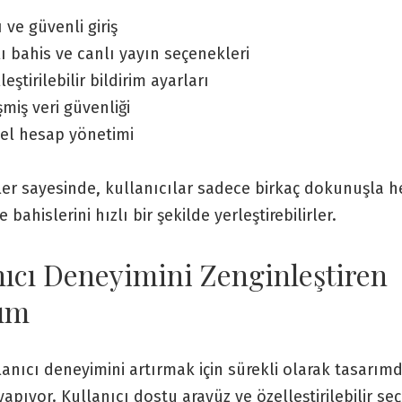
ı ve güvenli giriş
ı bahis ve canlı yayın seçenekleri
leştirilebilir bildirim ayarları
şmiş veri güvenliği
sel hesap yönetimi
ler sayesinde, kullanıcılar sadece birkaç dokunuşla 
ve bahislerini hızlı bir şekilde yerleştirebilirler.
nıcı Deneyimini Zenginleştiren
ım
lanıcı deneyimini artırmak için sürekli olarak tasarım
 yapıyor. Kullanıcı dostu arayüz ve özelleştirilebilir se