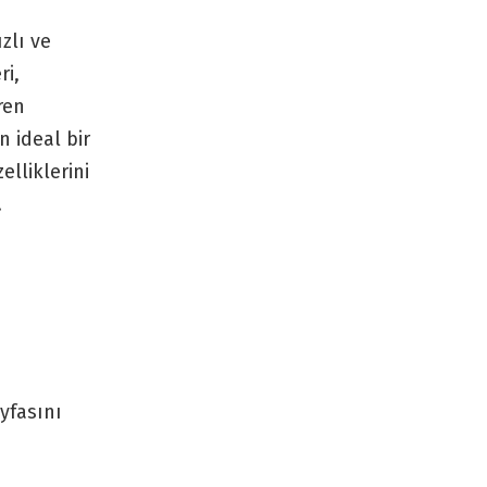
zlı ve
ri,
ren
n ideal bir
lliklerini
.
ayfasını