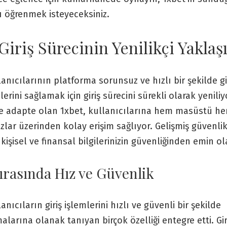
ı öğrenmek isteyeceksiniz.
Giriş Sürecinin Yenilikçi Yaklaş
lanıcılarının platforma sorunsuz ve hızlı bir şekilde gi
erini sağlamak için giriş sürecini sürekli olarak yenili
ye adapte olan 1xbet, kullanıcılarına hem masüstü h
zlar üzerinden kolay erişim sağlıyor. Gelişmiş güvenlik
kişisel ve finansal bilgilerinizin güvenliğinden emin ola
Sırasında Hız ve Güvenlik
anıcıların giriş işlemlerini hızlı ve güvenli bir şekilde
arına olanak tanıyan birçok özelliği entegre etti. Gir