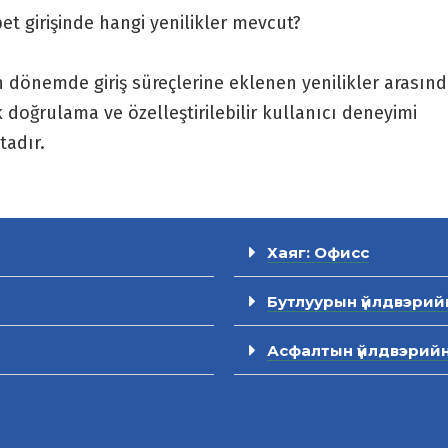
et girişinde hangi yenilikler mevcut?
 dönemde giriş süreçlerine eklenen yenilikler arasın
 doğrulama ve özelleştirilebilir kullanıcı deneyimi
adır.
Хаяг: Офисс
Бутлуурын үйлдвэрий
Асфалтын үйлдвэрий