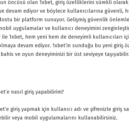
n öncüsü olan 1xbet, giriş özelliklerini sürekli olarak
ye devam ediyor ve böylece kullanıcılarına güvenli, hı
dostu bir platform sunuyor. Gelişmiş güvenlik önlemle
 mobil uygulamalar ve kullanıcı deneyimini zenginleşti
 ile 1xbet, hem yeni hem de deneyimli kullanıcıları içi
lmaya devam ediyor. 1xbet’in sunduğu bu yeni giriş öze
ahis ve oyun deneyiminizi bir üst seviyeye taşıyabilir
et’e nasıl giriş yapabilirim?
t’e giriş yapmak için kullanıcı adı ve şifrenizle giriş s
ebilir veya mobil uygulamalarını kullanabilirsiniz.