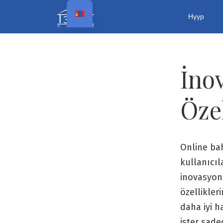
Нүүр
İnov
Öze
Online bah
kullanıcıl
inovasyonl
özellikler
daha iyi h
ister sad