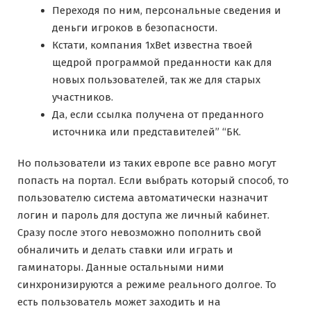
Переходя по ним, персональные сведения и
деньги игроков в безопасности.
Кстати, компания 1xBet известна твоей
щедрой программой преданности как для
новых пользователей, так же для старых
участников.
Да, если ссылка получена от преданного
источника или представителей” “БК.
Но пользователи из таких европе все равно могут
попасть на портал. Если выбрать который способ, то
пользователю система автоматически назначит
логин и пароль для доступа же личный кабинет.
Сразу после этого невозможно пополнить свой
обналичить и делать ставки или играть и
гаминаторы. Данные остальными ними
синхронизируются а режиме реального долгое. То
есть пользователь может заходить и на