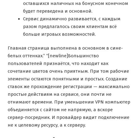
оставшихся наличных на бонусном конечном
будет переведена и основной.
Сервис динамично развивается, с каждым
разом предлагалось своим клиентам всё
больше игровых возможностей.
Главная страница выполнена в основном в сине-
белых оттенках.” “[newline]Большинство
пользователей признаётся, что находит как
сочетание цветов очень приятным. При том рабочие
элементы остаются понятными и простых. Создание
ставок же прохождение регистрации — максимально
простые действиям на сервисе, они почти не
отнимают времени. При уменьшении VPN компьютер
объединяется с сайтом не напрямую, а вскоре
сервер-посредник. И провайдер видит подключение
не к целевому ресурсу, а к серверу.