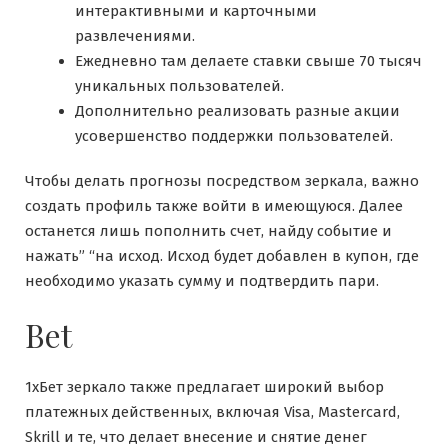
интерактивными и карточными
развлечениями.
Ежедневно там делаете ставки свыше 70 тысяч
уникальных пользователей.
Дополнительно реализовать разные акции
усовершенство поддержки пользователей.
Чтобы делать прогнозы посредством зеркала, важно
создать профиль также войти в имеющуюся. Далее
останется лишь пополнить счет, найду событие и
нажать” “на исход. Исход будет добавлен в купон, где
необходимо указать сумму и подтвердить пари.
Bet
1хБет зеркало также предлагает широкий выбор
платежных действенных, включая Visa, Mastercard,
Skrill и те, что делает внесение и снятие денег