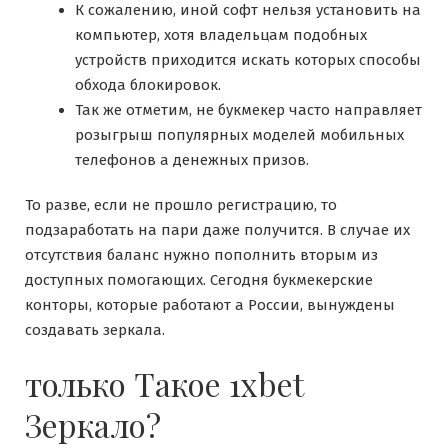
К сожалению, иной софт нельзя установить на
компьютер, хотя владельцам подобных
устройств приходится искать которых способы
обхода блокировок.
Так же отметим, не букмекер часто направляет
розыгрыш популярных моделей мобильных
телефонов а денежных призов.
То разве, если не прошло регистрацию, то
подзаработать на пари даже получится. В случае их
отсутствия баланс нужно пополнить вторым из
доступных помогающих. Сегодня букмекерские
конторы, которые работают а России, вынуждены
создавать зеркала.
только Такое 1xbet
Зеркало?