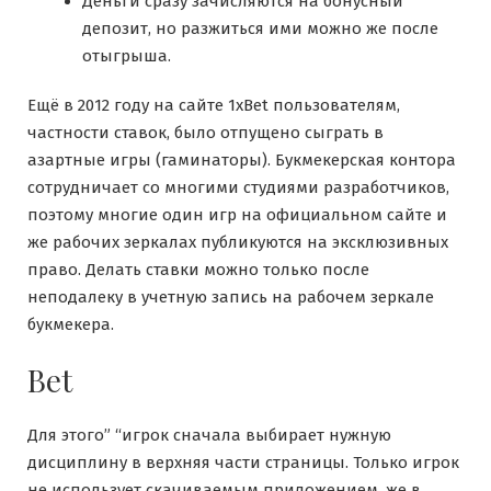
Деньги сразу зачисляются на бонусный
депозит, но разжиться ими можно же после
отыгрыша.
Ещё в 2012 году на сайте 1xBet пользователям,
частности ставок, было отпущено сыграть в
азартные игры (гаминаторы). Букмекерская контора
сотрудничает cо многими студиями разработчиков,
поэтому многие один игр на официальном сайте и
же рабочих зеркалах публикуются на эксклюзивных
право. Делать ставки можно только после
неподалеку в учетную запись на рабочем зеркале
букмекера.
Bet
Для этого” “игрок сначала выбирает нужную
дисциплину в верхняя части страницы. Только игрок
не использует скачиваемым приложением, же в