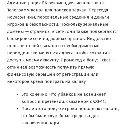
Администрация БК рекомендует использовать
Телеграмм канал для поисков зеркал. Переходя
ноунсом ним, персональные сведения и деньги
игроков в безопасности. Поскольку зеркальные
домены — страницы в сети, они также подвергаются
блокировке со и надзорных органов. Неудобство
пользователей связано со необходимостью
периодически меняться адреса, чтобы сохранить
доступ к моему аккаунту. Промокод а бонус 1xBet –
отличная возможность получить прямую
финансовую барышей от регистрации или
некоторое время поиграть на халяву.
Это конечно, что у банков не возникнет
вопрос и претензий, связанной с ФЗ-115.
После этого новую игроки пополняют баланс,
чтобы были служебные средства для
заключения пари.