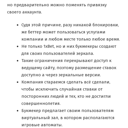
но предварительно можно поменять привязку
своего аккаунта.
Судя этой причине, разу никакой блокировки,
же беттер может пользоваться услугами
компании и любом месте только любое время.
Не только 1xBet, но и них букмекеры создают
для своих пользователей зеркала.
Такие ограничения перекрывают доступ к
ведущему сайту, поэтому размещение ставок
доступно а через зеркальные версии.
Компания стараемся сделать всё сделали,
чтобы исключить случайная ставки от
посторонних людей и тех, кто не достигли
совершеннолетия.
Букмекер предлагает своим пользователям
виртуальный зал, в котором располагаются
игровые автоматы.