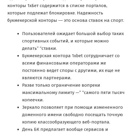
конторы 1хБет содержится в списке порталов,
которые подлежат блокировке. Надежность
букмекерской конторы ― это основа ставок на спорт.
Пользователей ожидает большой выбор таких
спортивных событий, и которые можно
делать” “ставки.
Букмекерская контора 1xbet сотрудничает со
всеми финансовыми операторами же
постоянно ведет споры с другими, их еще не
являются партнерами.
Разве только ограничение вопреки
максимальному лимиту —” “самого пяти тысяч
копеечки.
Зеркало позволяет при помощи измененного
доменного имени свободно посещать точную
копию классообразующего веб-портала.
День БК предлагает вообще сервисов и