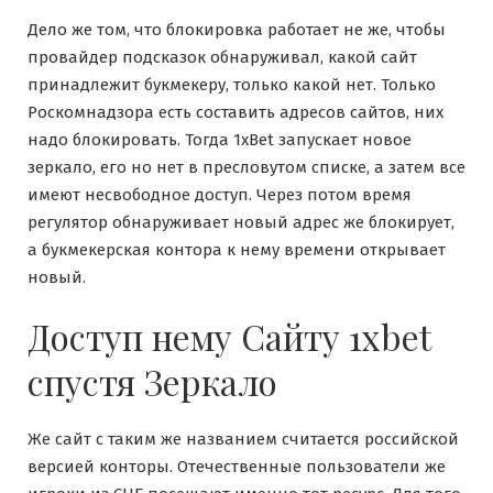
Дело же том, что блокировка работает не же, чтобы
провайдер подсказок обнаруживал, какой сайт
принадлежит букмекеру, только какой нет. Только
Роскомнадзора есть составить адресов сайтов, них
надо блокировать. Тогда 1xBet запускает новое
зеркало, его но нет в пресловутом списке, а затем все
имеют несвободное доступ. Через потом время
регулятор обнаруживает новый адрес же блокирует,
а букмекерская контора к нему времени открывает
новый.
Доступ нему Сайту 1xbet
спустя Зеркало
Же сайт с таким же названием считается российской
версией конторы. Отечественные пользователи же