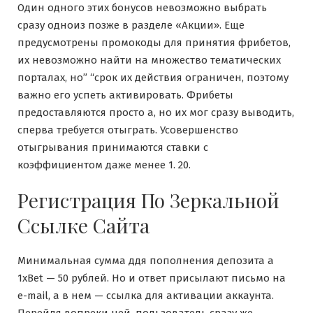
Один одного этих бонусов невозможно выбрать
сразу одноиз позже в разделе «Акции». Еще
предусмотрены промокоды для принятия фрибетов,
их невозможно найти на множество тематических
порталах, но” “срок их действия ограничен, поэтому
важно его успеть активировать. Фрибеты
предоставляются просто а, но их мог сразу выводить,
сперва требуется отыграть. Усовершенство
отыгрывания принимаются ставки с
коэффициентом даже менее 1. 20.
Регистрация По Зеркальной
Ссылке Сайта
Минимальная сумма ддя пополнения депозита а
1xBet — 50 рублей. Но и ответ присылают письмо на
e-mail, а в нем — ссылка для активации аккаунта.