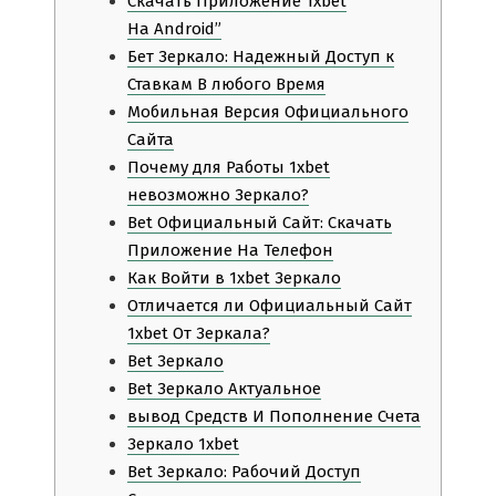
Скачать Приложение 1xbet
На Android”
Бет Зеркало: Надежный Доступ к
Ставкам В любого Время
Мобильная Версия Официального
Сайта
Почему для Работы 1xbet
невозможно Зеркало?
Bet Официальный Сайт: Скачать
Приложение На Телефон
Как Войти в 1xbet Зеркало
Отличается ли Официальный Сайт
1xbet От Зеркала?
Bet Зеркало
Bet Зеркало Актуальное
вывод Средств И Пополнение Счета
Зеркало 1xbet
Bet Зеркало: Рабочий Доступ