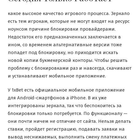
какое высокое качество игрового процесса. Зеркало
есть тем игрокам, которые не могут входят на ресурс
ноунсом причине блокировки провайдерами.
Недостаток его предназначенных заключается в
ином, со временем альтернативные версии тоже
попадет под блокировку, но приходится искать
новой копии букмекерской конторы. Чтобы решить
проблему с блокировками раз и навсегда, скачивают
и устанавливают мобильное приложение.
У 1xBet есть официальное мобильное приложение
для Android-смартфонов а iPhone. В их уже
интегрированы зеркала, так что беспокоитесь за
блокировки только потребуется. По функционалу —
они почти ничем не отличие от сайта. Нельзя делать
ставки, пройдет регистрацию, подавать заявки на
вывод неснижаемых, выполнить смену платежных