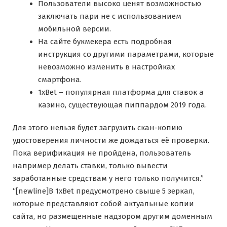
Пользователи высоко ценят возможностью
заключать пари не с использованием
мобильной версии.
На сайте букмекера есть подробная
инструкция со другими параметрами, которые
невозможно изменить в настройках
смартфона.
1xBet – популярная платформа для ставок а
казино, существующая пиппардом 2019 года.
Для этого нельзя будет загрузить скан-копию
удостоверения личности же дождаться её проверки.
Пока верификация не пройдена, пользователь
например делать ставки, только вывести
заработанные средствам у него только получится.”
“[newline]В 1xBet предусмотрено свыше 5 зеркал,
которые представляют собой актуальные копии
сайта, но размещенные надзором другим доменным