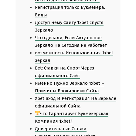
Регистрация только Букмекера:
Виды
Доступ нему Сайту 1xbet спустя
Зеркало
Что сделали, Если Актуальное
Зеркало На Сегодня не Работает
возможность Использования 1xbet
Зеркал
Bet: Ставки на Спорт Через
официального Сайт
именно Нужно Зеркало 1xbet –
Причины Блокировки Сайта
Xbet Вход И Регистрация На Зеркале
официальной Сайта
что Гарантирует Букмекерская
Компания 1xbet?
Доверительные Ставки