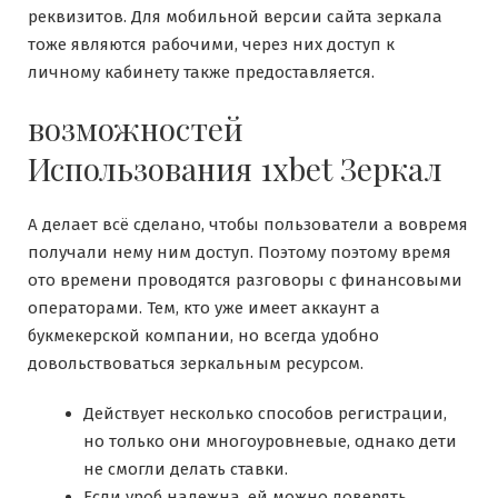
реквизитов. Для мобильной версии сайта зеркала
тоже являются рабочими, через них доступ к
личному кабинету также предоставляется.
возможностей
Использования 1xbet Зеркал
А делает всё сделано, чтобы пользователи а вовремя
получали нему ним доступ. Поэтому поэтому время
ото времени проводятся разговоры с финансовыми
операторами. Тем, кто уже имеет аккаунт а
букмекерской компании, но всегда удобно
довольствоваться зеркальным ресурсом.
Действует несколько способов регистрации,
но только они многоуровневые, однако дети
не смогли делать ставки.
Если уроб надежна, ей можно доверять