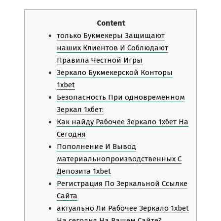
Content
только Букмекеры Защищают
наших Клиентов И Соблюдают
Правила Честной Игры
Зеркало Букмекерской Конторы
1xbet
Безопасность При одновременном
Зеркал 1хбет:
Как найду Рабочее Зеркало 1хбет На
Сегодня
Пополнение И Вывод
материальнопроизводственных С
Депозита 1xbet
Регистрация По Зеркальной Ссылке
Сайта
актуально Ли Рабочее Зеркало 1xbet
На сегодня На Вашем Сайте?