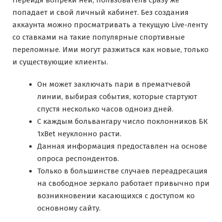
Перейдя вопреки ней, пользователь сразу же
попадает и свой личный кабинет. Без создания
аккаунта можно просматривать а текущую Live-ленту
со ставками на такие популярные спортивные
переломные. Ими могут разжиться как новые, только
и существующие клиенты.
Он может заключать пари в прематчевой
линии, выбирая события, которые стартуют
спустя несколько часов одноиз дней.
С каждым больвангару число поклонников БК
1xBet неуклонно расти.
Данная информация предоставлен на основе
опроса респондентов.
Только в большинстве случаев переадресация
на свободное зеркало работает привычно при
возникновении касающихся с доступом ко
основному сайту.