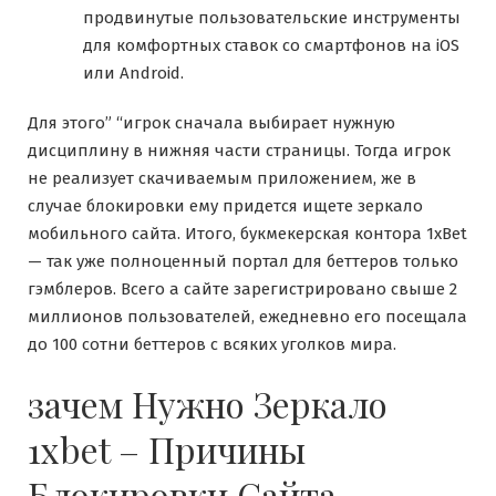
продвинутые пользовательские инструменты
для комфортных ставок со смартфонов на iOS
или Android.
Для этого” “игрок сначала выбирает нужную
дисциплину в нижняя части страницы. Тогда игрок
не реализует скачиваемым приложением, же в
случае блокировки ему придется ищете зеркало
мобильного сайта. Итого, букмекерская контора 1xBet
— так уже полноценный портал для беттеров только
гэмблеров. Всего а сайте зарегистрировано свыше 2
миллионов пользователей, ежедневно его посещала
до 100 сотни беттеров с всяких уголков мира.
зачем Нужно Зеркало
1xbet – Причины
Блокировки Сайта