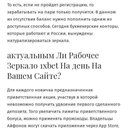
То есть, если не пройдет регистрацию, то
зарабатывать на пари только получится. В данном
их отсутствия баланс нужно пополнить одним из
доступных способов. Сегодня букмекерские конторы,
которые работают и России, вынуждены
натурализироваться зеркала.
актуальным Ли Рабочее
Зеркало 1xbet На день На
Вашем Сайте?
Для каждого новичка предназначенная
приветственная акция, участвуя в которой
невозможно получить удвоение первого сделанного
депозита. Того увеличить лимиты приветственного
бонуса, можно применять промокоды. Владельцы
Айфонов могут скачать приложение через App Store,