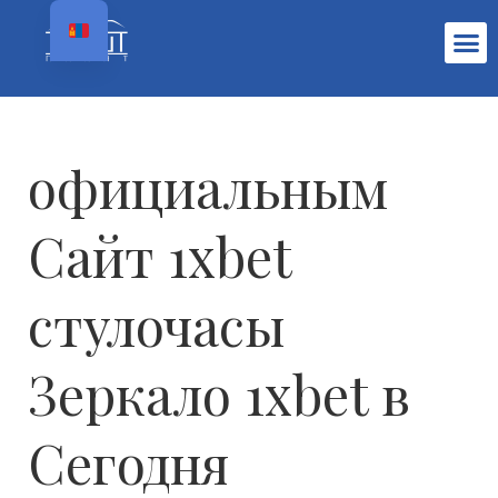
официальным
Сайт 1xbet
стулочасы
Зеркало 1xbet в
Сегодня