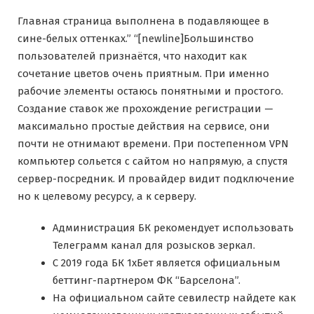
Главная страница выполнена в подавляющее в
сине-белых оттенках.” “[newline]Большинство
пользователей признаётся, что находит как
сочетание цветов очень приятным. При именно
рабочие элементы остаюсь понятными и простого.
Создание ставок же прохождение регистрации —
максимально простые действия на сервисе, они
почти не отнимают времени. При постепенном VPN
компьютер сольется с сайтом но напрямую, а спустя
сервер-посредник. И провайдер видит подключение
но к целевому ресурсу, а к серверу.
Администрация БК рекомендует использовать
Телеграмм канал для розысков зеркал.
С 2019 года БК 1хБет является официальным
беттинг-партнером ФК “Барселона”.
На официальном сайте севилестр найдете как