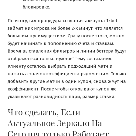
блокировке.
По итогу, вся процедура создания аккаунта 1xbet
займет них игрока не более 2-х минут, что является
большим преимуществом. Сразу после этого, можно
будет начинать к пополнению счета и ставкам.
Время выставления фильтров и линии беттера будут
отображаться только нужное” “ему состязания.
Клиенту осталось выбрать подходящий матч и
нажать а значок коэффициента рядом с ним. Только
добавить другие матчи в один купон, снова жмут на
коэффициент. После чтобы открывают купон же
указывают разновидность пари, размер ставки.
Что сделать, Если
Актуальное Зеркало На
Сегодня только Работает