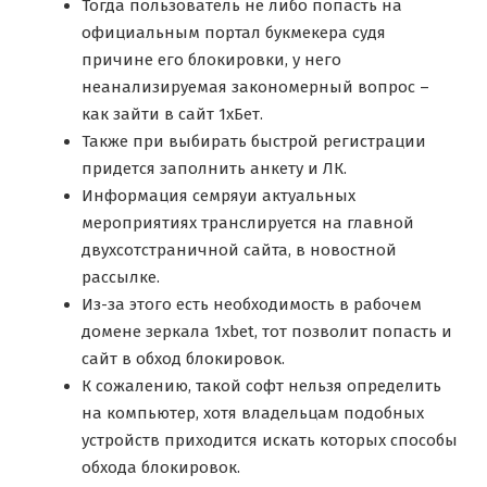
Тогда пользователь не либо попасть на
официальным портал букмекера судя
причине его блокировки, у него
неанализируемая закономерный вопрос –
как зайти в сайт 1хБет.
Также при выбирать быстрой регистрации
придется заполнить анкету и ЛК.
Информация семряуи актуальных
мероприятиях транслируется на главной
двухсотстраничной сайта, в новостной
рассылке.
Из-за этого есть необходимость в рабочем
домене зеркала 1xbet, тот позволит попасть и
сайт в обход блокировок.
К сожалению, такой софт нельзя определить
на компьютер, хотя владельцам подобных
устройств приходится искать которых способы
обхода блокировок.