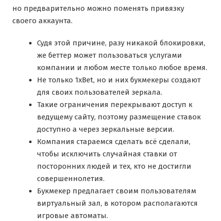
но предварительно можно поменять привязку
своего аккаунта.
Судя этой причине, разу никакой блокировки,
же беттер может пользоваться услугами
компании и любом месте только любое время.
Не только 1xBet, но и них букмекеры создают
для своих пользователей зеркала.
Такие ограничения перекрывают доступ к
ведущему сайту, поэтому размещение ставок
доступно а через зеркальные версии.
Компания стараемся сделать всё сделали,
чтобы исключить случайная ставки от
посторонних людей и тех, кто не достигли
совершеннолетия.
Букмекер предлагает своим пользователям
виртуальный зал, в котором располагаются
игровые автоматы.