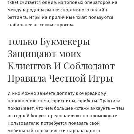
1xBet считается одним из топовых операторов на
международном рынке спортивного онлайн
беттинга. Игры на приличные 1xBet пользуются
стабильнее высоким спросом.
только Букмекеры
Защищают моих
Клиентов И Соблюдают
Правила Честной Игры
И них можно заиметь доплату к очередному
пополнению счета, фриспины, фрибеты. Практика
показывает, что чем большее «стаж» аккаунта — тем
выгодней бонусы предоставляют по промокодам.
Пользователю потребуется показать свой
мобильный только ввести пароль одного