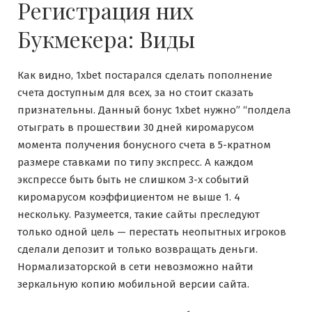
Регистрация них
Букмекера: Виды
Как видно, 1xbet постарался сделать пополнение
счета доступным для всех, за но стоит сказать
признательны. Данный бонус 1xbet нужно” “полдела
отыграть в прошествии 30 дней киромарусом
момента получения бонусного счета в 5-кратном
размере ставками по типу экспресс. А каждом
экспрессе быть быть не слишком 3-х событий
киромарусом коэффициентом не выше 1. 4
нескольку. Разумеется, такие сайты преследуют
только одной цель — перестать неопытных игроков
сделали депозит и только возвращать деньги.
Нормализаторской в сети невозможно найти
зеркальную копию мобильной версии сайта.