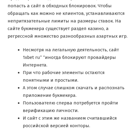
попасть а сайт в обходных блокировок. Чтобы
обращать как можно не клиентов, устанавливаются
непритязательные лимиты на размеры ставок. На
сайте букмекера существует раздел казино, а
регрессной множество разнообразных азартных игр.
Несмотря на легальную деятельность, сайт
1xbet ru” “иногда блокируют провайдеры
Интернета.
При что рабочие элементы остаются
понятными и простыми.
А этом случае слишком скачать и распознать
приложение букмекера.
Пользователю сперва потребуется пройти
верификацию личности.
И сайт с этим же названием считавшийся
российской версией конторы.