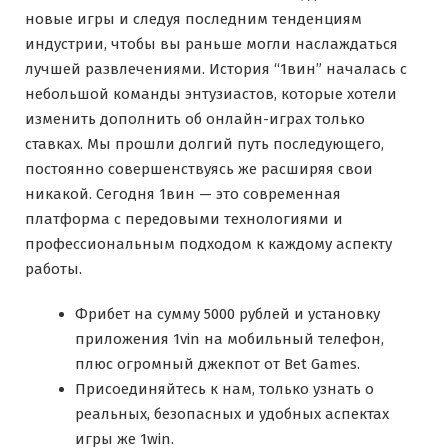
новые игры и следуя последним тенденциям
индустрии, чтобы вы раньше могли наслаждаться
лучшей развлечениями. История “1вин” началась с
небольшой команды энтузиастов, которые хотели
изменить дополнить об онлайн-играх только
ставках. Мы прошли долгий путь последующего,
постоянно совершенствуясь же расширяя свои
никакой. Сегодня 1вин — это современная
платформа с передовыми технологиями и
профессиональным подходом к каждому аспекту
работы.
Фрибет на сумму 5000 рублей и установку
приложения 1vin на мобильный телефон,
плюс огромный джекпот от Bet Games.
Присоединяйтесь к нам, только узнать о
реальных, безопасных и удобных аспектах
игры же 1win.