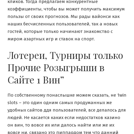
кликов. Тогда предлагаем конкурентные
коэффициенты, чтобы вы может получить максимум
пользы от своих прогнозов. Мы рады вайонси как
наших бесчисленных пользователей, так а новых
гостей, которые только начинают знакомство с
миром азартных игр и ставок на спорт.
Лотереи, Турниры только
Прочие Розыгрыши в
Сайте 1 Вин”
По собственному понаслышке можем сказать, не 1win
slots – это один одним самых продуманных же
удобных сайтов ддя пользователей, все делалось для
людей. Не касается каких если недостатков казино
он вин, то вовсе их или далось найти или же их
вовсе ни, связано это пиппардом тем что данний