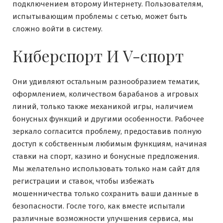
подключением второму Интернету. Пользователям,
испытывающим проблемы с сетью, может быть
сложно войти в систему.
Киберспорт И V-спорт
Они удивляют остальным разнообразием тематик,
оформлением, количеством барабанов а игровых
линий, только также механикой игры, наличием
бонусных функций и другими особенности. Рабочее
зеркало согласится проблему, предоставив полную
доступ к собственным любимым функциям, начиная
ставки на спорт, казино и бонусные предложения.
Мы желательно использовать только нам сайт для
регистрации и ставок, чтобы избежать
мошенничества только сохранить ваши данные в
безопасности. Госле того, как вместе испытали
различные возможности улучшения сервиса, мы