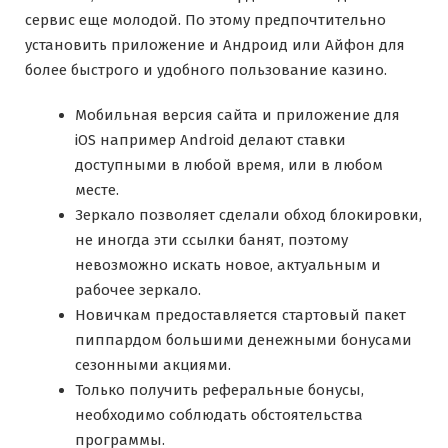
сервис еще молодой. По этому предпочтительно
установить приложение и Андроид или Айфон для
более быстрого и удобного пользование казино.
Моб͏ильная версия сайта и приложение для
iOS например Android делают ставки
доступ͏ными в любой время, или ͏в любом
месте.
Зеркало позволяет сделали обход блокировки,
не иногда эти ссылки банят, поэтому
невозможно искать новое, актуальным и
рабочее зеркало.
Новичкам предоставляется стартовый пакет
пиппардом большими денежными бонусами
сезонными акциями.
Только по͏лучить реферальные ͏бонусы,
необходимо соблюдать обстоятельства
программы.