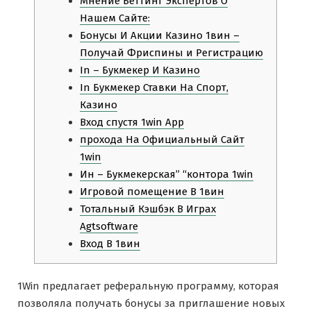
Мнение Беттинг Экспертов О
Нашем Сайте:
Бонусы И Акции Казино 1вин –
Получай Фриспины и Регистрацию
In – Букмекер И Казино
In Букмекер Ставки На Спорт,
Казино
Вход спустя 1win App
прохода На Официальный Сайт
1win
Ин – Букмекерская” “контора 1win
Игровой помещение В 1вин
Тотальный Кэшбэк В Играх
Agtsoftware
Вход В 1вин
1Win предлагает реферальную программу, которая
позволяла получать бонусы за приглашение новых