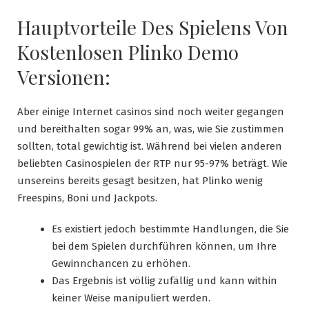
Hauptvorteile Des Spielens Von
Kostenlosen Plinko Demo
Versionen:
Aber einige Internet casinos sind noch weiter gegangen
und bereithalten sogar 99% an, was, wie Sie zustimmen
sollten, total gewichtig ist. Während bei vielen anderen
beliebten Casinospielen der RTP nur 95-97% beträgt. Wie
unsereins bereits gesagt besitzen, hat Plinko wenig
Freespins, Boni und Jackpots.
Es existiert jedoch bestimmte Handlungen, die Sie
bei dem Spielen durchführen können, um Ihre
Gewinnchancen zu erhöhen.
Das Ergebnis ist völlig zufällig und kann within
keiner Weise manipuliert werden.