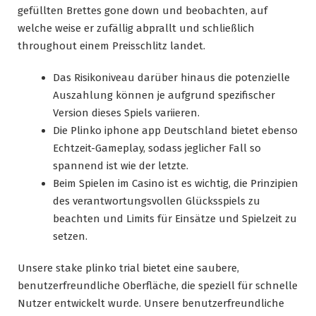
gefüllten Brettes gone down und beobachten, auf
welche weise er zufällig abprallt und schließlich
throughout einem Preisschlitz landet.
Das Risikoniveau darüber hinaus die potenzielle
Auszahlung können je aufgrund spezifischer
Version dieses Spiels variieren.
Die Plinko iphone app Deutschland bietet ebenso
Echtzeit-Gameplay, sodass jeglicher Fall so
spannend ist wie der letzte.
Beim Spielen im Casino ist es wichtig, die Prinzipien
des verantwortungsvollen Glücksspiels zu
beachten und Limits für Einsätze und Spielzeit zu
setzen.
Unsere stake plinko trial bietet eine saubere,
benutzerfreundliche Oberfläche, die speziell für schnelle
Nutzer entwickelt wurde. Unsere benutzerfreundliche