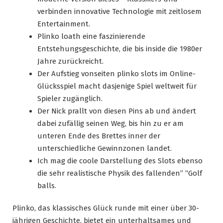
verbinden innovative Technologie mit zeitlosem
Entertainment.
Plinko loath eine faszinierende
Entstehungsgeschichte, die bis inside die 1980er
Jahre zurückreicht.
Der Aufstieg vonseiten plinko slots im Online-
Glücksspiel macht dasjenige Spiel weltweit für
Spieler zugänglich.
Der Nick prallt von diesen Pins ab und ändert
dabei zufällig seinen Weg, bis hin zu er am
unteren Ende des Brettes inner der
unterschiedliche Gewinnzonen landet.
Ich mag die coole Darstellung des Slots ebenso
die sehr realistische Physik des fallenden” “Golf
balls.
Plinko, das klassisches Glück runde mit einer über 30-
jährigen Geschichte, bietet ein unterhaltsames und