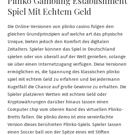
Plinko Gambling Establishment
Spiel Mit Echtem Geld
Die Online-Versionen von plinko casino folgen den
gleichen Grundprinzipien auf welche art das physische
Unique, bieten jedoch den Komfort des digitalen
Zeitalters. Spieler können das Spiel in Deutschland
spielen oder von überall auf der Welt genießen, solange
sie über einen Internetzugang verfügen. Diese Versionen
ermöglichen es, die Spannung des klassischen plinko
spiel mit echtem Geld zu erfahren und bei jedermann
Kugelfall die Chance auf große Gewinne zu erhalten. Die
Spieler platzieren Wetten mit echtem Geld oder
Kryptowährungen darüber hinaus lassen einen
Computer chip vom oberen Rand des virtuellen Plinko-
Bretts fallen. Die plinko demo ist eine vereinfachte
Version dieses berühmten Plinko-Spiels. Spieler lassen
einen Soccer ball von der Spitze eines mit Stiften