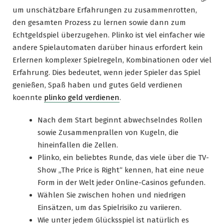
um unschätzbare Erfahrungen zu zusammenrotten,
den gesamten Prozess zu lernen sowie dann zum
Echtgeldspiel überzugehen. Plinko ist viel einfacher wie
andere Spielautomaten darüber hinaus erfordert kein
Erlernen komplexer Spielregeln, Kombinationen oder viel
Erfahrung. Dies bedeutet, wenn jeder Spieler das Spiel
genießen, Spaß haben und gutes Geld verdienen
koennte
plinko geld verdienen
.
Nach dem Start beginnt abwechselndes Rollen
sowie Zusammenprallen von Kugeln, die
hineinfallen die Zellen.
Plinko, ein beliebtes Runde, das viele über die TV-
Show „The Price is Right“ kennen, hat eine neue
Form in der Welt jeder Online-Casinos gefunden.
Wählen Sie zwischen hohen und niedrigen
Einsätzen, um das Spielrisiko zu variieren.
Wie unter jedem Glücksspiel ist natürlich es