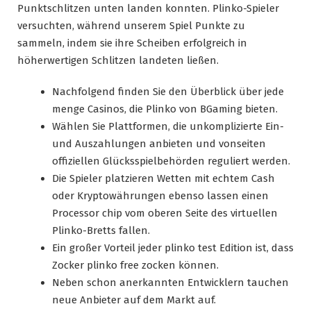
Punktschlitzen unten landen konnten. Plinko-Spieler
versuchten, während unserem Spiel Punkte zu
sammeln, indem sie ihre Scheiben erfolgreich in
höherwertigen Schlitzen landeten ließen.
Nachfolgend finden Sie den Überblick über jede
menge Casinos, die Plinko von BGaming bieten.
Wählen Sie Plattformen, die unkomplizierte Ein-
und Auszahlungen anbieten und vonseiten
offiziellen Glücksspielbehörden reguliert werden.
Die Spieler platzieren Wetten mit echtem Cash
oder Kryptowährungen ebenso lassen einen
Processor chip vom oberen Seite des virtuellen
Plinko-Bretts fallen.
Ein großer Vorteil jeder plinko test Edition ist, dass
Zocker plinko free zocken können.
Neben schon anerkannten Entwicklern tauchen
neue Anbieter auf dem Markt auf.