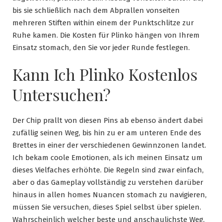
bis sie schließlich nach dem Abprallen vonseiten
mehreren Stiften within einem der Punktschlitze zur
Ruhe kamen. Die Kosten für Plinko hängen von Ihrem
Einsatz stomach, den Sie vor jeder Runde festlegen.
Kann Ich Plinko Kostenlos
Untersuchen?
Der Chip prallt von diesen Pins ab ebenso ändert dabei
zufällig seinen Weg, bis hin zu er am unteren Ende des
Brettes in einer der verschiedenen Gewinnzonen landet.
Ich bekam coole Emotionen, als ich meinen Einsatz um
dieses Vielfaches erhöhte. Die Regeln sind zwar einfach,
aber o das Gameplay vollständig zu verstehen darüber
hinaus in allen homes Nuancen stomach zu navigieren,
müssen Sie versuchen, dieses Spiel selbst über spielen.
Wahrscheinlich welcher beste und anschaulichste Weg,