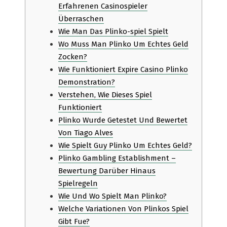
Erfahrenen Casinospieler
Überraschen
Wie Man Das Plinko-spiel Spielt
Wo Muss Man Plinko Um Echtes Geld
Zocken?
Wie Funktioniert Expire Casino Plinko
Demonstration?
Verstehen, Wie Dieses Spiel
Funktioniert
Plinko Wurde Getestet Und Bewertet
Von Tiago Alves
Wie Spielt Guy Plinko Um Echtes Geld?
Plinko Gambling Establishment –
Bewertung Darüber Hinaus
Spielregeln
Wie Und Wo Spielt Man Plinko?
Welche Variationen Von Plinkos Spiel
Gibt Fue?