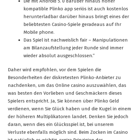
Die mit Android 5. 0 darüber hinaus höher
kompatible Plinko app seriös ist auch kostenlos
herunterladbar darüber hinaus bringt eines der
beliebtesten Casino-Spiele geradeaus auf Ihr
Mobile phone.
Das Spiel ist nachweislich fair – Manipulationen
am Bilanzaufstellung jeder Runde sind immer
wieder absolut ausgeschlossen.”
Daher wird empfohlen, vor dem Spielen die
Besonderheiten der diskretesten Plinko-Anbieter zu
nachdenken, um das Online casino auszuwählen, das
was besten den Vorlieben und Geschmäckern dieses
Spielers entspricht. Ja, Sie können über Plinko Geld
verdienen, wenn Sie Glück haben und die Kugel in einem
der höheren Multiplikatoren landet. Denken Sie jedoch
daran, wenn dies ein Glücksspiel ist, bei unserem
Verluste ebenfalls möglich sind. Beim Zocken im Casino