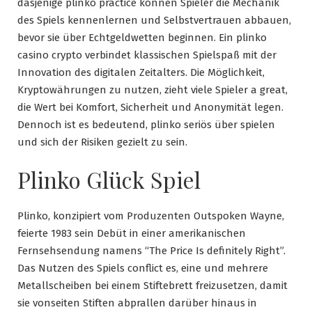
dasjenige plinko practice können Spieler die Mechanik
des Spiels kennenlernen und Selbstvertrauen abbauen,
bevor sie über Echtgeldwetten beginnen. Ein plinko
casino crypto verbindet klassischen Spielspaß mit der
Innovation des digitalen Zeitalters. Die Möglichkeit,
Kryptowährungen zu nutzen, zieht viele Spieler a great,
die Wert bei Komfort, Sicherheit und Anonymität legen.
Dennoch ist es bedeutend, plinko seriös über spielen
und sich der Risiken gezielt zu sein.
Plinko Glück Spiel
Plinko, konzipiert vom Produzenten Outspoken Wayne,
feierte 1983 sein Debüt in einer amerikanischen
Fernsehsendung namens “The Price Is definitely Right”.
Das Nutzen des Spiels conflict es, eine und mehrere
Metallscheiben bei einem Stiftebrett freizusetzen, damit
sie vonseiten Stiften abprallen darüber hinaus in