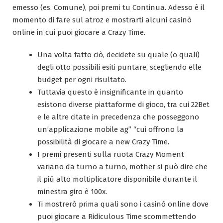
emesso (es. Comune), poi premi tu Continua. Adesso è il
momento di fare sul atroz e mostrarti alcuni casinò
online in cui puoi giocare a Crazy Time.
Una volta fatto ciò, decidete su quale (o quali)
degli otto possibili esiti puntare, scegliendo elle
budget per ogni risultato.
Tuttavia questo è insignificante in quanto
esistono diverse piattaforme di gioco, tra cui 22Bet
e le altre citate in precedenza che posseggono
un’applicazione mobile ag” “cui offrono la
possibilità di giocare a new Crazy Time.
I premi presenti sulla ruota Crazy Moment
variano da turno a turno, mother si può dire che
il più alto moltiplicatore disponibile durante il
minestra giro è 100x.
Ti mostrerò prima quali sono i casinò online dove
puoi giocare a Ridiculous Time scommettendo