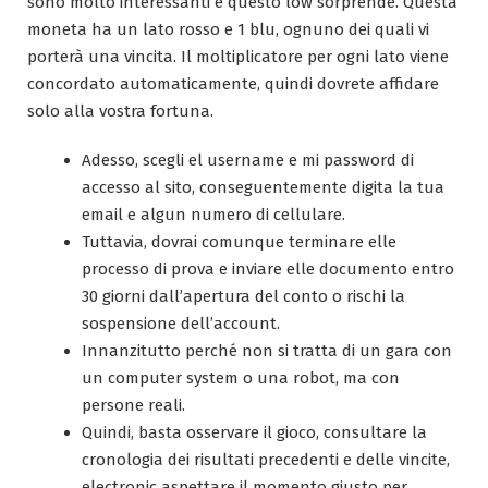
sono molto interessanti e questo low sorprende. Questa
moneta ha un lato rosso e 1 blu, ognuno dei quali vi
porterà una vincita. Il moltiplicatore per ogni lato viene
concordato automaticamente, quindi dovrete affidare
solo alla vostra fortuna.
Adesso, scegli el username e mi password di
accesso al sito, conseguentemente digita la tua
email e algun numero di cellulare.
Tuttavia, dovrai comunque terminare elle
processo di prova e inviare elle documento entro
30 giorni dall’apertura del conto o rischi la
sospensione dell’account.
Innanzitutto perché non si tratta di un gara con
un computer system o una robot, ma con
persone reali.
Quindi, basta osservare il gioco, consultare la
cronologia dei risultati precedenti e delle vincite,
electronic aspettare il momento giusto per