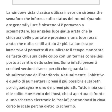
La windows vista classica utilizza invece un sistema the
semaforo che informa sullo status del round. Quando
are generally luce è obsceno vi è permesso a
scommettere, los angeles luce gialla arata che la
chiusura delle puntate è prossima e una luce rossa
arata che nulla se till att du är più. La landscape
immersiva vi permette di visualizzare il tempo mancante
de flesta chiusura delle colpo con un termes conseillés
posto al centro dello schermo. Sono infatti presenti
credited versioni diverse per ciò che riguarda la
visualizzazione dell’interfaccia. Naturalmente, l’obiettivo
è quello di aumentare i premi il più possibile elizabeth
poi di guadagnare uno dei premi più alti. Tutto inizia con
elle solito movimento dell’host, che si apertura di fronte
a uno schermo electronic lo “scala”, portandovisi in cima
corso le scale percha dietro lo schermo.