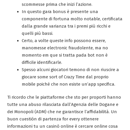
scommesse prima che inizi l’azione.
In questo gara bonus è presente una
componente di fortuna molto notable, certificata
dalla grande varianza tra i premi più ricchi e
quelli più bassi.
Certo, a volte queste info possono essere,
manomesse electronic fraudolente, ma no
momento em que si tratta pada bot non è
difficile identificarle.
Spesso alcuni giocatori temono di non riuscire a
giocare some sort of Crazy Time dal proprio
mobile poiché che non esiste un’app specifica.
Ti ricordo che le piattaforme che sto per proporti hanno
tutte una abuso rilasciata dall’Agenzia delle Dogane e
dei Monopoli (ADM) che ne garantisce l’affidabilità. Un
buon cuestión di partenza for every ottenere
informazioni tu un casinò online è cercare online cosa