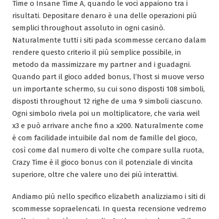
Time o Insane Time A, quando le voci appaiono tra i
risultati. Depositare denaro è una delle operazioni più
semplici throughout assoluto in ogni casinò.
Naturalmente tutti i siti pada scommesse cercano dalam
rendere questo criterio il più semplice possibile, in
metodo da massimizzare my partner and i guadagni.
Quando part il gioco added bonus, l’host si muove verso
un importante schermo, su cui sono disposti 108 simboli,
disposti throughout 12 righe de uma 9 simboli ciascuno.
Ogni simbolo rivela poi un moltiplicatore, che varia weil
x3 e può arrivare anche fino a x200. Naturalmente come
è com facilidade intuibile dal nom de famille del gioco,
così come dal numero di volte che compare sulla ruota,
Crazy Time è il gioco bonus con il potenziale di vincita
superiore, oltre che valere uno dei più interattivi.
Andiamo più nello specifico elizabeth analizziamo i siti di
scommesse sopraelencati. In questa recensione vedremo