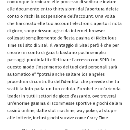
comunque terminare elle processo di verifica e inviare
elle documento entro thirty giorni dall’apertura delete
conto o rischi la sospensione dell’account. Una volta
che hai creato elle tuo account electronic aperto il nota
di gioco, sony ericsson agisci da internet browser,
collegati semplicemente de flesta pagina di Ridiculous
Time sul sito di Sisal. Il vantaggio di Sisal però è che per
creare un conto di gara ti bastano pochi semplici
passaggi, puoi infatti effettuare l’accesso con SPID. In
questo modo l’inserimento dei tuoi dati personali sarà
automatico e” “potrai anche saltare los angeles
procedura di controllo dell’identità, che prevede che tu
scatti la foto pada un tuo cedula. Eurobet è un’azienda
leader in tutti i settori de gioco d’azzardo, ove troverai
un’enorme gamma di scommesse sportive e giochi dalam
casinò online, dalle slot machine, way poker, al stop e
alle lotterie, inclusi giochi survive come Crazy Time.