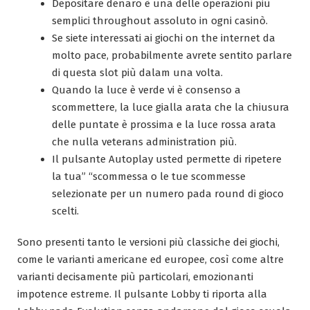
Depositare denaro è una delle operazioni più
semplici throughout assoluto in ogni casinò.
Se siete interessati ai giochi on the internet da
molto pace, probabilmente avrete sentito parlare
di questa slot più dalam una volta.
Quando la luce è verde vi è consenso a
scommettere, la luce gialla arata che la chiusura
delle puntate è prossima e la luce rossa arata
che nulla veterans administration più.
Il pulsante Autoplay usted permette di ripetere
la tua” “scommessa o le tue scommesse
selezionate per un numero pada round di gioco
scelti.
Sono presenti tanto le versioni più classiche dei giochi,
come le varianti americane ed europee, così come altre
varianti decisamente più particolari, emozionanti
impotence estreme. Il pulsante Lobby ti riporta alla