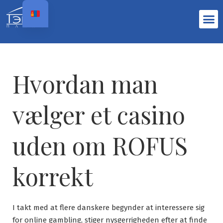
Hvordan man
vælger et casino
uden om ROFUS
korrekt
I takt med at flere danskere begynder at interessere sig
for online gambling, stiger nysgerrigheden efter at finde