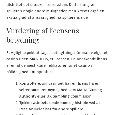
tilsluttet det danske licenssystem. Dette kan give
spilleren nogle andre muligheder, men kræver også en
ekstra grad af ansvarlighed fra spillerens side.
Vurdering af licensens
betydning
Et vigtigt aspekt at tage i betragtning, når man vælger et
casino uden om ROFUS, er licensen. En anerkendt licens
er en af de mest klare indikatorer for et casino’s
pålidelighed. Du bør altid:
Kontrollere, om casinoet har en licens fra en
velrenommeret myndighed som Malta Gaming
Authority eller UK Gambling Commission.
Tjekke casinoets omdømme og historie ved at
læse anmeldelser fra andre spillere.