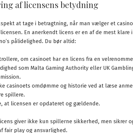
ing af licensens betydning
 aspekt at tage i betragtning, når man vælger et casi
licensen. En anerkendt licens er en af de mest klare 
ino’s pålidelighed. Du bør altid:
rollere, om casinoet har en licens fra en velrenomme
dighed som Malta Gaming Authority eller UK Gamblin
mission.
ke casinoets omdømme og historie ved at læse anmel
e spillere.
e, at licensen er opdateret og gældende.
icens giver ikke kun spillerne sikkerhed, men sikrer o
f fair play og ansvarlighed.