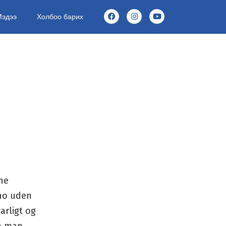
Мэдээ
Холбоо барих
ine
ino uden
arligt og