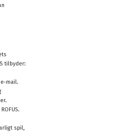
an
ets
S tilbyder:
 e-mail.
g
er.
r ROFUS.
ligt spil,