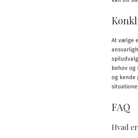
kan du sik
Konkl
At vælge 
ansvarligh
spiludvalg
behov og s
og kende 
situatione
FAQ
Hvad e