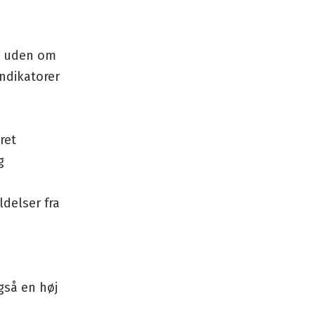
no uden om
indikatorer
ret
g
delser fra
gså en høj