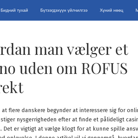
Бидний тухай
Бүтээгдэхүүн үйлчилгээ
Хүний нөөц
rdan man vælger et
ino uden om ROFUS
rekt
 at flere danskere begynder at interessere sig for onl
stiger nysgerrigheden efter at finde et pålideligt cas
Det er vigtigt at vælge klogt for at kunne spille ansv