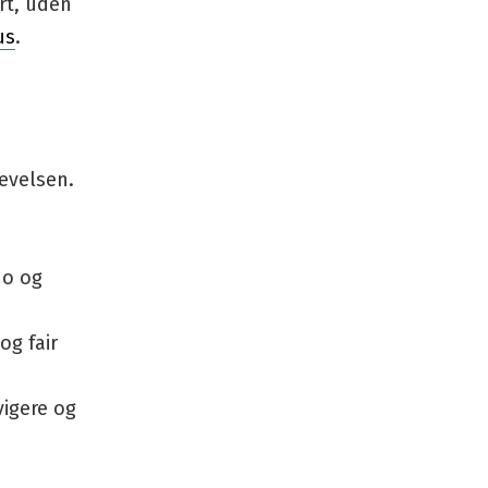
rt, uden
us
.
evelsen.
no og
og fair
vigere og