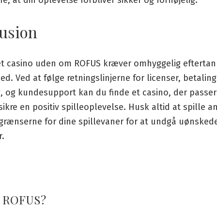
re, at din oplevelse forbliver sikker og fornøjelig.
usion
et casino uden om ROFUS kræver omhyggelig eftertan
ed. Ved at følge retningslinjerne for licenser, betali
, og kundesupport kan du finde et casino, der passer 
ikre en positiv spilleoplevelse. Husk altid at spille an
grænserne for dine spillevaner for at undgå uønsked
r.
r ROFUS?