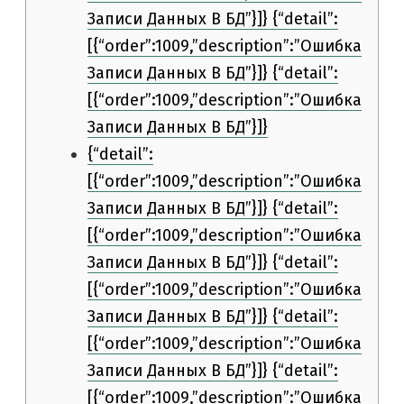
Записи Данных В БД”}]} {“detail”:
[{“order”:1009,”description”:”Ошибка
Записи Данных В БД”}]} {“detail”:
[{“order”:1009,”description”:”Ошибка
Записи Данных В БД”}]}
{“detail”:
[{“order”:1009,”description”:”Ошибка
Записи Данных В БД”}]} {“detail”:
[{“order”:1009,”description”:”Ошибка
Записи Данных В БД”}]} {“detail”:
[{“order”:1009,”description”:”Ошибка
Записи Данных В БД”}]} {“detail”:
[{“order”:1009,”description”:”Ошибка
Записи Данных В БД”}]} {“detail”:
[{“order”:1009,”description”:”Ошибка