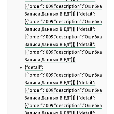
[{“order”:1009,”description”:”Ошибка
Записи Данных В БД”}]} {“detail”:
[{“order”:1009,”description”:”Ошибка
Записи Данных В БД”}]} {“detail”:
[{“order”:1009,”description”:”Ошибка
Записи Данных В БД”}]} {“detail”:
[{“order”:1009,”description”:”Ошибка
Записи Данных В БД”}]}
{“detail”:
[{“order”:1009,”description”:”Ошибка
Записи Данных В БД”}]} {“detail”:
[{“order”:1009,”description”:”Ошибка
Записи Данных В БД”}]} {“detail”:
[{“order”:1009,”description”:”Ошибка
Записи Данных В БД”}]} {“detail”: