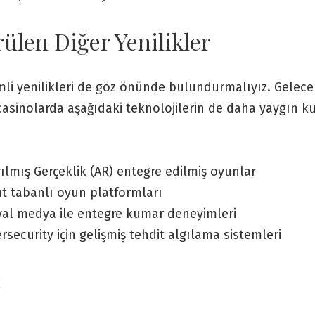
ülen Diğer Yenilikler
li yenilikleri de göz önünde bulundurmalıyız. Gelece
 casinolarda aşağıdaki teknolojilerin de daha yaygın k
rılmış Gerçeklik (AR) entegre edilmiş oyunlar
t tabanlı oyun platformları
al medya ile entegre kumar deneyimleri
rsecurity için gelişmiş tehdit algılama sistemleri
ç