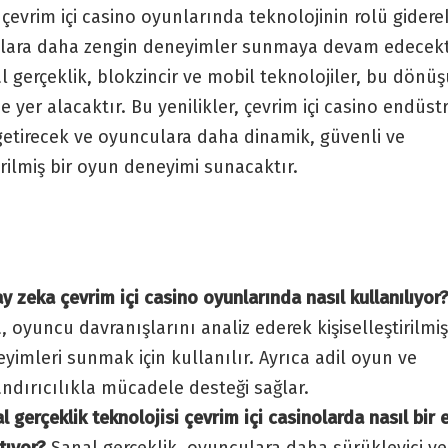
çevrim içi casino oyunlarında teknolojinin rolü gidere
lara daha zengin deneyimler sunmaya devam edecekti
l gerçeklik, blokzincir ve mobil teknolojiler, bu dön
 yer alacaktır. Bu yenilikler, çevrim içi casino endüstr
getirecek ve oyunculara daha dinamik, güvenli ve
tirilmiş bir oyun deneyimi sunacaktır.
y zeka çevrim içi casino oyunlarında nasıl kullanılıyor
, oyuncu davranışlarını analiz ederek kişiselleştirilmi
yimleri sunmak için kullanılır. Ayrıca adil oyun ve
ndırıcılıkla mücadele desteği sağlar.
l gerçeklik teknolojisi çevrim içi casinolarda nasıl bir e