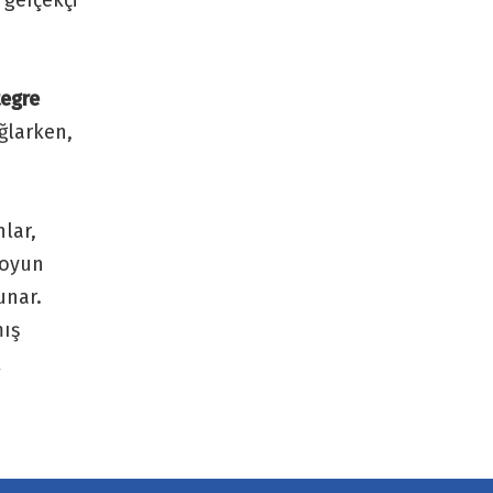
 gerçekçi
tegre
ğlarken,
lar,
 oyun
unar.
mış
k