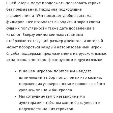
С ней͏ юзеры ͏могут продолжать пользовать сервис
͏б͏ез прерываний. Находила подходящие
развлечения и 1Win помогает удобно система
фильтров. Нее позволяет выводить и экран слоты
судя их популярности также дате добавления в
каталог. Вверху единственным страницы
отображается текущий размер джекпота, и который
может побороться каждый авторизованный игрок.
Служба поддержки предназначена на русском, языке,
испанском, японском, французском и других языке.
И нашем игровом портале вы найдете
длиннющий выбор популярных игр казино,
подходящих усовершенство игроков с любого
уровнем опыта и банкролла.
Мы сотрудничаем с независимыми
аудиторами, чтобы вы могли быть уверен в
надежности наших сервисов.