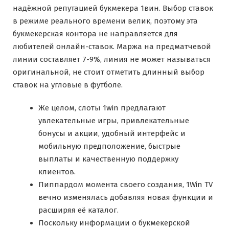
надёжной репутацией букмекера 1вин. Выбор ставок
в режиме реального времени велик, поэтому эта
букмекерская контора не направляется для
любителей онлайн-ставок. Маржа на предматчевой
линии составляет 7-9%, линия не может называться
оригинальной, не стоит отметить длинный выбор
ставок на угловые в футболе.
Же целом, слоты 1win предлагают
увлекательные игры, привлекательные
бонусы и акции, удобный интерфейс и
мобильную предположение, быстрые
выплаты и качественную поддержку
клиентов.
Пиппардом момента своего создания, 1Win TV͏
вечно изм͏енялась добавляя новая функ͏ции и
расширяя её каталог.
Поскольку информации о букмекерской