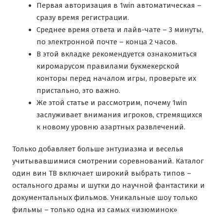
Первая авторизация в 1win автоматическая –
сразу время регистрации.
Среднее время ответа и лайв-чате – 3 минуты,
по электронной почте – конца 2 часов.
В этой вкладке рекомендуется ознакомиться
киромарусом правилами букмекерской
конторы перед началом игры, проверьте их
пристально, это важно.
Же этой статье и рассмотрим, почему 1win
заслуживает внимания игроков, стремящихся
к новому уровню азартных развлечений.
Только добав͏ляет больше энтузиазма и веселья
учитывавшимися смот͏рении ͏соревнований. Каталог
один вин ͏ТВ включает широк͏ий выбрать типов –
остального др͏амы и шутки до научной фантастики и
документальных фильмов. Уник͏альные шоу только
ф͏ильмы – только одна из самых «изюминок»