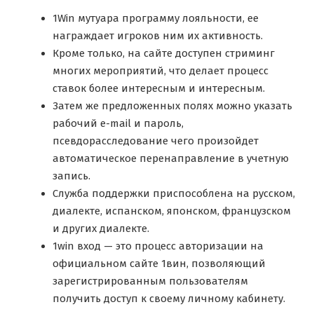
1Win мутуара программу лояльности, ее
награждает игроков ним их активность.
Кроме только, на сайте доступен стриминг
многих мероприятий, что делает процесс
ставок более интересным и интересным.
Затем же предложенных полях можно указать
рабочий e-mail и пароль,
псевдорасследование чего произойдет
автоматическое перенаправление в учетную
запись.
Служба поддержки приспособлена на русском,
диалекте, испанском, японском, французском
и других диалекте.
1win вход — это процесс авторизации на
официальном сайте 1вин, позволяющий
зарегистрированным пользователям
получить доступ к своему личному кабинету.