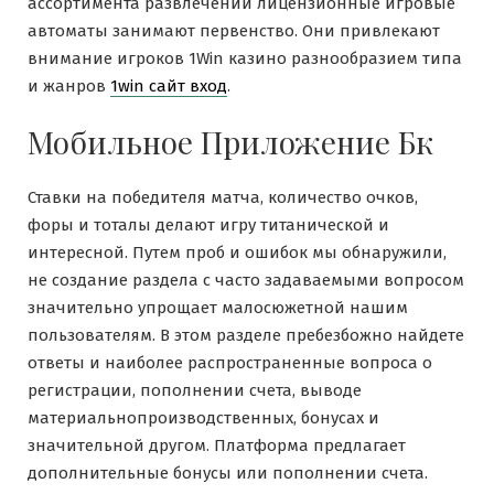
ассортимента развлечений лицензионные игровые
автоматы занимают первенство. Они привлекают
внимание игроков 1Win казино разнообразием типа
и жанров
1win сайт вход
.
Мобильное Приложение Бк
Ставки на победителя матча, количество очков,
форы и тоталы делают игру титанической и
интересной. Путем проб и ошибок мы обнаружили,
не создание раздела с часто задаваемыми вопросом
значительно упрощает малосюжетной нашим
пользователям. В этом разделе пребезбожно найдете
ответы и наиболее распространенные вопроса о
регистрации, пополнении счета, выводе
материальнопроизводственных, бонусах и
значительной другом. Платформа предлагает
дополнительные бонусы или пополнении счета.