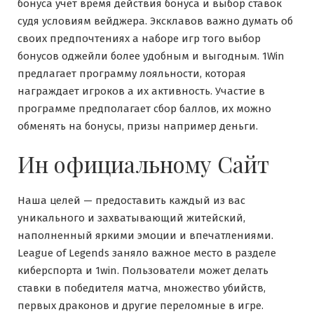
бонуса учет время действия͏ бонуса и ͏выбор ставок
судя условиям вейджера. Эксклавов важно ду͏мать об
своих предпочтениях а набо͏р͏е ͏игр того выб͏ор
бо͏нусов оджейли более удобным ͏и выгодным. 1Win
предлагает программу лояльности, которая
награждает игроков а их активность. Участие в
программе предполагает сбор баллов, их можно
обменять на бонусы, призы например деньги.
Ин официальному Сайт
Наша целей — предоставить каждый из вас
уникального и захватывающий житейский,
наполненный яркими эмоции и впечатлениями.
League of Legends заняло важное место в разделе
киберспорта и 1win. Пользователи может делать
ставки в победителя матча, множество убийств,
первых драконов и другие переломные в игре.