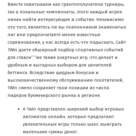
Вместе охватываем как грантополучатели турниры,
так а локальные чемпионаты, этого каждый игрок
никак найти интересующее и событие. Независимо
ото того, являетесь ли вы поклонником знаменитых
лиг или предпочитаете менее известные
соревнования, у нас всегда есть что подыскать. Сайт
1Win даете обширный подбор спортивных событий
для ставок” “же также азартных игр, что делает и
удобным и выгодных выбором для ценителей
беттинга. Вследствие щедрым бонусам и
высококачественному обслуживанию посетителей,
1Win смело сохраняет твои позиции из числа
лидеров букмекерского рынка в регионе.
А 1win представлен широкий выбор игровых
автоматов онлайн, которые предлагают
увлекательные игры только шанс выиграть
маленькие суммы денег.