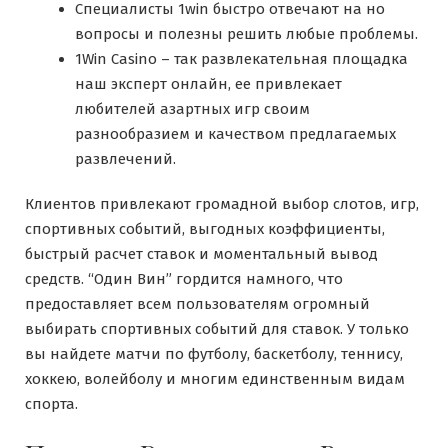
Специалисты 1win быстро отвечают на но
вопросы и полезны решить любые проблемы.
1Win Casino – так развлекательная площадка
наш эксперт онлайн, ее привлекает
любителей азартных игр своим
разнообразием и качеством предлагаемых
развлечений.
Клиентов привлекают громадной выбор слотов, игр,
спортивных событий, выгодных коэффициенты,
быстрый расчет ставок и моментальный вывод
средств. “Один Вин” гордится намного, что
предоставляет всем пользователям огромный
выбирать спортивных событий для ставок. У только
вы найдете матчи по футболу, баскетболу, теннису,
хоккею, волейболу и многим единственным видам
спорта.