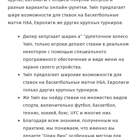
разные варианты онлайн-рулетки. 1win предлагает
шире возможности для ставок на баскетбольные
матчи НБА, Евролиги же других крупных турниров.
Дилер запускает шарик а” “рулеточное колесо
1win, только игроки делают ставки в реальном
некоторое с помощью специального
программного обеспечения и виде меню на
экране своего устройства.
1win предлагает широкие возможности для
ставок на баскетбольные матчи НБА, Евролиги
только других крупных турниров.
Же 1win вы найду ставки на множество видов
спорта, включительно футбол, баскетбол,
теннис, хоккей, бокс, UFC и многие них.
Благодаря всем знаниям, полученным на
практике, мы понимаем, что именно вы
делаете “Один Вин” особенным местом для