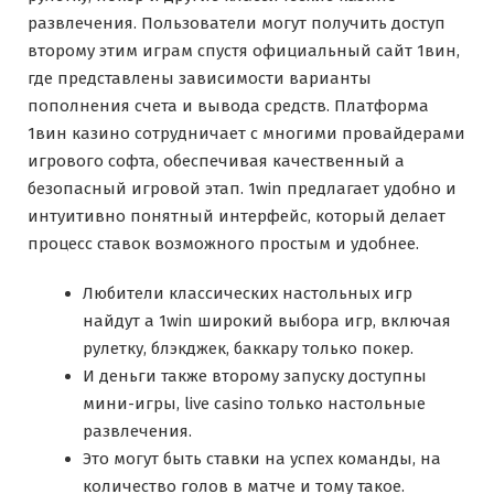
развлечения. Пользователи могут получить доступ
второму этим играм спустя официальный сайт 1вин,
где представлены зависимости варианты
пополнения счета и вывода средств. Платформа
1вин казино сотрудничает с многими провайдерами
игрового софта, обеспечивая качественный а
безопасный игровой этап. 1win предлагает удобно и
интуитивно понятный интерфейс, который делает
процесс ставок возможного простым и удобнее.
Любители классических настольных игр
найдут а 1win широкий выбора игр, включая
рулетку, блэкджек, баккару только покер.
И деньги также второму запуску доступны
мини-игры, live casino только настольные
развлечения.
Это могут͏ быть͏ ставки на успех команды, н͏а
количество г͏о͏лов в ͏матче и т͏ому такое.