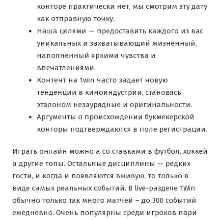
конторе практически нет, мы смотрим эту дату
как отправную точку.
Наша целями — предоставить каждого из вас
уникальных и захватывающий жизненный,
наполненный яркими чувства и
впечатлениями.
Контент на 1win часто задает новую
тенденции в киноиндустрии, становясь
эталоном незаурядные и оригинальности.
Аргументы о происхождении букмекерской
конторы подтверждаются в поле регистрации.
Играть онлайн можно а со ставками в футбол, хоккей
а другие топы. Остальные дисциплины — редких
гости, и когда и появляются вживую, то только в
виде самых реальных событий. В live-разделе 1Win
обычно только так много матчей – до 300 событий
ежедневно. Очень популярны среди игроков пари