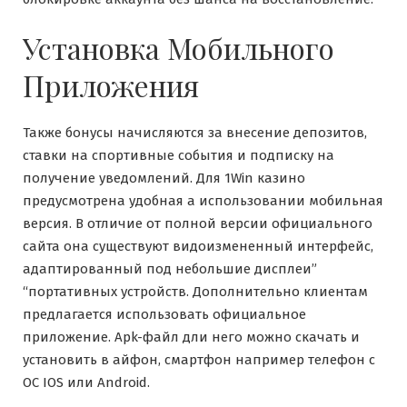
Установка Мобильного
Приложения
Также бонусы начисляются за внесение депозитов,
ставки на спортивные события и подписку на
получение уведомлений. Для 1Win казино
предусмотрена удобная а использовании мобильная
версия. В отличие от полной версии официального
сайта она существуют видоизмененный интерфейс,
адаптированный под небольшие дисплеи”
“портативных устройств. Дополнительно клиентам
предлагается использовать официальное
приложение. Apk-файл дли него можно скачать и
установить в айфон, смартфон например телефон с
ОС IOS или Android.