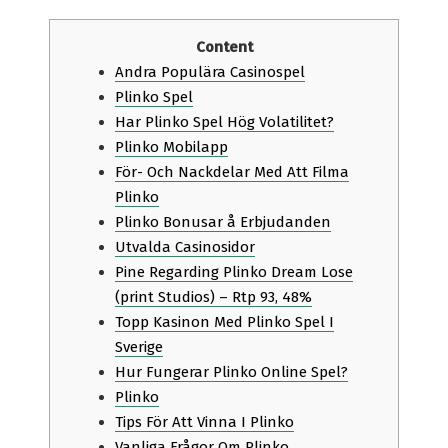
Content
Andra Populära Casinospel
Plinko Spel
Har Plinko Spel Hög Volatilitet?
Plinko Mobilapp
För- Och Nackdelar Med Att Filma
Plinko
Plinko Bonusar å Erbjudanden
Utvalda Casinosidor
Pine Regarding Plinko Dream Lose
(print Studios) – Rtp 93, 48%
Topp Kasinon Med Plinko Spel I
Sverige
Hur Fungerar Plinko Online Spel?
Plinko
Tips För Att Vinna I Plinko
Vanliga Frågor Om Plinko