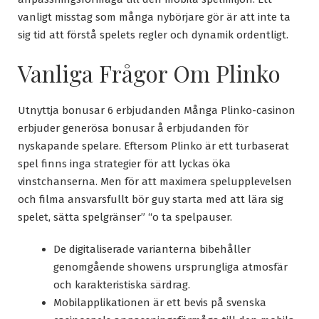
vanligt misstag som många nybörjare gör är att inte ta
sig tid att förstå spelets regler och dynamik ordentligt.
Vanliga Frågor Om Plinko
Utnyttja bonusar 6 erbjudanden Många Plinko-casinon
erbjuder generösa bonusar å erbjudanden för
nyskapande spelare. Eftersom Plinko är ett turbaserat
spel finns inga strategier för att lyckas öka
vinstchanserna. Men för att maximera spelupplevelsen
och filma ansvarsfullt bör guy starta med att lära sig
spelet, sätta spelgränser” “o ta spelpauser.
De digitaliserade varianterna bibehåller
genomgående showens ursprungliga atmosfär
och karakteristiska särdrag.
Mobilapplikationen är ett bevis på svenska