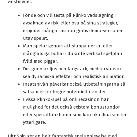
vinstmedel.
För de och vill testa på Plinko vadslagning i
avsaknad av risk, eller öva på sina strategier,
erbjuder många casinon gratis demo-versioner
utav spelet.
Man spelar genom att släppa ner en eller
mångfaldiga bollar i durante vertikal spelplan
fylld med piggar.
Designen är ljus och färgstark, mediterranean
sea dynamiska effekter och realistisk animation.
Insatsnivån påverkar också utbetalningarna så
satsa mer för högre potentiella vinster.
I vissa Plinko-spel på onlinecasinon har
mulighed for det också existera bonusrundor
eller specialfunktioner som kan öka dina vinster
ytterligare.
HitnSpin ger en helt fantastisk spelupplevelse med