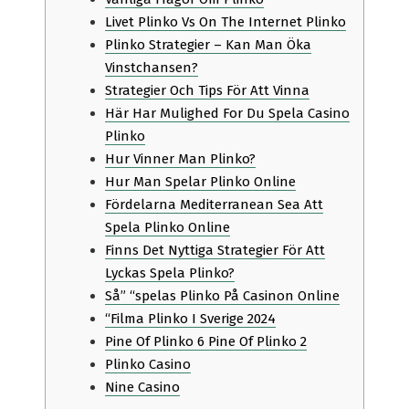
Livet Plinko Vs On The Internet Plinko
Plinko Strategier – Kan Man Öka
Vinstchansen?
Strategier Och Tips För Att Vinna
Här Har Mulighed For Du Spela Casino
Plinko
Hur Vinner Man Plinko?
Hur Man Spelar Plinko Online
Fördelarna Mediterranean Sea Att
Spela Plinko Online
Finns Det Nyttiga Strategier För Att
Lyckas Spela Plinko?
Så” “spelas Plinko På Casinon Online
“Filma Plinko I Sverige 2024
Pine Of Plinko 6 Pine Of Plinko 2
Plinko Casino
Nine Casino