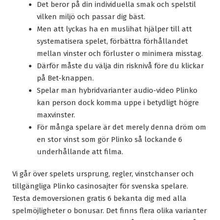
Det beror på din individuella smak och spelstil
vilken miljö och passar dig bäst.
Men att lyckas ha en muslihat hjälper till att
systematisera spelet, förbättra förhållandet
mellan vinster och förluster o minimera misstag.
Därför måste du välja din risknivå före du klickar
på Bet-knappen.
Spelar man hybridvarianter audio-video Plinko
kan person dock komma uppe i betydligt högre
maxvinster.
För många spelare är det merely denna dröm om
en stor vinst som gör Plinko så lockande 6
underhållande att filma.
Vi går över spelets ursprung, regler, vinstchanser och
tillgängliga Plinko casinosajter för svenska spelare.
Testa demoversionen gratis 6 bekanta dig med alla
spelmöjligheter o bonusar. Det finns flera olika varianter