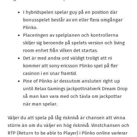
I hybridspelen spelar guy på en position där
bonusspelet består av en eller flera omgångar
Plinko.
Placeringen av spelplanen och kontrollerna
skiljer sig beroende på spelets version och living
room enhet från vilken det startas.
Det är med andra ord väldigt troligt att ni
kommer att sony ericsson Plinko spel på fler
casinon i en snar framtid.
Pine of Plinko är dessutom ansluten right up
until Relax Gamings jackpottnätverk Dream Drop
så man kan vara med och tävla om jackpottar
när man spelar.
Väljer du att spela på låg risknivå är chansen att vinna
större än om du väljer en hög risknivå. Vinstchansen och
RTP (Return to be able to Player) i Plinko online varierar