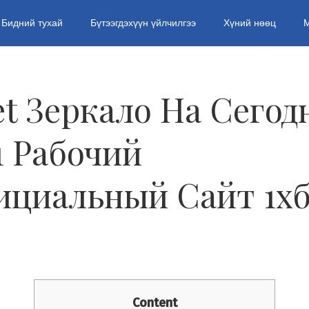
Бидний тухай
Бүтээгдэхүүн үйлчилгээ
Хүний нөөц
et Зеркало На Сегод
1 Рабочий
циальный Сайт 1х
Content