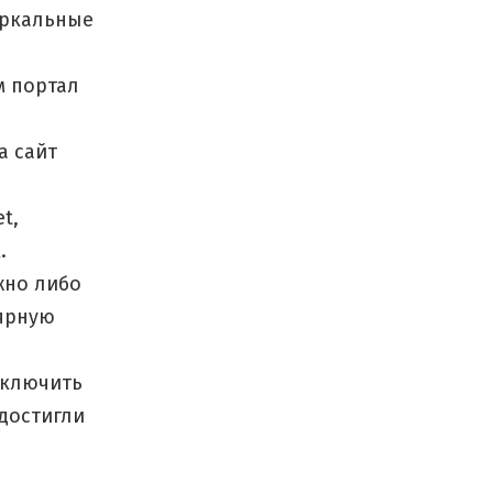
еркальные
м портал
а сайт
t,
.
жно либо
лярную
сключить
 достигли