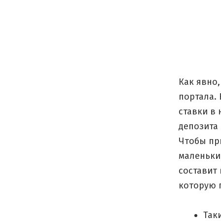
Как явно
портала.
ставки в
депозита
Чтобы пр
маленьки
составит 
которую 
Так