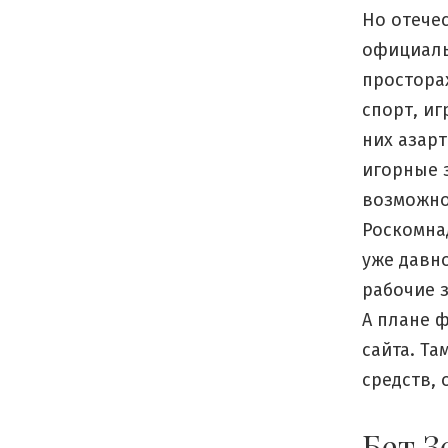
Но отече
официаль
просторах
спорт, иг
них азар
игорные з
возможно
Роскомна
уже давн
рабочие 
А плане 
сайта. Та
средств, 
Бет З