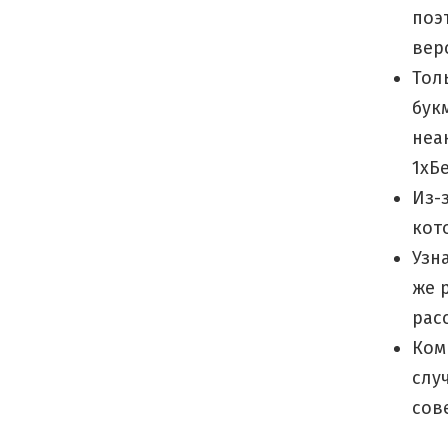
поэ
вер
Тол
бук
неа
1хБе
Из-
кот
Узн
же 
рас
Ком
слу
сов