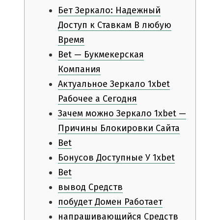
Бет Зеркало: Надежный
Доступ к Ставкам В любую
Время
Bet — Букмекерская
Компания
Актуальное Зеркало 1xbet
Рабочее а Сегодня
Зачем можно Зеркало 1xbet —
Причины Блокировки Сайта
Bet
Бонусов Доступные У 1xbet
Bet
вывод Средств
побудет Домен Работает
напрашивающийся Средств