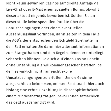
Nicht kaum gewähren Casinos auf direkte Anfrage via
Live-Chat oder E-Mail einen speziellen Bonus, obwohl
dieser aktuell nirgends beworben ist. Sollten Sie an
dieser stelle keine speziellen Punkte über die
Bonusbedingungen oder einem eventuellen
Auszahlungslimit vorfinden, dann gelten in dem Falle
die AGB`s der entsprechenden Echtgeld Spielhalle. In
dem Fall erhalten Sie dann hier allesamt Informationen
zum Starguthaben und den Regeln, denen er unterliegt.
Sehr selten können Sie auch auf einen Casino Benefit
ohne Einzahlung als Willkommensgeschenk treffen, bei
dem es wirklich nicht nur reicht expire
Umsatzbedingungen zu erfüllen. Um die Gewinne
ausgezahlt zu bekommen, müssen Sie danach hier auch
bislang eine echte Einzahlung in dieser Spielothekmit
einem Mindestbetrag tätigen, bevor Ihnen tatsächlich
das Geld ausgehändigt wird.