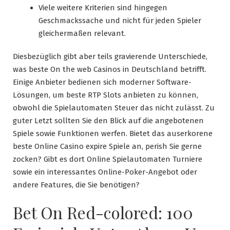
Viele weitere Kriterien sind hingegen
Geschmackssache und nicht für jeden Spieler
gleichermaßen relevant.
Diesbezüglich gibt aber teils gravierende Unterschiede,
was beste On the web Casinos in Deutschland betrifft.
Einige Anbieter bedienen sich moderner Software-
Lösungen, um beste RTP Slots anbieten zu können,
obwohl die Spielautomaten Steuer das nicht zulässt. Zu
guter Letzt sollten Sie den Blick auf die angebotenen
Spiele sowie Funktionen werfen. Bietet das auserkorene
beste Online Casino expire Spiele an, perish Sie gerne
zocken? Gibt es dort Online Spielautomaten Turniere
sowie ein interessantes Online-Poker-Angebot oder
andere Features, die Sie benötigen?
Bet On Red-colored: 100