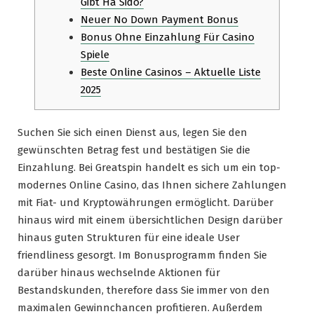
Gibt Ha Sido?
Neuer No Down Payment Bonus
Bonus Ohne Einzahlung Für Casino
Spiele
Beste Online Casinos – Aktuelle Liste
2025
Suchen Sie sich einen Dienst aus, legen Sie den
gewünschten Betrag fest und bestätigen Sie die
Einzahlung. Bei Greatspin handelt es sich um ein top-
modernes Online Casino, das Ihnen sichere Zahlungen
mit Fiat- und Kryptowährungen ermöglicht. Darüber
hinaus wird mit einem übersichtlichen Design darüber
hinaus guten Strukturen für eine ideale User
friendliness gesorgt. Im Bonusprogramm finden Sie
darüber hinaus wechselnde Aktionen für
Bestandskunden, therefore dass Sie immer von den
maximalen Gewinnchancen profitieren. Außerdem