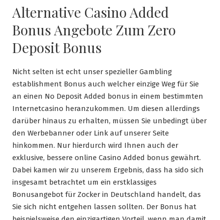
Alternative Casino Added
Bonus Angebote Zum Zero
Deposit Bonus
Nicht selten ist echt unser spezieller Gambling
establishment Bonus auch welcher einzige Weg für Sie
an einen No Deposit Added bonus in einem bestimmten
Internetcasino heranzukommen. Um diesen allerdings
darüber hinaus zu erhalten, müssen Sie unbedingt über
den Werbebanner oder Link auf unserer Seite
hinkommen. Nur hierdurch wird Ihnen auch der
exklusive, bessere online Casino Added bonus gewährt.
Dabei kamen wir zu unserem Ergebnis, dass ha sido sich
insgesamt betrachtet um ein erstklassiges
Bonusangebot für Zocker in Deutschland handelt, das
Sie sich nicht entgehen lassen sollten. Der Bonus hat
beispielsweise den einzigartigen Vorteil, wenn man damit