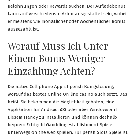
Belohnungen oder Rewards suchen. Der Aufladebonus
kann auf verschiedenste Arten ausgestaltet sein, wobei
er meistens wie monatlicher oder wöchentlicher Bonus
ausgezahlt ist.
Worauf Muss Ich Unter
Einem Bonus Weniger
Einzahlung Achten?
Die native Cell phone App ist perish Königslösung,
worauf das bestes Online On line casino auch setzt. Das
heißt, Sie bekommen die Möglichkeit geboten, eine
Applikation für Android, iOS oder aber Windows auf
Diesem Handy zu installieren und können deshalb
bequem Echtgeld Gambling establishment Spiele
unterwegs on the web spielen. Für perish Slots Spiele ist