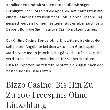
Konditionen und wir stellen Ihnen alle wichtigen
Highlights vor. Slots sind die Apps, die am häufigsten mit
einem Gambling establishment Bonus ohne Einzahlung
gespielt werden können. Seltener gibt es aber auch Zero
Deposit Boni, die Sie im Survive Casino nutzen dürfen.
Der Online Casino Bonus ohne Einzahlung ist eines der
seltensten Angebote bei dem aktuellen Glücksspiel
Markt. Sie müssen jedoch nicht gänzlich auf die Vorteile
verzichten, die die Promotionen für Sie bereithalten.
Unsere Experten halten für Sie stets die Augen nach den
besten Bonus-Deals offen.
Bizzo Casino: Bis Hin Zu
Zu 100 Freespins Ohne
Einzahlung