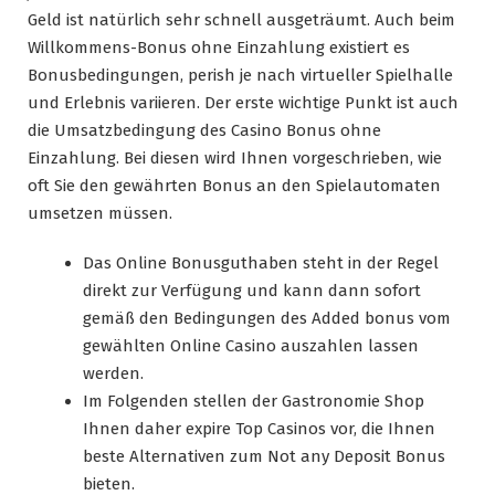
Geld ist natürlich sehr schnell ausgeträumt. Auch beim
Willkommens-Bonus ohne Einzahlung existiert es
Bonusbedingungen, perish je nach virtueller Spielhalle
und Erlebnis variieren. Der erste wichtige Punkt ist auch
die Umsatzbedingung des Casino Bonus ohne
Einzahlung. Bei diesen wird Ihnen vorgeschrieben, wie
oft Sie den gewährten Bonus an den Spielautomaten
umsetzen müssen.
Das Online Bonusguthaben steht in der Regel
direkt zur Verfügung und kann dann sofort
gemäß den Bedingungen des Added bonus vom
gewählten Online Casino auszahlen lassen
werden.
Im Folgenden stellen der Gastronomie Shop
Ihnen daher expire Top Casinos vor, die Ihnen
beste Alternativen zum Not any Deposit Bonus
bieten.