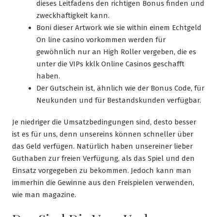
dieses Leitfadens den richtigen Bonus finden und
zweckhaftigkeit kann.
Boni dieser Artwork wie sie within einem Echtgeld
On line casino vorkommen werden für
gewöhnlich nur an High Roller vergeben, die es
unter die VIPs kklk Online Casinos geschafft
haben.
Der Gutschein ist, ähnlich wie der Bonus Code, für
Neukunden und für Bestandskunden verfügbar.
Je niedriger die Umsatzbedingungen sind, desto besser
ist es für uns, denn unsereins können schneller über
das Geld verfügen. Natürlich haben unsereiner lieber
Guthaben zur freien Verfügung, als das Spiel und den
Einsatz vorgegeben zu bekommen. Jedoch kann man
immerhin die Gewinne aus den Freispielen verwenden,
wie man magazine.