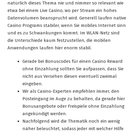
natürlich dieses Thema nie und nimmer so relevant wie
etwa bei einem Live Casino, wo per Stream ein hohes
Datenvolumen beansprucht wird. Generell laufen native
Casino Programs stabiler, wenn Sie mobiles Internet sinn
und es zu Schwankungen kommt. Im WLAN-Netz sind
die Unterschiede kaum festzustellen, die mobilen
Anwendungen laufen hier enorm stabil.
Gerade bei Bonuscodes für einen Casino Reward
ohne Einzahlung sollten Sie aufpassen, dass Sie
nicht aus Versehen diesen eventuell zweimal
eingeben.
Wir als Casino-Experten empfehlen immer, den
Posteingang im Auge zu behalten, da gerade hier
Bonusangebote oder Freispiele ohne Einzahlung
angekündigt werden.
Nachfolgend wird die Thematik noch ein wenig
näher beleuchtet, sodass jeder mit welcher Hilfe