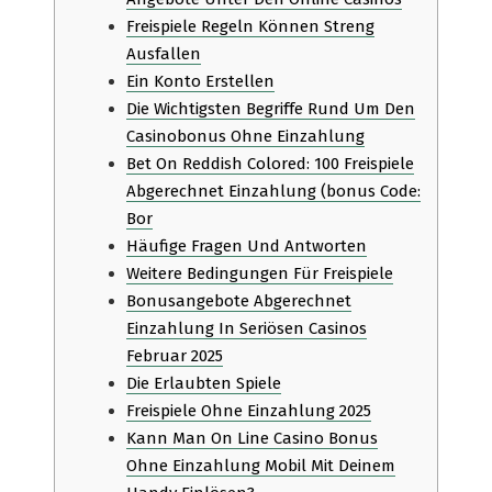
Freispiele Regeln Können Streng
Ausfallen
Ein Konto Erstellen
Die Wichtigsten Begriffe Rund Um Den
Casinobonus Ohne Einzahlung
Bet On Reddish Colored: 100 Freispiele
Abgerechnet Einzahlung (bonus Code:
Bor
Häufige Fragen Und Antworten
Weitere Bedingungen Für Freispiele
Bonusangebote Abgerechnet
Einzahlung In Seriösen Casinos
Februar 2025
Die Erlaubten Spiele
Freispiele Ohne Einzahlung 2025
Kann Man On Line Casino Bonus
Ohne Einzahlung Mobil Mit Deinem