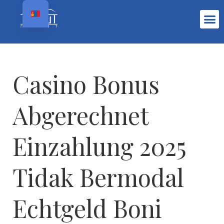
Casino Bonus
Abgerechnet
Einzahlung 2025
Tidak Bermodal
Echtgeld Boni