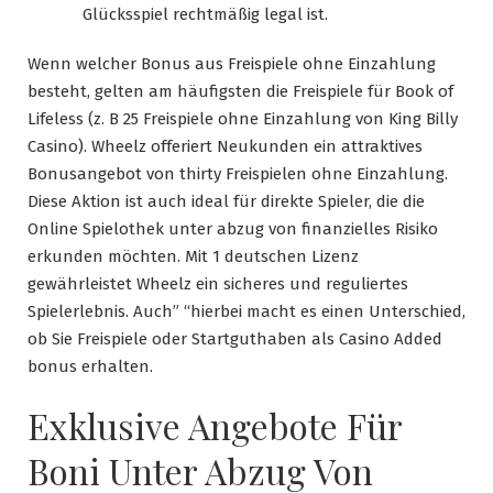
Glücksspiel rechtmäßig legal ist.
Wenn welcher Bonus aus Freispiele ohne Einzahlung
besteht, gelten am häufigsten die Freispiele für Book of
Lifeless (z. B 25 Freispiele ohne Einzahlung von King Billy
Casino). Wheelz offeriert Neukunden ein attraktives
Bonusangebot von thirty Freispielen ohne Einzahlung.
Diese Aktion ist auch ideal für direkte Spieler, die die
Online Spielothek unter abzug von finanzielles Risiko
erkunden möchten. Mit 1 deutschen Lizenz
gewährleistet Wheelz ein sicheres und reguliertes
Spielerlebnis. Auch” “hierbei macht es einen Unterschied,
ob Sie Freispiele oder Startguthaben als Casino Added
bonus erhalten.
Exklusive Angebote Für
Boni Unter Abzug Von