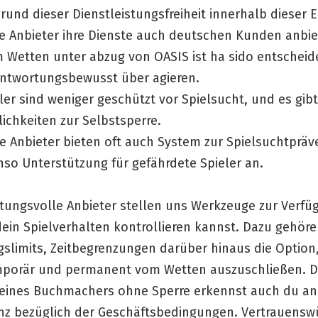
rund dieser Dienstleistungsfreiheit innerhalb dieser
e Anbieter ihre Dienste auch deutschen Kunden anbie
 Wetten unter abzug von OASIS ist ha sido entscheid
antwortungsbewusst über agieren.
ler sind weniger geschützt vor Spielsucht, und es gib
ichkeiten zur Selbstsperre.
e Anbieter bieten oft auch System zur Spielsuchtpräv
so Unterstützung für gefährdete Spieler an.
tungsvolle Anbieter stellen uns Werkzeuge zur Verfü
dein Spielverhalten kontrollieren kannst. Dazu gehör
gslimits, Zeitbegrenzungen darüber hinaus die Option
mporär und permanent vom Wetten auszuschließen. D
t eines Buchmachers ohne Sperre erkennst auch du an
nz bezüglich der Geschäftsbedingungen. Vertrauensw