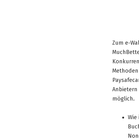
Zum e-Wall
MuchBette
Konkurren
Methoden 
Paysafecar
Anbietern
möglich.
Wie 
Buc
Nonp