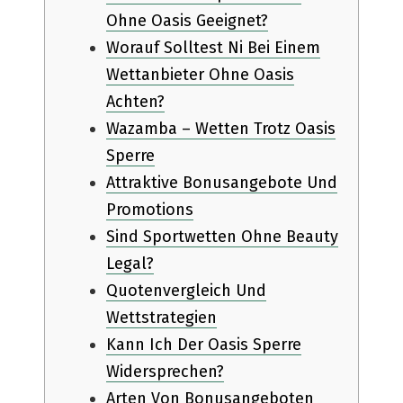
Ohne Oasis Geeignet?
Worauf Solltest Ni Bei Einem
Wettanbieter Ohne Oasis
Achten?
Wazamba – Wetten Trotz Oasis
Sperre
Attraktive Bonusangebote Und
Promotions
Sind Sportwetten Ohne Beauty
Legal?
Quotenvergleich Und
Wettstrategien
Kann Ich Der Oasis Sperre
Widersprechen?
Arten Von Bonusangeboten