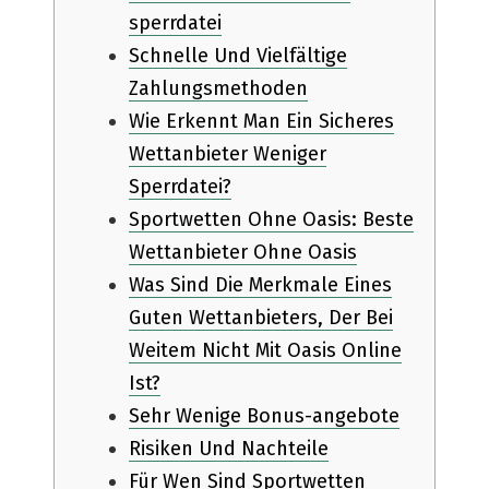
sperrdatei
Schnelle Und Vielfältige
Zahlungsmethoden
Wie Erkennt Man Ein Sicheres
Wettanbieter Weniger
Sperrdatei?
Sportwetten Ohne Oasis: Beste
Wettanbieter Ohne Oasis
Was Sind Die Merkmale Eines
Guten Wettanbieters, Der Bei
Weitem Nicht Mit Oasis Online
Ist?
Sehr Wenige Bonus-angebote
Risiken Und Nachteile
Für Wen Sind Sportwetten