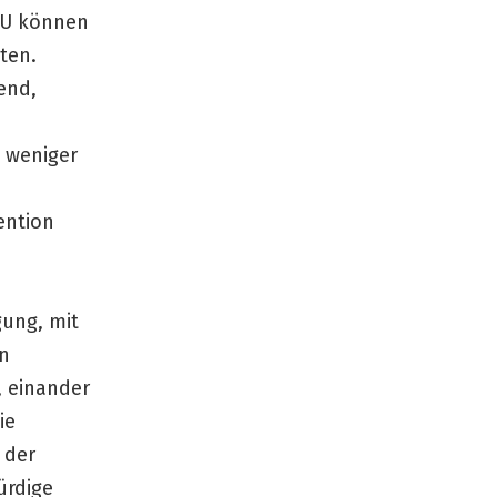
 EU können
ten.
end,
t weniger
ention
gung, mit
en
, einander
ie
 der
ürdige