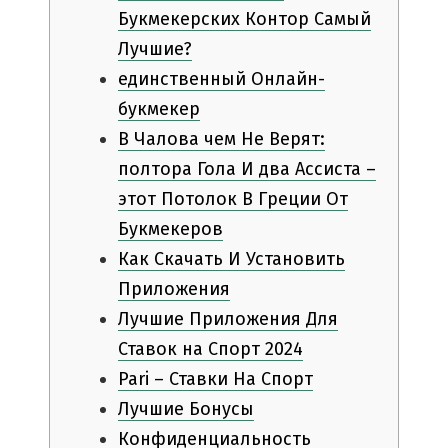
Букмекерских Контор Самый
Лучшие?
единственный Онлайн-
букмеке‪р‬
В Чалова чем Не Верят:
полтора Гола И два Ассиста –
этот Потолок В Греции От
Букмекеров
Как Скачать И Установить
Приложения
Лучшие Приложения Для
Ставок на Спорт 2024
Pari – Ставки На Спорт
Лучшие Бонусы
Конфиденциальность