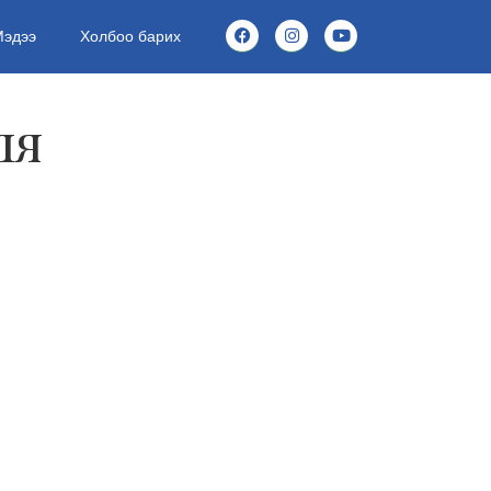
Мэдээ
Холбоо барих
ля