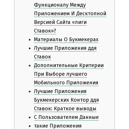
Функционалу Между
Приложением И Десктопной
Версией Сайта «лиги
Ставок»?
Материалы О Букмекерах
Лучшие Приложения ддя
Ставок
Дополнительные Критерии
При Выборе лучшего
Мобильного Приложения
Лучшие Приложения
Букмекерских Контор ддя
Ставок: Краткое выводы
С Пользова­телем Данные
такие Приложения