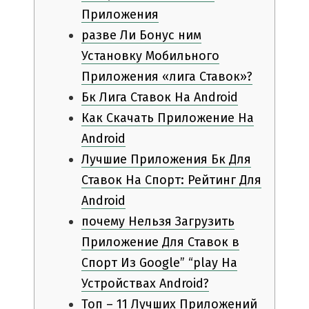
Приложения
разве Ли Бонус ним
Установку Мобильного
Приложения «лига Ставок»?
Бк Лига Ставок На Android
Как Скачать Приложение На
Android
Лучшие Приложения Бк Для
Ставок На Спорт: Рейтинг Для
Android
почему Нельзя Загрузить
Приложение Для Ставок в
Спорт Из Google” “play На
Устройствах Android?
Топ – 11 Лучших Приложений