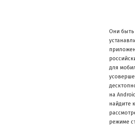
Они быть
устанавл
приложен
российск
для моби
усовершен
десктопн
на Androi
найдите 
рассмотр
режиме с