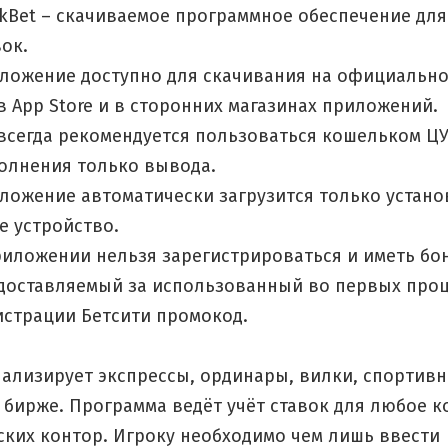
ckBet – скачиваемое программное обеспечение для
вок.
ложение доступно для скачивания на официально
 в App Store и в сторонних магазинах приложений.
всегда рекомендуется пользоваться кошельком Ц
олнения только вывода.
ложение автоматически загрузится только устано
е устройство.
риложении нельзя зарегистрироваться и иметь бон
доставляемый за использованный во первых про
истрации Бетсити промокод.
нализирует экспрессы, ординары, вилки, спортив
 бирже. Программа ведёт учёт ставок для любое 
ских контор. Игроку необходимо чем лишь ввести