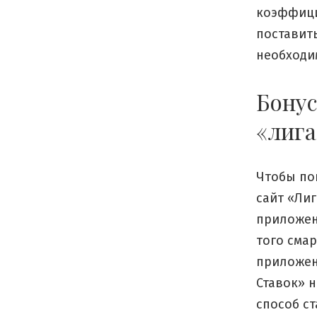
коэффици
поставит
необходи
Бонус
«лига
Чтобы по
сайт «Лиг
приложени
того сма
приложен
Ставок» 
способ с