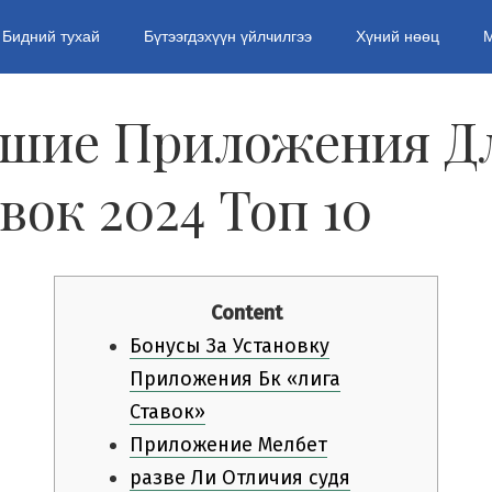
Бидний тухай
Бүтээгдэхүүн үйлчилгээ
Хүний нөөц
шие Приложения Д
вок 2024 Топ 10
Content
Бонусы За Установку
Приложения Бк «лига
Ставок»
Приложение Мелбет
разве Ли Отличия судя