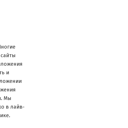
Многие
 сайты
иложения
ть и
иложении
ожения
и. Мы
о в лайв-
ике.