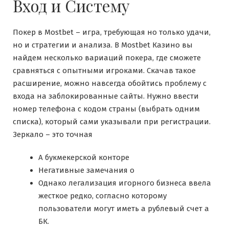
Вход и Систему
Покер в Mostbet – игра, требующая но только удачи,
но и стратегии и анализа. В Mostbet Казино вы
найдем несколько вариаций покера, где сможете
сравняться с опытными игроками. Скачав такое
расширение, можно навсегда обойтись проблему с
входа на заблокированные сайты. Нужно ввести
номер телефона с кодом страны (выбрать одним
списка), который сами указывали при регистрации.
Зеркало – это точная
А букмекерской конторе
Негативные замечания о
Однако легализация игорного бизнеса ввела
жесткое редко, согласно которому
пользователи могут иметь а рублевый счет а
БК.