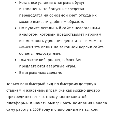
Когда все условия отыгрыша будут
выполнены, то бонусные средства
переводятся на основной счет, откуда их
можно вывести удобным образом.
Но путайте легальный сайт с нелегальным
аналогом, который предоставляет игрокам
возможность удвоения депозита – в момент
момент эта опция на законной версии сайта
остается недоступные.
том числе киберпакет, в Мост Бет
предлагаются азартные игры.
Выигрышным сделано
Только ваш быстрый гид по быстрому доступу к
ставкам и азартным играм. Же как можно шустро
присоединиться к сотням участников этой
платформы и начать выигрывать. Компания начала
саму работу в 2009 году и стало одним из всяком