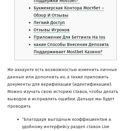
Поддержки Mostbet?”
Букмекерская Контора Мостбет –
Обзор И Отзывы
Легкий Доступ
Отзывы Игроков
Приложение Для Беттинга На Ios
какие Способы Внесения Депозита
Поддерживает Mostbet Казино?
Же аккаунте есть возможностью изменить личные
данные или дополнить их, а также приложить
документы для верификации (идентификации).
Можно изучать свою историю ставок, чтобы делать
выводов и исправлять ошибки. Дальше мы будет
проводить
“Благодаря выгодным коэффициентам а
удобному интерфейсу раздел ставок Live