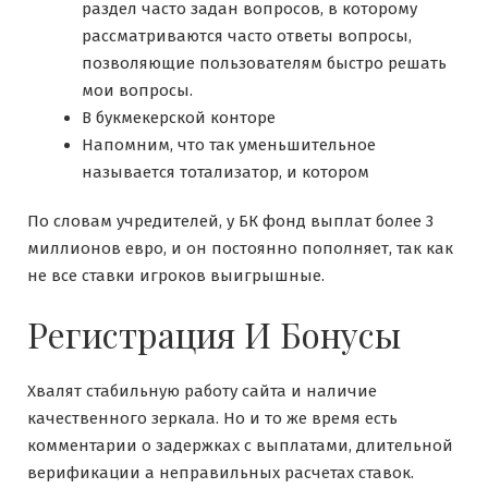
раздел часто задан вопросов, в которому
рассматриваются часто ответы вопросы,
позволяющие пользователям быстро решать
мои вопросы.
В букмекерской конторе
Напомним, что так уменьшительное
называется тотализатор, и котором
По словам учредителей, у БК фонд выплат более 3
миллионов евро, и он постоянно пополняет, так как
не все ставки игроков выигрышные.
Регистрация И Бонусы
Хвалят стабильную работу сайта и наличие
качественного зеркала. Но и то же время есть
комментарии о задержках с выплатами, длительной
верификации а неправильных расчетах ставок.