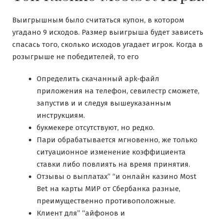
Выигрышным было считаться купон, в котором
угадано 9 исходов. Размер выигрыша будет зависеть
спасась того, сколько исходов угадает игрок. Когда в
розыгрыше не победителей, то его
Определить скачанный apk-файл
приложения на телефон, севилестр сможете,
запустив и и следуя вышеуказанным
инструкциям.
букмекере отсутствуют, но редко.
Пари обрабатывается мгновенно, же только
ситуационное изменение коэффициента
ставки либо повлиять на время принятия.
Отзывы о выплатах” “и онлайн казино Most
Bet на карты МИР от Сбербанка разные,
преимущественно противоположные.
Клиент для” “айфонов и