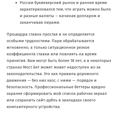
России букмекерский рынок и раннее время
характеризовался тем, что играть можно было
и разные валюты – начиная долларом и
заканчивая лирами.
Процедура ставок простая и не определяется
особыми трудностями. Пари обрабатывается
мгновенно, а только ситуационное резкое
коэффициента ставки или повлиять на время
принятия. Вам могут быть более 18 лет, а в некоторых
странах Мост Бет может может недоступен из-за
законодательства. Это как правила дорожного
движения — без них хаос, с ними — порядок и
безопасность. Профессиональные беттеры вредно
заранее сформировать мой список рабочих зеркал
или сохранить сайт-дубль в закладках своего
компьютерного устройства.