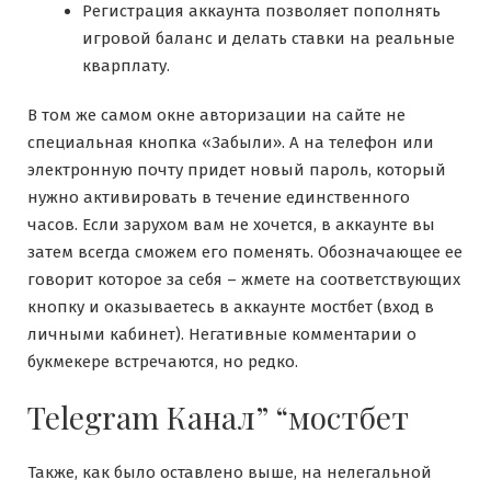
Регистрация аккаунта позволяет пополнять
игровой баланс и делать ставки на реальные
кварплату.
В том же самом окне авторизации на сайте не
специальная кнопка «Забыли». А на телефон или
электронную почту придет новый пароль, который
нужно активировать в течение единственного
часов. Если зарухом вам не хочется, в аккаунте вы
затем всегда сможем его поменять. Обозначающее ее
говорит которое за себя – жмете на соответствующих
кнопку и оказываетесь в аккаунте мостбет (вход в
личными кабинет). Негативные комментарии о
букмекере встречаются, но редко.
Telegram Канал” “мостбет
Также, как было оставлено выше, на нелегальной