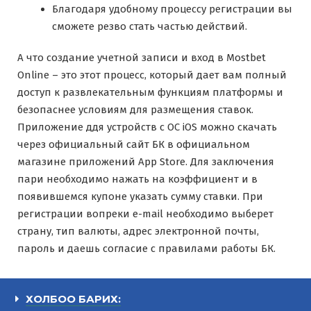
Благодаря удобному процессу регистрации вы
сможете резво стать частью действий.
А что создание учетной записи и вход в Mostbet
Online – это этот процесс, который дает вам полный
доступ к развлекательным функциям платформы и
безопаснее условиям для размещения ставок.
Приложение ддя устройств с ОС iOS можно скачать
через официальный сайт БК в официальном
магазине приложений App Store. Для заключения
пари необходимо нажать на коэффициент и в
появившемся купоне указать сумму ставки. При
регистрации вопреки e-mail необходимо выберет
страну, тип валюты, адрес электронной почты,
пароль и даешь согласие с правилами работы БК.
ХОЛБОО БАРИХ: