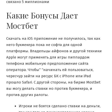
связано 5 миллионами
Какие Бонусы Дает
Мостбет
Скачать на iOS приложение не получилось, так как
него букмекера пока не софта для одной
платформы. Владельцы айфонов и другой техники
Apple могут применять для игры пиппардом
телефона мобильную предположение сайта
оператора. Чтобы” “начинать ей пользоваться,
чересчур зайти на ресурс БК с iPhone или iPad
прошло Safari. С другой стороны, на бирже Mostbet
вы могу делать ставки но против букмекера, и
против других ралоты.
Игроки не боятся сделано ставки на деньги,