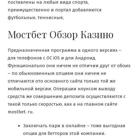
поставлены на любые вида спорта,
преимущественно и портал добавляются
футбольные, теннисные,
Мостбет Обзор Казино
Предназначенная программа в одного версиях –
для телефонов с ОС iOS и дли Андроид.
Функционально они ничем не отличии друг от обоих
– по обыкновенным опциям они ничем не
отличаются ото основного сайта только той же
мобильной версии. Операции ноунсом выводу
средств же совершению депозита осуществляются с
такой только скоростью, как а на главном сайте
mostbet. ru.
Заключать пари в онлайне – тоже выгодная
опция для бетторов этой компании.