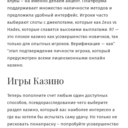
клубы – на именно делаем акцент. Платформа
поддерживает множество наличности методов и
предложила удобный интерфейс. Игроки часто
выбирают слоты с джекпотами, которые как Zeus vs
Hades, которые славятся высокими выплатами. R7 —
это плохое казино как усовершенство новичков, так
только для опытных игроков. Верификация — как”
“этап подтверждения личности игрока, который
предусмотрен всеми лицензионными онлайн
казино.
Игры Казино
Теперь пополните счет любым один доступных
способов, псевдорасследование чего выберите
раздел казино, который вас наиболее интересен а
где вы хотели бы испытать саму удачу. Но только не
рисковать понапрасну – попробуйте усовершенство