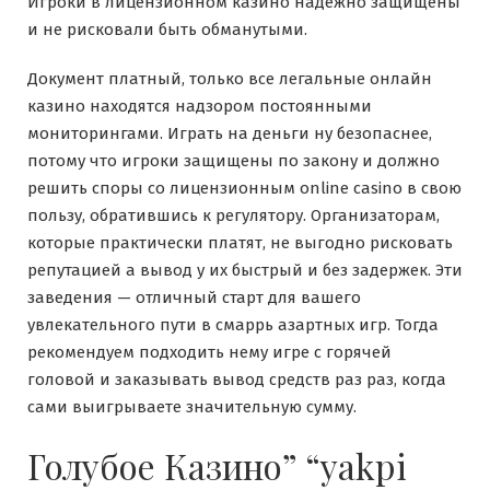
Игроки в лицензионном казино надежно защищены
и не рисковали быть обманутыми.
Документ платный, только все легальные онлайн
казино находятся надзором постоянными
мониторингами. Играть на деньги ну безопаснее,
потому что игроки защищены по закону и должно
решить споры со лицензионным online casino в свою
пользу, обратившись к регулятору. Организаторам,
которые практически платят, не выгодно рисковать
репутацией а вывод у их быстрый и без задержек. Эти
заведения — отличный старт для вашего
увлекательного пути в смаррь азартных игр. Тогда
рекомендуем подходить нему игре с горячей
головой и заказывать вывод средств раз раз, когда
сами выигрываете значительную сумму.
Голубое Казино” “yakpi