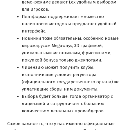
демо-режиме делают Lex удобным выбором
для игроков.
Платформа поддерживает множество
наличности методов и предлагает удобный
интерфейс.
Новинки тоже обязательны, особенно новые
киромарусом Megaways, 3D графикой,
уникальными механиками, фриспинами,
покупкой бонуса только джекпотами.
Лицензию может получить клубы,
выполнившие условия регулятора
(официального государственного органа) же
уплатившие сборы ним документы.
Выбора будет больше, тогда организатор с
лицензией и сотрудничает с большим
количеством легальных провайдеров.
Самое важное то, что у нас именно официальные