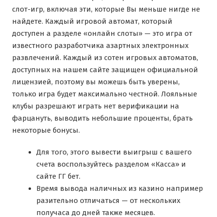
слот-игр, включая эти, которые Вы меньше нигде не
найдете. Каждый игровой автомат, который
доступен а разделе «онлайн слоты» — это игра от
известного разработчика азартных электронных
развлечений. Каждый из сотен игровых автоматов,
доступных на нашем сайте защищен официальной
лицензией, поэтому вы можешь быть уверены,
только игра будет максимально честной. Лояльные
клубы разрешают играть нет верификации на
фарцануть, выводить небольшие проценты, брать
некоторые бонусы.
Для того, этого вывести выигрыш с вашего
счета воспользуйтесь разделом «Касса» и
сайте ГГ бет.
Время вывода наличных из казино например
разительно отличаться — от нескольких
получаса до дней также месяцев.