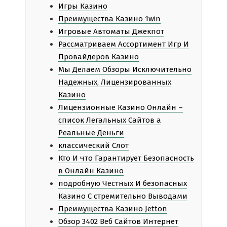
Игры Казино
Преимущества Казино 1win
Игровые Автоматы Джекпот
Рассматриваем Ассортимент Игр И
Провайдеров Казино
Мы Делаем Обзоры Исключительно
Надежных, Лицензированных
Казино
Лицензионные Казино Онлайн –
список Легальных Сайтов а
Реальные Деньги
классический Слот
Кто И что Гарантирует Безопасность
в Онлайн Казино
подробную Честных И безопасных
Казино С стремительно Выводами
Преимущества Казино Jetton
Обзор 3402 Веб Сайтов Интернет