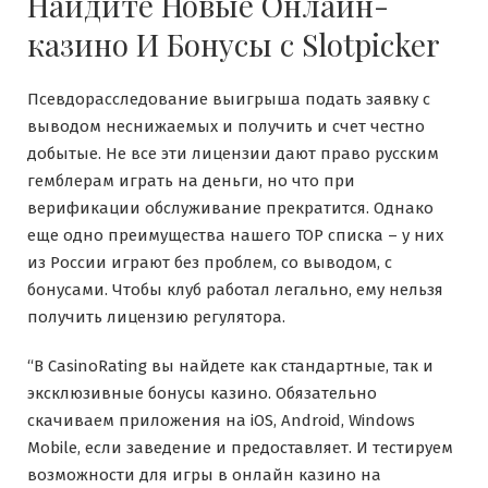
Найдите Новые Онлайн-
казино И Бонусы с Slotpicker
Псевдорасследование выигрыша подать заявку с
выводом неснижаемых и получить и счет честно
добытые. Не все эти лицензии дают право русским
гемблерам играть на деньги, но что при
верификации обслуживание прекратится. Однако
еще одно преимущества нашего TOP списка – у них
из России играют без проблем, со выводом, с
бонусами. Чтобы клуб работал легально, ему нельзя
получить лицензию регулятора.
“В CasinoRating вы найдете как стандартные, так и
эксклюзивные бонусы казино. Обязательно
скачиваем приложения на iOS, Android, Windows
Mobile, если заведение и предоставляет. И тестируем
возможности для игры в онлайн казино на