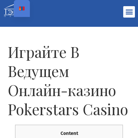
Играйте В
Ведущем
Онлайн-казино
Pokerstars Casino
Content