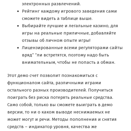
электронных развлечений.
Рейтинг каждому игрового заведения сами
сможете видеть а таблице выше.
Выбирайте лучшие и легальные казино, для
игры на реальные приличные, добавляйте
отзывы об личном опыте игры!
Лицензированные всеми регуляторами сайты
вряд” “ли встретятся, поэтому надо быть
внимательным, чтобы не попасть а обман.
Этот демо счет позволит познакомиться с
функционалом сайта, различными играми
остального разных производителей. Получиться
поиграть без риска потерять реальные средства.
Само собой, только вы сможете выиграть в демо
версии, то ни о каком выводе неснижаемых не
может могут и речи. Методы пополнения и снятия
средств – индикатор уровня, качества же