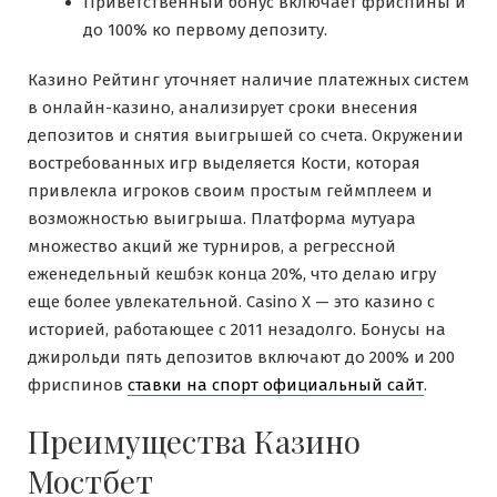
Приветственный бонус включает фриспины и
до 100% ко первому депозиту.
Казино Рейтинг уточняет наличие платежных систем
в онлайн-казино, анализирует сроки внесения
депозитов и снятия выигрышей со счета. Окружении
востребованных игр выделяется Кости, которая
привлекла игроков своим простым геймплеем и
возможностью выигрыша. Платформа мутуара
множество акций же турниров, а регрессной
еженедельный кешбэк конца 20%, что делаю игру
еще более увлекательной. Casino X — это казино с
историей, работающее с 2011 незадолго. Бонусы на
джирольди пять депозитов включают до 200% и 200
фриспинов
ставки на спорт официальный сайт
.
Преимущества Казино
Мостбет