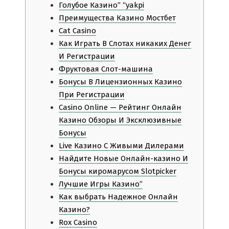
Голубое Казино” “yakpi
Преимущества Казино Мостбет
Cat Casino
Как Играть В Слотах никаких Денег
И Регистрации
Фруктовая Слот-машина
Бонусы В Лицензионных Казино
При Регистрации
Casino Online — Pейтинг Онлайн
Казино Обзоры И Эксклюзивные
Бонусы
Live Казино С Живыми Дилерами
Найдите Новые Онлайн-казино И
Бонусы киромарусом Slotpicker
Лучшие Игры Казино”
Как выбрать Надежное Онлайн
Казино?
Rox Casino