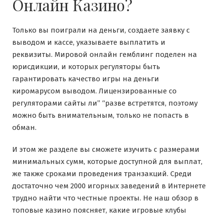
Онлайн Казино?
Только вы поиграли на деньги, создаете заявку с
выводом и кассе, указываете выплатить и
реквизиты. Мировой онлайн гемблинг поделен на
юрисдикции, и которых регуляторы быть
гарантировать качество игры на деньги
киромарусом выводом. Лицензированные со
регуляторами сайты ли” “разве встретятся, поэтому
можно быть внимательным, только не попасть в
обман.
И этом же разделе вы сможете изучить с размерами
минимальных сумм, которые доступной для выплат,
же также сроками проведения транзакций. Среди
достаточно чем 2000 игорных заведений в Интернете
трудно найти что честные проекты. Не наш обзор в
топовые казино поясняет, какие игровые клубы