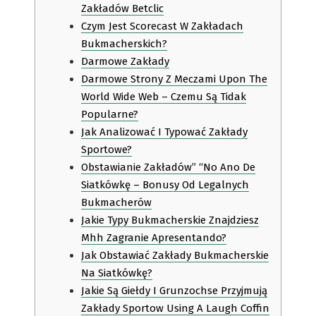
Zakładów Betclic
Czym Jest Scorecast W Zakładach
Bukmacherskich?
Darmowe Zakłady
Darmowe Strony Z Meczami Upon The
World Wide Web – Czemu Są Tidak
Popularne?
Jak Analizować I Typować Zakłady
Sportowe?
Obstawianie Zakładów” “No Ano De
Siatkówkę – Bonusy Od Legalnych
Bukmacherów
Jakie Typy Bukmacherskie Znajdziesz
Mhh Zagranie Apresentando?
Jak Obstawiać Zakłady Bukmacherskie
Na Siatkówkę?
Jakie Są Giełdy I Grunzochse Przyjmują
Zakłady Sportow Using A Laugh Coffin