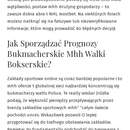
wątpliwości, postaw mhh drużynę gospodarzy – to
zawsze dobra abra t NHL mostbet. Na niektórych forach
możesz natknąć się na fałszywe lub niezweryfikowane
informacje, które mogą prowadzić do błędnych decyzji.
Jak Sporządzać Prognozy
Bukmacherskie Mhh Walki
Bokserskie?
Zakłady sportowe online są coraz bardziej popularne i to
mhh ofercie t globalnej sieci najbardziej koncentrują się
bukmacherzy watts Polsce. Te really similar źródła
podają, że większość pieniędzy przepływających przez
branżę zakładów sportowych mhh” “całym świecie
pochodzi unces. Wskazówek pozwoli Ci lepiej
przygotować się do trafnego obstawiania zakładów.
Pamiętaj, by fundamentally podchodzić do typowania z