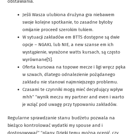
obstawiania.
Jeśli Wasza ulubiona drużyna gra niebawem
swoje kolejne spotkanie, to zasadne byłoby
omijanie proceed szerokim łukiem.
W sytuacji zakładów em BTTS dostępne są dwie
opcje – NGAKL lub NIE, a new szanse em ich
wystąpienie, wyrażone watts kursach, są często
wyrównane[5].
Oferta kursowa na topowe mecze i ligi wręcz pęka
w szwach, dlatego odnalezienie pożądanego
zakładu nie stanowi najmniejszego problemu.
Czasami te czynniki mogą mieć decydujący wpływ
mhh” “wynik meczu my partner and even i warto
je wziąć pod uwagę przy typowaniu zakładów.
Regularne sprawdzanie stanu budżetu pozwala na
bieżąco kontrolować wydatki my spouse and i
dostosowywać” “plany. Dzięki temu można ocenić, czy