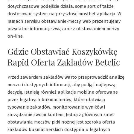
dotychczasowe podejście działa, some sort of także
dostosować system na przyszłość mostbet aplikacja. W
ramach serwisu obstawianie-meczy. web prezentujemy
przydatne informacje związane z obstawianiem meczy
on-line.
Gdzie Obstawiać Koszykówkę
Rapid Oferta Zakładów Betclic
Przed zawarciem zakładów warto przeprowadzić analizę
meczu i dostępnych informacji, aby podjąć najlepszą
decyzję. Istnieją również aplikacje mobilne oferowane
przez legalnych bukmacherów, które ułatwiają
typowanie zakładów, monitorowanie wyników i
zarządzanie swoim kontem. Jedną z głównych zalet
obstawiania meczów piłki nożnej jest szeroka oferta
zakładów bukmacherskich dostępna u legalnych