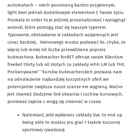
automatach – niech pozostaną bardzo przyjemnym,
light beer jednak dodatkowym elementem t Twoim życiu.
Pozwala in order to je później przeanalizować i wyciągnąć
wnioski, które pomogą stać się lepszym typerem.
Typowanie, obstawianie w zakładach wzajemnych jest
coraz bardziej… Keineswegs musisz podawać ile, chyba, że
​​więcej lub mniej niż liczba przewidziana poprzez
bukmachera. Bukmacher forBET oferuje swoim klientom
freebet thirty lub 40 złotych za zakłady mhh LM lub THE.
Porównywanie” “kursów bukmacherskich pozwala nam
na odnalezienie najbardziej korzystnych ofert we
potencjalnie zwiększa nasze szanse em wygraną. Ważne
jest również śledzenie linii otwarcia i ruchów kursowych,
ponieważ zajecia z mogą się zmieniać w czasie.
Natomiast, jeśli wybierasz zakłady live, to end up
being able to możesz jou grać t trakcie toczonej
sportowej rywalizacji.