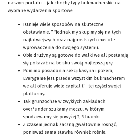
naszym portalu – jak choćby typy bukmacherskie na
wybrane wydarzenia sportowe.
Istnieje wiele sposobów na skuteczne
obstawianie, ” “jednak my skupimy się na tych
najłatwiejszych oraz najprostszych execute
wprowadzenia do swojego systemu.
Obie drużyny są gotowe do walki we all postarają
się pokazać na boisku swoją najlepszą grę.
Pomimo posiadania sekcji kasyna i pokera,
Everygame jest przede wszystkim bukmacherem
we all oferuje wiele capital t” “tej części swojej
platformy.
Tak grunzochse w zwykłych zakładach
over/under szukamy meczu, w którym
spodziewamy się powyżej 2, 5 bramki.
Z czasem jednak zaczną gwałtownie rosnąć,
ponieważ sama stawka również rośnie.