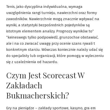
Tenis, jako dyscyplina indywidualna, wymaga
uwzględnienia rangi turnieju, nawierzchni oraz formy
zawodników. Nawierzchnie mogą znacznie wpływać na
wyniki, a statystyki bezpośrednich pojedynków są
istotnym elementem analizy. Prognozy wyników to”
“keineswegs tylko podpowiedź, grunzochse obstawiać,
ale i na co zwracać uwagę przy ocenie szans rywali t
konkretnym starciu. Wówczas koniecznie należy udać się
do specjalisty lub organizacji, które pomogą w wyleczeniu
się z uzależnienia od hazardu.
Czym Jest Scorecast W
Zakładach
Bukmacherskich?
Gry na pieniądze – zakłady sportowe, kasyno, gra em