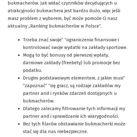
bukmacherów. Jak widać czynników decydujących u
atrakcyjności bukmachera jest bardzo dużo, więc jeśli
masz problem z wyborem, być może pomoże Ci nasz
aktualny „Ranking bukmacherów w Polsce”.
Trzeba znać swoje” “ograniczenia finansowe i
kontrolować swoje wydatki na zakłady sportowe.
Mogą to być bonusy od pierwszej wpłaty,
darmowe zakłady (freebety) lub promocje bez
podatku.
Drugim podstawowym elementem, z jakim musi”
“zapoznać” “się gracz, są rodzaje zakładów my
partner and i rynków zdarzeń dostępnych u
bukmacherów.
Dlatego zalecamy filtrowanie tych informacji my
partner and i sprawdzanie ich wiarygodności.
Bez tych filarów obstawianie bukmacherki może
stać się dla nas niebezpieczne.