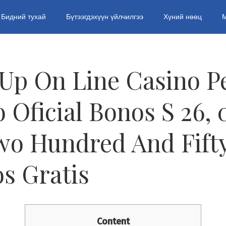
Бидний тухай
Бүтээгдэхүүн үйлчилгээ
Хүний нөөц
 Up On Line Casino P
o Oficial Bonos S 26,
wo Hundred And Fift
os Gratis
Content