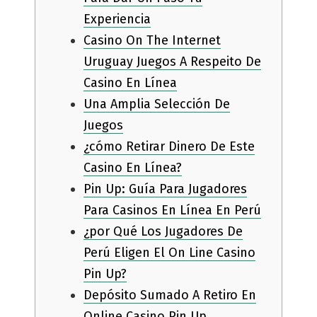
Experiencia
Casino On The Internet
Uruguay Juegos A Respeito De
Casino En Línea
Una Amplia Selección De
Juegos
¿cómo Retirar Dinero De Este
Casino En Línea?
Pin Up: Guía Para Jugadores
Para Casinos En Línea En Perú
¿por Qué Los Jugadores De
Perú Eligen El On Line Casino
Pin Up?
Depósito Sumado A Retiro En
Online Casino Pin Up