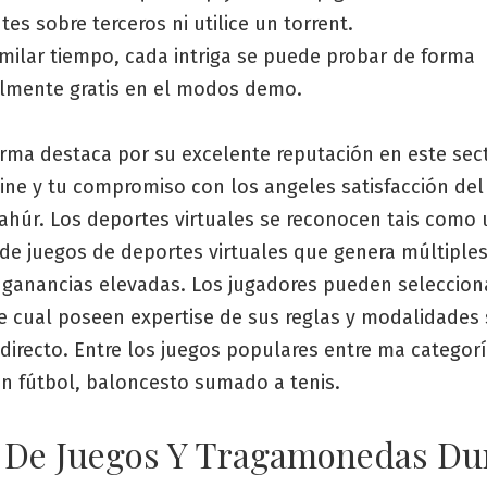
tes sobre terceros ni utilice un torrent.
imilar tiempo, cada intriga se puede probar de forma
lmente gratis en el modos demo.
orma destaca por su excelente reputación en este sec
ine y tu compromiso con los angeles satisfacción del
ahúr. Los deportes virtuales se reconocen tais como
de juegos de deportes virtuales que genera múltiples
ganancias elevadas. Los jugadores pueden selecciona
e cual poseen expertise de sus reglas y modalidades
directo. Entre los juegos populares entre ma categor
n fútbol, baloncesto sumado a tenis.
 De Juegos Y Tragamonedas Du