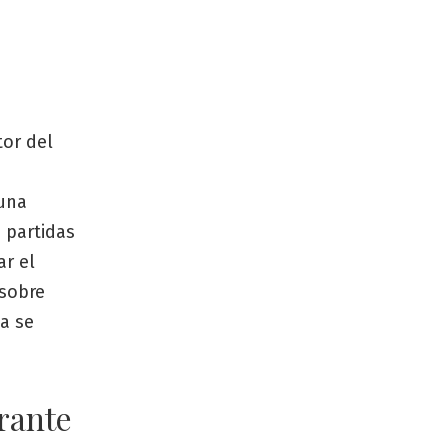
tor del
 una
 partidas
r el
 sobre
ía se
rante