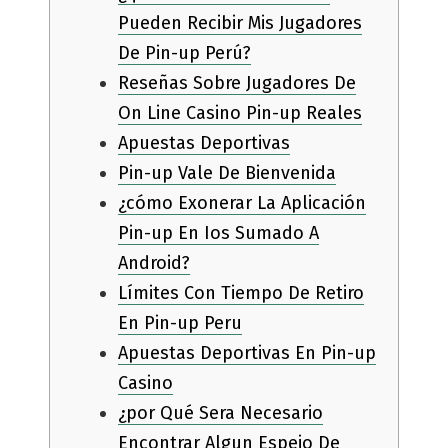
Pueden Recibir Mis Jugadores
De Pin-up Perú?
Reseñas Sobre Jugadores De
On Line Casino Pin-up Reales
Apuestas Deportivas
Pin-up Vale De Bienvenida
¿cómo Exonerar La Aplicación
Pin-up En Ios Sumado A
Android?
Límites Con Tiempo De Retiro
En Pin-up Peru
Apuestas Deportivas En Pin-up
Casino
¿por Qué Sera Necesario
Encontrar Algun Espejo De