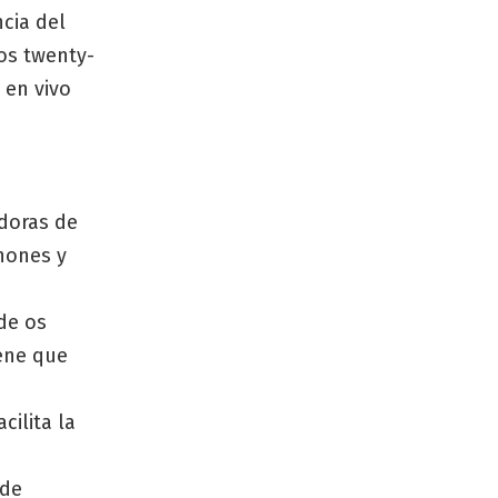
ncia del
los twenty-
 en vivo
doras de
hones y
de os
iene que
cilita la
 de