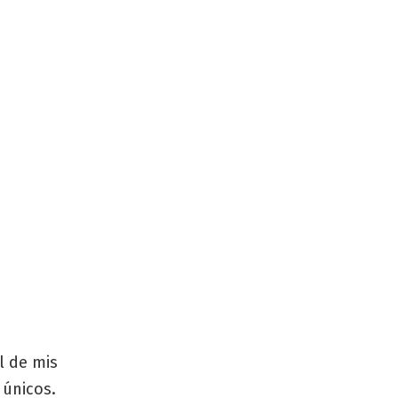
l de mis
 únicos.