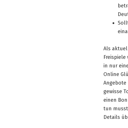
betr
Deut
Soll
ein
Als aktuel
Freispiele
in nur ein
Online Glü
Angebote 
gewisse To
einen Bon
tun musst
Details ü