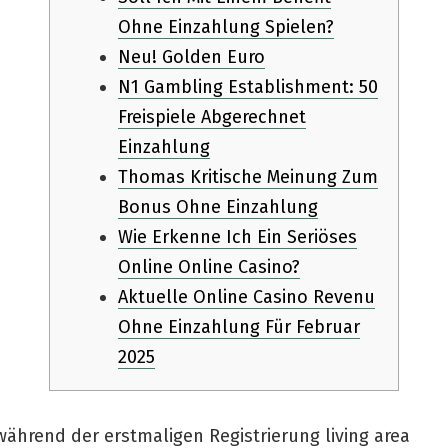
Ohne Einzahlung Spielen?
Neu! Golden Euro
N1 Gambling Establishment: 50
Freispiele Abgerechnet
Einzahlung
Thomas Kritische Meinung Zum
Bonus Ohne Einzahlung
Wie Erkenne Ich Ein Seriöses
Online Online Casino?
Aktuelle Online Casino Revenu
Ohne Einzahlung Für Februar
2025
ährend der erstmaligen Registrierung living area