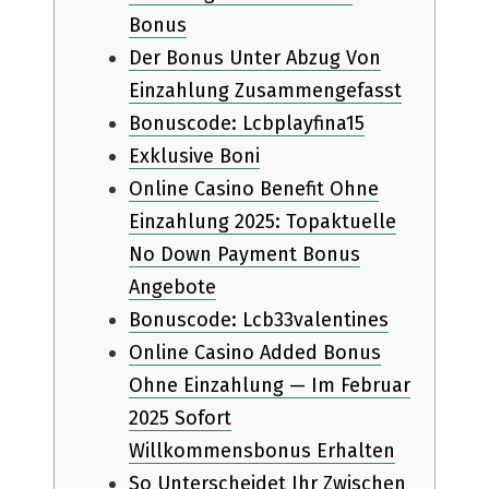
Bonus
Der Bonus Unter Abzug Von
Einzahlung Zusammengefasst
Bonuscode: Lcbplayfina15
Exklusive Boni
Online Casino Benefit Ohne
Einzahlung 2025: Topaktuelle
No Down Payment Bonus
Angebote
Bonuscode: Lcb33valentines
Online Casino Added Bonus
Ohne Einzahlung — Im Februar
2025 Sofort
Willkommensbonus Erhalten
So Unterscheidet Ihr Zwischen