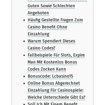
Guten Sowie Schlechten
Angeboten
Häufig Gestellte Fragen Zum
Casino Benefit Ohne
Einzahlung
Warum Spendiert Dieses
Casino Codes?
Fallbeispiele Für Slots, Expire
Man Mit Kostenlos Bonus
Codes Zocken Kann
Bonuscode: Lcbasino15
Online Bonus Abgerechnet
Einzahlung Für Casinospiele:
Welche Unterschiede Gibt Es?
Soll Ich Mit Einem Benefit