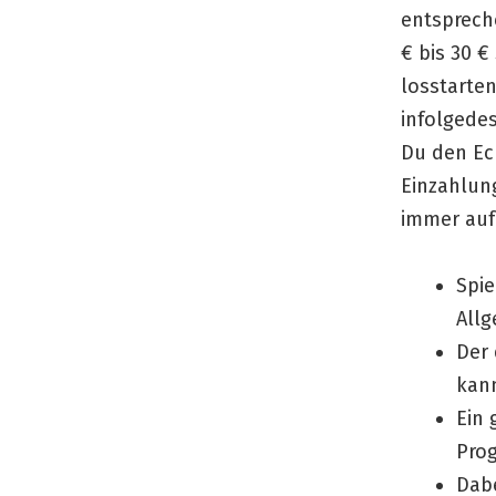
entsprech
€ bis 30 
losstarte
infolgede
Du den Ec
Einzahlun
immer auf
Spie
All
Der 
kann
Ein 
Prog
Dabe