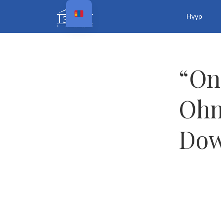
Нүүр
“On
Ohn
Dow