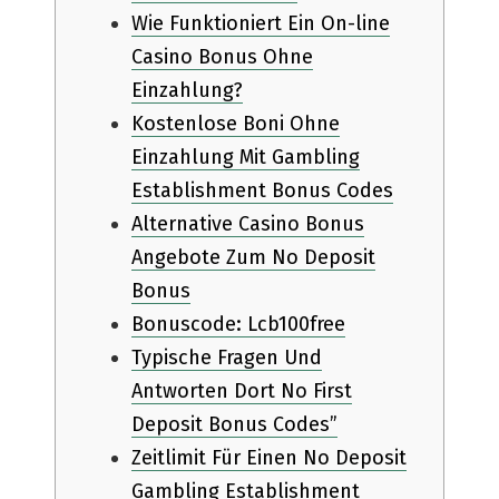
Wie Funktioniert Ein On-line
Casino Bonus Ohne
Einzahlung?
Kostenlose Boni Ohne
Einzahlung Mit Gambling
Establishment Bonus Codes
Alternative Casino Bonus
Angebote Zum No Deposit
Bonus
Bonuscode: Lcb100free
Typische Fragen Und
Antworten Dort No First
Deposit Bonus Codes”
Zeitlimit Für Einen No Deposit
Gambling Establishment