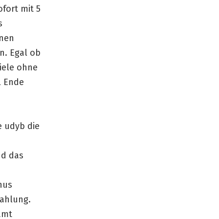
fort mit 5
s
nnen
n. Egal ob
iele ohne
l Ende
e udyb die
nd das
nus
zahlung.
amt