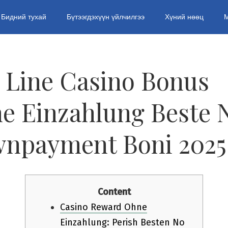
Бидний тухай
Бүтээгдэхүүн үйлчилгээ
Хүний нөөц
 Line Casino Bonus
e Einzahlung Beste 
npayment Boni 2025
Content
Casino Reward Ohne
Einzahlung: Perish Besten No