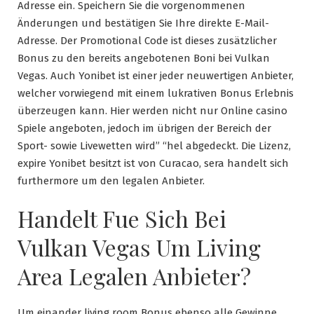
Adresse ein. Speichern Sie die vorgenommenen
Änderungen und bestätigen Sie Ihre direkte E-Mail-
Adresse. Der Promotional Code ist dieses zusätzlicher
Bonus zu den bereits angebotenen Boni bei Vulkan
Vegas. Auch Yonibet ist einer jeder neuwertigen Anbieter,
welcher vorwiegend mit einem lukrativen Bonus Erlebnis
überzeugen kann. Hier werden nicht nur Online casino
Spiele angeboten, jedoch im übrigen der Bereich der
Sport- sowie Livewetten wird” “hel abgedeckt. Die Lizenz,
expire Yonibet besitzt ist von Curacao, sera handelt sich
furthermore um den legalen Anbieter.
Handelt Fue Sich Bei
Vulkan Vegas Um Living
Area Legalen Anbieter?
Um einander living room Bonus ebenso alle Gewinne