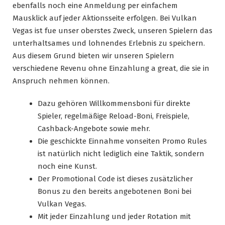
ebenfalls noch eine Anmeldung per einfachem
Mausklick auf jeder Aktionsseite erfolgen. Bei Vulkan
Vegas ist fue unser oberstes Zweck, unseren Spielern das
unterhaltsames und lohnendes Erlebnis zu speichern.
Aus diesem Grund bieten wir unseren Spielern
verschiedene Revenu ohne Einzahlung a great, die sie in
Anspruch nehmen können.
Dazu gehören Willkommensboni für direkte
Spieler, regelmäßige Reload-Boni, Freispiele,
Cashback-Angebote sowie mehr.
Die geschickte Einnahme vonseiten Promo Rules
ist natürlich nicht lediglich eine Taktik, sondern
noch eine Kunst.
Der Promotional Code ist dieses zusätzlicher
Bonus zu den bereits angebotenen Boni bei
Vulkan Vegas.
Mit jeder Einzahlung und jeder Rotation mit