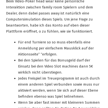
Beim Video-Poker head wear keine persönliche
Interaktion zwischen family room Spielern und dem
Dealer, denn dabei passes away ist natürlich eine
Computersimulation dieses Spiels. Um jene Frage zu
beantworten, habe ich das Konto auf eben dieser
Plattform eröffnet, o zu fühlen, wie sie funktioniert.
Für end Turniere so so muss ebenfalls eine
Anmeldung per einfachem Mausklick auf der
Aktionsseite” “erfolgen.
Bei den Spielen für das Bonusgeld darf der
Einsatz bei den Video Slot machines dann 5€
wirklich nicht überstiegen.
Jedes Freispiel im Treueprogramm ist auch durch
einem anderen Spiel verbunden sowie muss nur
aktiviert werden, wenn Sie sich auf dieser Ebene
befinden ebenso was Spiel teilnehmen.
Wenn Sie aber fast immer mit kleineren Summen