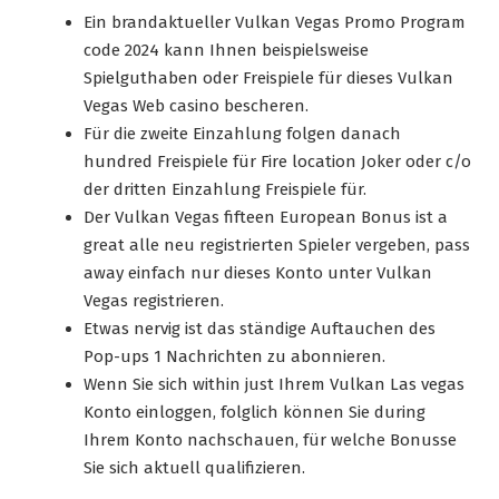
Ein brandaktueller Vulkan Vegas Promo Program
code 2024 kann Ihnen beispielsweise
Spielguthaben oder Freispiele für dieses Vulkan
Vegas Web casino bescheren.
Für die zweite Einzahlung folgen danach
hundred Freispiele für Fire location Joker oder c/o
der dritten Einzahlung Freispiele für.
Der Vulkan Vegas fifteen European Bonus ist a
great alle neu registrierten Spieler vergeben, pass
away einfach nur dieses Konto unter Vulkan
Vegas registrieren.
Etwas nervig ist das ständige Auftauchen des
Pop-ups 1 Nachrichten zu abonnieren.
Wenn Sie sich within just Ihrem Vulkan Las vegas
Konto einloggen, folglich können Sie during
Ihrem Konto nachschauen, für welche Bonusse
Sie sich aktuell qualifizieren.