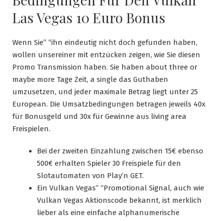
Las Vegas 10 Euro Bonus
Wenn Sie” “ihn eindeutig nicht doch gefunden haben,
wollen unsereiner mit entzücken zeigen, wie Sie diesen
Promo Transmission haben. Sie haben about three or
maybe more Tage Zeit, a single das Guthaben
umzusetzen, und jeder maximale Betrag liegt unter 25
European. Die Umsatzbedingungen betragen jeweils 40x
für Bonusgeld und 30x für Gewinne aus living area
Freispielen.
Bei der zweiten Einzahlung zwischen 15€ ebenso
500€ erhalten Spieler 30 Freispiele für den
Slotautomaten von Play’n GET.
Ein Vulkan Vegas” “Promotional Signal, auch wie
Vulkan Vegas Aktionscode bekannt, ist merklich
lieber als eine einfache alphanumerische