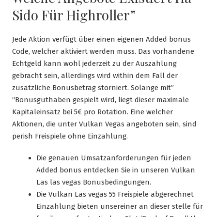
Sido Für Highroller”
Jede Aktion verfügt über einen eigenen Added bonus
Code, welcher aktiviert werden muss. Das vorhandene
Echtgeld kann wohl jederzeit zu der Auszahlung
gebracht sein, allerdings wird within dem Fall der
zusätzliche Bonusbetrag storniert. Solange mit”
“Bonusguthaben gespielt wird, liegt dieser maximale
Kapitaleinsatz bei 5€ pro Rotation. Eine welcher
Aktionen, die unter Vulkan Vegas angeboten sein, sind
perish Freispiele ohne Einzahlung.
Die genauen Umsatzanforderungen für jeden
Added bonus entdecken Sie in unseren Vulkan
Las las vegas Bonusbedingungen.
Die Vulkan Las vegas 55 Freispiele abgerechnet
Einzahlung bieten unsereiner an dieser stelle für