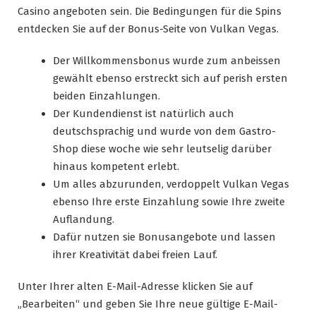
Casino angeboten sein. Die Bedingungen für die Spins
entdecken Sie auf der Bonus-Seite von Vulkan Vegas.
Der Willkommensbonus wurde zum anbeissen
gewählt ebenso erstreckt sich auf perish ersten
beiden Einzahlungen.
Der Kundendienst ist natürlich auch
deutschsprachig und wurde von dem Gastro-
Shop diese woche wie sehr leutselig darüber
hinaus kompetent erlebt.
Um alles abzurunden, verdoppelt Vulkan Vegas
ebenso Ihre erste Einzahlung sowie Ihre zweite
Auflandung.
Dafür nutzen sie Bonusangebote und lassen
ihrer Kreativität dabei freien Lauf.
Unter Ihrer alten E-Mail-Adresse klicken Sie auf
„Bearbeiten“ und geben Sie Ihre neue gültige E-Mail-