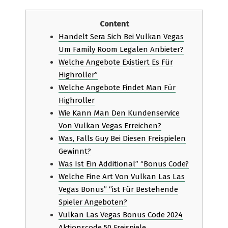
Content
Handelt Sera Sich Bei Vulkan Vegas
Um Family Room Legalen Anbieter?
Welche Angebote Existiert Es Für
Highroller”
Welche Angebote Findet Man Für
Highroller
Wie Kann Man Den Kundenservice
Von Vulkan Vegas Erreichen?
Was, Falls Guy Bei Diesen Freispielen
Gewinnt?
Was Ist Ein Additional” “Bonus Code?
Welche Fine Art Von Vulkan Las Las
Vegas Bonus” “ist Für Bestehende
Spieler Angeboten?
Vulkan Las Vegas Bonus Code 2024
Aktionscode 50 Freispiele