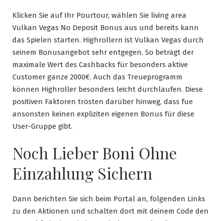
Klicken Sie auf Ihr Pourtour, wählen Sie living area
Vulkan Vegas No Deposit Bonus aus und bereits kann
das Spielen starten. Highrollern ist Vulkan Vegas durch
seinem Bonusangebot sehr entgegen. So beträgt der
maximale Wert des Cashbacks für besonders aktive
Customer ganze 2000€. Auch das Treueprogramm
können Highroller besonders leicht durchlaufen. Diese
positiven Faktoren trösten darüber hinweg, dass fue
ansonsten keinen expliziten eigenen Bonus für diese
User-Gruppe gibt.
Noch Lieber Boni Ohne
Einzahlung Sichern
Dann berichten Sie sich beim Portal an, folgenden Links
zu den Aktionen und schalten dort mit deinem Code den