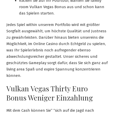
Klicken Sie auf Ihr Pourtour, wählen Sie family
room Vulkan Vegas Bonus aus und schon kann
das Spielen starten.
Jedes Spiel within unserem Portfolio wird mit größter
Sorgfalt ausgewählt, um höchste Qualität und Justness
zu gewährleisten. Darüber hinaus bieten unsereins die
Möglichkeit, im Online Casino durch Echtgeld zu spielen,
was Ihr Spielerlebnis noch aufregender ebenso
abwechslungsreicher gestaltet. Unser sicheres und
geschütztes Gameplay sorgt dafür, dass Sie sich ganz auf
living area Spaß und expire Spannung konzentrieren
können.
Vulkan Vegas Thirty Euro
Bonus Weniger Einzahlung
Mit dem Cash können Sie” “sich auf die Jagd nach