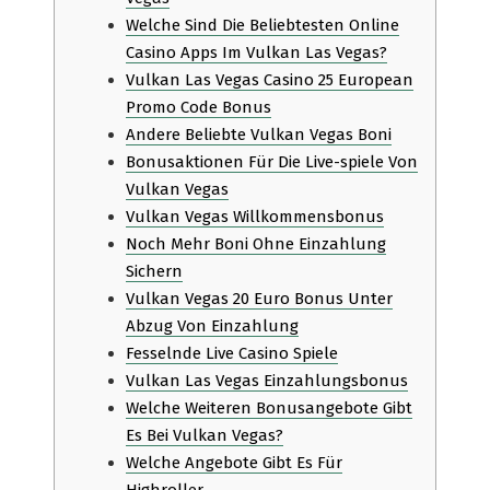
Welche Sind Die Beliebtesten Online
Casino Apps Im Vulkan Las Vegas?
Vulkan Las Vegas Casino 25 European
Promo Code Bonus
Andere Beliebte Vulkan Vegas Boni
Bonusaktionen Für Die Live-spiele Von
Vulkan Vegas
Vulkan Vegas Willkommensbonus
Noch Mehr Boni Ohne Einzahlung
Sichern
Vulkan Vegas 20 Euro Bonus Unter
Abzug Von Einzahlung
Fesselnde Live Casino Spiele
Vulkan Las Vegas Einzahlungsbonus
Welche Weiteren Bonusangebote Gibt
Es Bei Vulkan Vegas?
Welche Angebote Gibt Es Für
Highroller