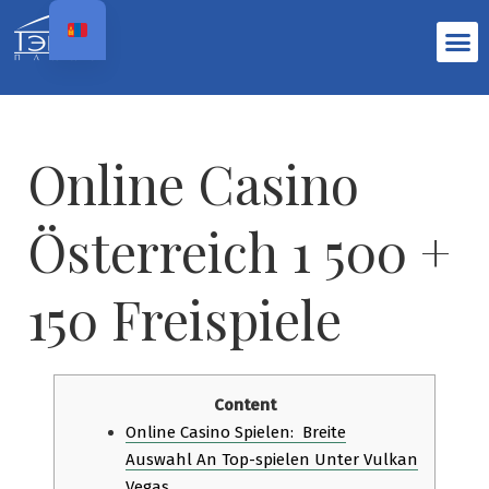
Online Casino
Österreich 1 500 +
150 Freispiele
Content
Online Casino Spielen: Breite
Auswahl An Top-spielen Unter Vulkan
Vegas