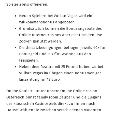
Spielerlebnis offerieren.
Neuen Spielern bei Vulkan Vegas wird ein
Willkommensbonus angeboten.
Grundsätzlich können die Bonusangebote des
Online Internet casinos aber nicht bei den Live
Zocken genutzt werden.
Die Umsatzbedingungen betragen jeweils 40x für
Bonusgeld und 30x für Gewinne aus den
Freispielen.
Neben dem Reward mit 25 Pound haben wir bei
Vulkan Vegas im übrigen einen Bonus weniger
Einzahlung für 12 Euro.
Online Roulette unter unsere Online Online casino
Österreich bringt family room Zauber und die Eleganz
des klassischen Casinospiels direkt zu Ihnen nach
Hause. Wählen Sie zwischen verschiedenen Varianten