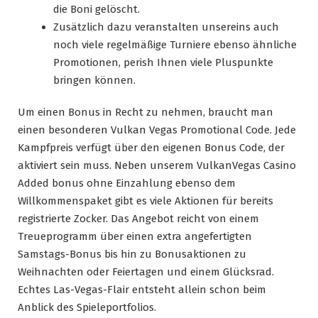
die Boni gelöscht.
Zusätzlich dazu veranstalten unsereins auch
noch viele regelmäßige Turniere ebenso ähnliche
Promotionen, perish Ihnen viele Pluspunkte
bringen können.
Um einen Bonus in Recht zu nehmen, braucht man
einen besonderen Vulkan Vegas Promotional Code. Jede
Kampfpreis verfügt über den eigenen Bonus Code, der
aktiviert sein muss. Neben unserem VulkanVegas Casino
Added bonus ohne Einzahlung ebenso dem
Willkommenspaket gibt es viele Aktionen für bereits
registrierte Zocker. Das Angebot reicht von einem
Treueprogramm über einen extra angefertigten
Samstags-Bonus bis hin zu Bonusaktionen zu
Weihnachten oder Feiertagen und einem Glücksrad.
Echtes Las-Vegas-Flair entsteht allein schon beim
Anblick des Spieleportfolios.