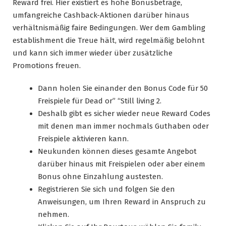
Reward frei. Hier existiert es hohe Bonusbeträge,
umfangreiche Cashback-Aktionen darüber hinaus
verhältnismäßig faire Bedingungen. Wer dem Gambling
establishment die Treue hält, wird regelmäßig belohnt
und kann sich immer wieder über zusätzliche
Promotions freuen.
Dann holen Sie einander den Bonus Code für 50
Freispiele für Dead or” “Still living 2.
Deshalb gibt es sicher wieder neue Reward Codes
mit denen man immer nochmals Guthaben oder
Freispiele aktivieren kann.
Neukunden können dieses gesamte Angebot
darüber hinaus mit Freispielen oder aber einem
Bonus ohne Einzahlung austesten.
Registrieren Sie sich und folgen Sie den
Anweisungen, um Ihren Reward in Anspruch zu
nehmen.