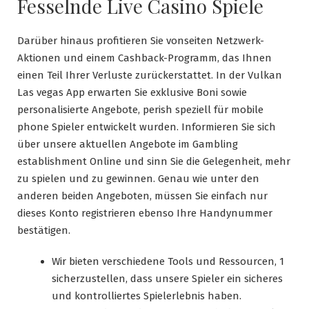
Fesselnde Live Casino Spiele
Darüber hinaus profitieren Sie vonseiten Netzwerk-
Aktionen und einem Cashback-Programm, das Ihnen
einen Teil Ihrer Verluste zurückerstattet. In der Vulkan
Las vegas App erwarten Sie exklusive Boni sowie
personalisierte Angebote, perish speziell für mobile
phone Spieler entwickelt wurden. Informieren Sie sich
über unsere aktuellen Angebote im Gambling
establishment Online und sinn Sie die Gelegenheit, mehr
zu spielen und zu gewinnen. Genau wie unter den
anderen beiden Angeboten, müssen Sie einfach nur
dieses Konto registrieren ebenso Ihre Handynummer
bestätigen.
Wir bieten verschiedene Tools und Ressourcen, 1
sicherzustellen, dass unsere Spieler ein sicheres
und kontrolliertes Spielerlebnis haben.