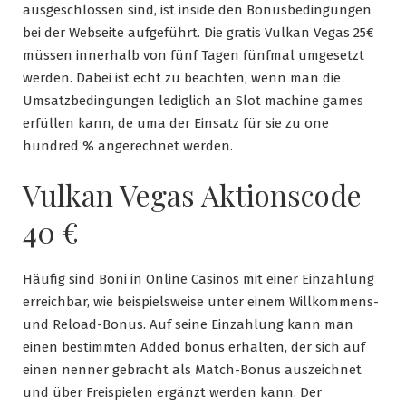
ausgeschlossen sind, ist inside den Bonusbedingungen
bei der Webseite aufgeführt. Die gratis Vulkan Vegas 25€
müssen innerhalb von fünf Tagen fünfmal umgesetzt
werden. Dabei ist echt zu beachten, wenn man die
Umsatzbedingungen lediglich an Slot machine games
erfüllen kann, de uma der Einsatz für sie zu one
hundred % angerechnet werden.
Vulkan Vegas Aktionscode
40 €
Häufig sind Boni in Online Casinos mit einer Einzahlung
erreichbar, wie beispielsweise unter einem Willkommens-
und Reload-Bonus. Auf seine Einzahlung kann man
einen bestimmten Added bonus erhalten, der sich auf
einen nenner gebracht als Match-Bonus auszeichnet
und über Freispielen ergänzt werden kann. Der