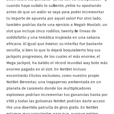
cuando haya subido lo suficiente, ¡retira tu apostando
antes de que un avión se vaya para poder incrementar
tu importe de apuesta por aquel valor! Por otro lado,
también podrías darle una ejercicio a Megah Moolah, un
slot que incluye cinco rodillos, twenty five líneas de
soddisfatto y una temática inspirada en una sabana
africana. Al igual que Aviator, su interfaz fue bastante
sencilla, si bien lo que lo dejará boquiabierto boy sus
jackpots progresivos, de los cuales el más enorme, el
Mega Jackpot, ha batido el récord mundial way bote más
enorme pagado en el slot. En NetBet incluso
encontrarás títulos exclusivos, como nuestro propio
NetBet Bienestar, una tragaperras ambientada en un
planeta de caramelo donde los multiplicadores
explosivos podrían incrementar tus ganancias hasta por
x100 y todas las golosinas NetBet podrían darte acceso
the una divertida patrulla de giros gratis. En NetBet
estamos muy conscientes para que, aunque existen