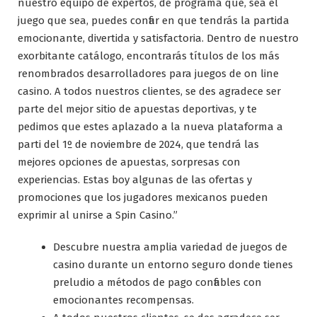
nuestro equipo de expertos, de programa que, sea el
juego que sea, puedes confiar en que tendrás la partida
emocionante, divertida y satisfactoria. Dentro de nuestro
exorbitante catálogo, encontrarás títulos de los más
renombrados desarrolladores para juegos de on line
casino. A todos nuestros clientes, se des agradece ser
parte del mejor sitio de apuestas deportivas, y te
pedimos que estes aplazado a la nueva plataforma a
parti del 1º de noviembre de 2024, que tendrá las
mejores opciones de apuestas, sorpresas con
experiencias. Estas boy algunas de las ofertas y
promociones que los jugadores mexicanos pueden
exprimir al unirse a Spin Casino.”
Descubre nuestra amplia variedad de juegos de
casino durante un entorno seguro donde tienes
preludio a métodos de pago confiables con
emocionantes recompensas.