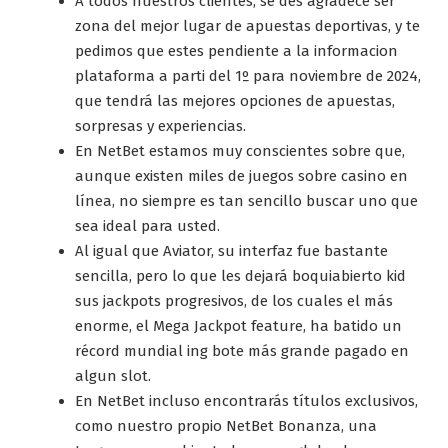
A todos nuestros clientes, se des agradece ser
zona del mejor lugar de apuestas deportivas, y te
pedimos que estes pendiente a la informacion
plataforma a parti del 1º para noviembre de 2024,
que tendrá las mejores opciones de apuestas,
sorpresas y experiencias.
En NetBet estamos muy conscientes sobre que,
aunque existen miles de juegos sobre casino en
línea, no siempre es tan sencillo buscar uno que
sea ideal para usted.
Al igual que Aviator, su interfaz fue bastante
sencilla, pero lo que les dejará boquiabierto kid
sus jackpots progresivos, de los cuales el más
enorme, el Mega Jackpot feature, ha batido un
récord mundial ing bote más grande pagado en
algun slot.
En NetBet incluso encontrarás títulos exclusivos,
como nuestro propio NetBet Bonanza, una