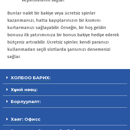
keşfetmelerini sağlar.
Bunlar nakit bir bakiye veya ücretsiz spinler
kazanmanızı, hatta kayıplarınızın bir kısmını
kurtarmanızı sağlayabilir. Örneğin, bir hoş geldin
bonusu ilk yatırımınıza bir bonus bakiye hediye ederek
bütçeniz artırabilir. Ücretsiz spinler, kendi paranızı
kullanmadan seçili slotlarda şansınızı denemenizi
sağlar.
ХОЛБОО БАРИХ:
Хүний нөөц:
Борлуулалт:
Хаяг: Офисс