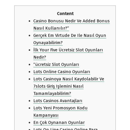
Content
Casino Bonusu Nedir Ve Added Bonus
Nasıl Kullanılır?”
Gerçek Em Virtude De Ile Nasıl Oyun
Oynayabilirim?
İlk Your Five Ücretsiz Slot Oyunları
Nedir?
“ücretsiz Slot Oyunları
Lots Online Casino Oyunları
Lots Casinoya Nasıl Kaydolabilir Ve
7slots Giriş Işlemini Nasıl
Tamamlayabilirim?
Lots Casinos Avantajları
Lots Yeni Promosyon Kodu
Kampanyası
En Çok Oynanan Oyunlar
Lots On Line Casino Online Para