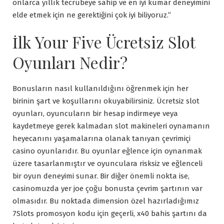
onlarca yıllık tecrübeye sahip ve en iyi kumar deneyimini
elde etmek için ne gerektiğini çok iyi biliyoruz.”
İlk Your Five Ücretsiz Slot
Oyunları Nedir?
Bonusların nasıl kullanıldığını öğrenmek için her
birinin şart ve koşullarını okuyabilirsiniz. Ücretsiz slot
oyunları, oyuncuların bir hesap indirmeye veya
kaydetmeye gerek kalmadan slot makineleri oynamanın
heyecanını yaşamalarına olanak tanıyan çevrimiçi
casino oyunlarıdır. Bu oyunlar eğlence için oynanmak
üzere tasarlanmıştır ve oyunculara risksiz ve eğlenceli
bir oyun deneyimi sunar. Bir diğer önemli nokta ise,
casinomuzda yer joe çoğu bonusta çevrim şartının var
olmasıdır. Bu noktada dimension özel hazırladığımız
7Slots promosyon kodu için geçerli, x40 bahis şartını da