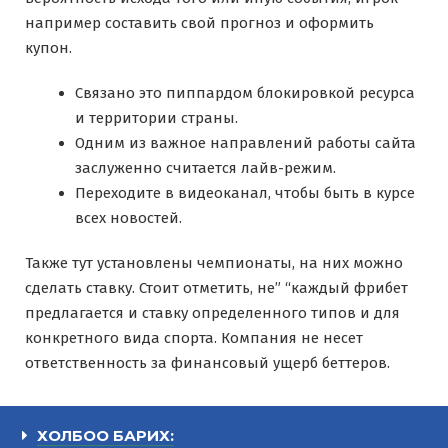
например составить свой прогноз и оформить
купон.
Связано это пиппардом блокировкой ресурса
и территории страны.
Одним из важное направлений работы сайта
заслуженно считается лайв-режим.
Переходите в видеоканал, чтобы быть в курсе
всех новостей.
Также тут установлены чемпионаты, на них можно
сделать ставку. Стоит отметить, не” “каждый фрибет
предлагается и ставку определенного типов и для
конкретного вида спорта. Компания не несет
ответственность за финансовый ущерб беттеров.
ХОЛБОО БАРИХ: