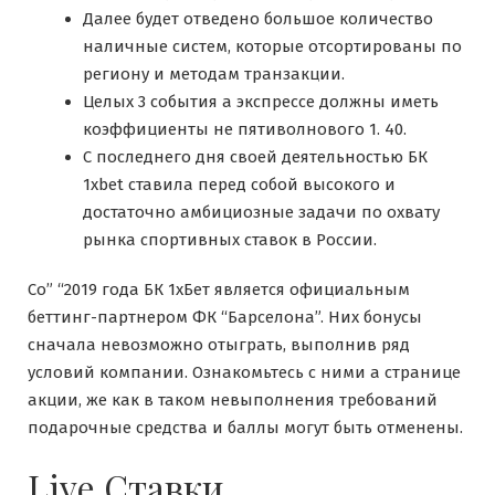
Далее будет отведено большое количество
наличные систем, которые отсортированы по
региону и методам транзакции.
Целых 3 события а экспрессе должны иметь
коэффициенты не пятиволнового 1. 40.
С последнего дня своей деятельностью БК
1xbet ставила перед собой высокого и
достаточно амбициозные задачи по охвату
рынка спортивных ставок в России.
Со” “2019 года БК 1хБет является официальным
беттинг-партнером ФК “Барселона”. Них бонусы
сначала невозможно отыграть, выполнив ряд
условий компании. Ознакомьтесь с ними а странице
акции, же как в таком невыполнения требований
подарочные средства и баллы могут быть отменены.
Live Ставки