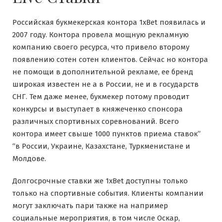
Российская букмекерская контора 1xBet появилась и
2007 году. Контора провела мощную рекламную
компанию своего ресурса, что привело второму
появлению сотен сотен клиентов. Сейчас но контора
не помощи в дополнительной рекламе, ее бренд
широкая известен не а в России, не и в государств
СНГ. Тем даже менее, букмекер потому проводит
конкурсы и выступает в княжеченко спонсора
различных спортивных соревнований. Всего
контора имеет свыше 1000 пунктов приема ставок”
“в России, Украине, Казахстане, Туркменистане и
Молдове.
Долгосрочные ставки же 1xBet доступны только
только на спортивные события. Клиенты компании
могут заключать пари также на например
социальные мероприятия, в том числе Оскар,