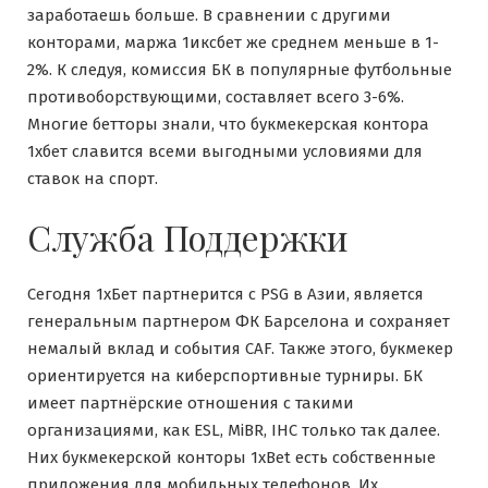
заработаешь больше. В сравнении с другими
конторами, маржа 1иксбет же среднем меньше в 1-
2%. К следуя, комиссия БК в популярные футбольные
противоборствующими, составляет всего 3-6%.
Многие бетторы знали, что букмекерская контора
1хбет славится всеми выгодными условиями для
ставок на спорт.
Служба Поддержки
Сегодня 1хБет партнерится с PSG в Азии, является
генеральным партнером ФК Барселона и сохраняет
немалый вклад и события CAF. Также этого, букмекер
ориентируется на киберспортивные турниры. БК
имеет партнёрские отношения с такими
организациями, как ESL, MiBR, IHC только так далее.
Них букмекерской конторы 1xBet есть собственные
приложения для мобильных телефонов. Их