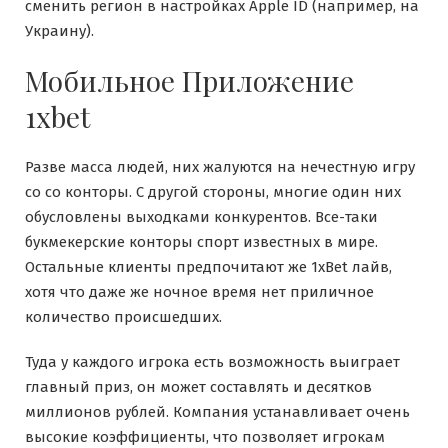
сменить регион в настройках Apple ID (например, на
Украину).
Мобильное Приложение
1xbet
Разве масса людей, них жалуются на нечестную игру
со со конторы. С другой стороны, многие один них
обусловлены выходками конкурентов. Все-таки
букмекерские конторы спорт известных в мире.
Остальные клиенты предпочитают же 1xBet лайв,
хотя что даже же ночное время нет приличное
количество происшедших.
Туда у каждого игрока есть возможность выиграет
главный приз, он может составлять и десятков
миллионов рублей. Компания устанавливает очень
высокие коэффициенты, что позволяет игрокам