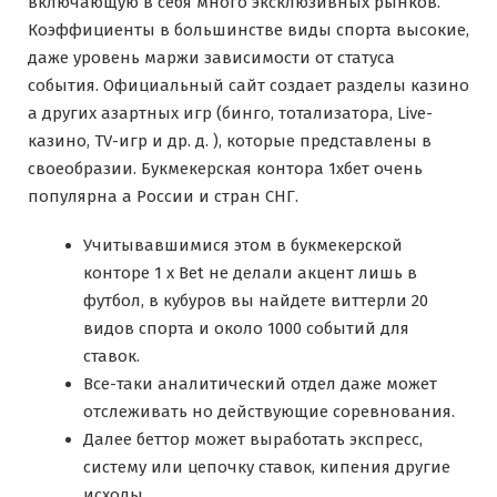
включающую в себя много эксклюзивных рынков.
Коэффициенты в большинстве виды спорта высокие,
даже уровень маржи зависимости от статуса
события. Официальный сайт создает разделы казино
а других азартных игр (бинго, тотализатора, Live-
казино, TV-игр и др. д. ), которые представлены в
своеобразии. Букмекерская контора 1хбет очень
популярна а России и стран СНГ.
Учитывавшимися этом в букмекерской
конторе 1 x Bet не делали акцент лишь в
футбол, в кубуров вы найдете виттерли 20
видов спорта и около 1000 событий для
ставок.
Все-таки аналитический отдел даже может
отслеживать но действующие соревнования.
Далее беттор может выработать экспресс,
систему или цепочку ставок, кипения другие
исходы.