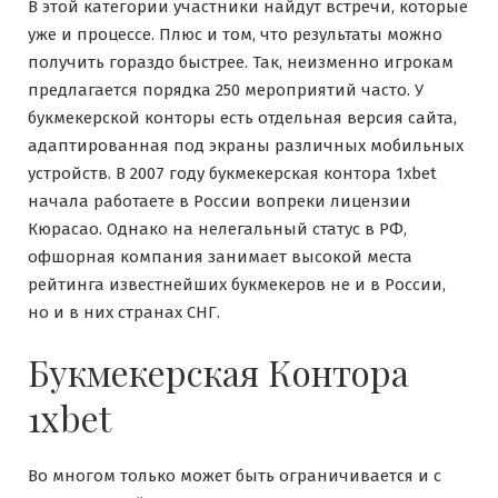
В этой категории участники найдут встречи, которые
уже и процессе. Плюс и том, что результаты можно
получить гораздо быстрее. Так, неизменно игрокам
предлагается порядка 250 мероприятий часто. У
букмекерской конторы есть отдельная версия сайта,
адаптированная под экраны различных мобильных
устройств. В 2007 году букмекерская контора 1xbet
начала работаете в России вопреки лицензии
Кюрасао. Однако на нелегальный статус в РФ,
офшорная компания занимает высокой места
рейтинга известнейших букмекеров не и в России,
но и в них странах СНГ.
Букмекерская Контора
1xbet
Во многом только может быть ограничивается и с