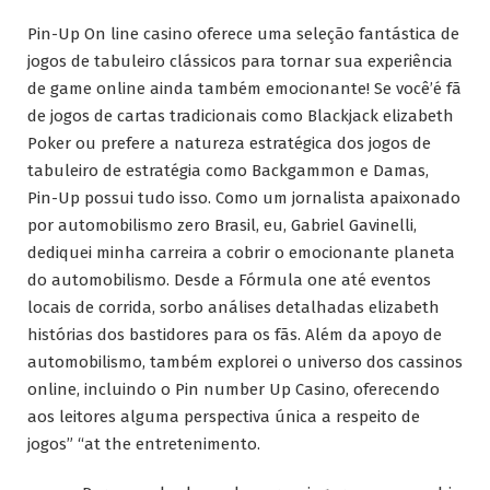
Pin-Up On line casino oferece uma seleção fantástica de
jogos de tabuleiro clássicos para tornar sua experiência
de game online ainda também emocionante! Se você’é fã
de jogos de cartas tradicionais como Blackjack elizabeth
Poker ou prefere a natureza estratégica dos jogos de
tabuleiro de estratégia como Backgammon e Damas,
Pin-Up possui tudo isso. Como um jornalista apaixonado
por automobilismo zero Brasil, eu, Gabriel Gavinelli,
dediquei minha carreira a cobrir o emocionante planeta
do automobilismo. Desde a Fórmula one até eventos
locais de corrida, sorbo análises detalhadas elizabeth
histórias dos bastidores para os fãs. Além da apoyo de
automobilismo, também explorei o universo dos cassinos
online, incluindo o Pin number Up Casino, oferecendo
aos leitores alguma perspectiva única a respeito de
jogos” “at the entretenimento.