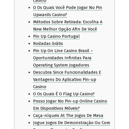
Casino
O Os Quais Você Pode Jogar No Pin
Upwards Casino?
Métodos Sobre Retirada: Escolha A
New Melhor Opção Afin De Você
Pin Up Casino Portugal
Rodadas Grátis
Pin Up On Line Casino Brasil –
Oportunidades Infinitas Para
Operating System Jogadores
Descubra Since Funcionalidades E
Vantagens Do Aplicativo Pin-up
Casino
O Os Quais É O Flag Up Casino?
Posso Jogar No Pin-up Online Casino
Em Dispositivos Móveis?
Caça-níqueis At The Jogos De Mesa
Jogue Jogos De Demonstração Ou Com