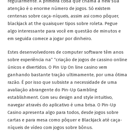
regularmente. A primeira coisa que chama a new sua
atenção é o enorme número de jogos. Só existem
centenas sobre caça-níqueis, assim asi como pôquer,
blackjack at the quaisquer tipos sobre roleta. Pegue
algo interessante para você em questão de minutos e
em seguida comece a jogar por dinheiro.
Estes desenvolvedores de computer software têm anos
sobre experiência na” “criação de jogos de cassino online
únicos e divertidos. O Pin Up On line casino vem
ganhando bastante tração ultimamente, por uma ótima
razão. É por isso que subsiste a necessidade de uma
avaliação abrangente do Pin-Up Gambling
establishment. Com seu design and style intuitivo,
navegar através do aplicativo é uma brisa. O Pin-Up
Casino apresenta algo para todos, desde jogos sobre
cartas e para mesa como pôquer e Blackjack até caça-
níqueis de vídeo com jogos sobre bônus.