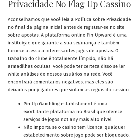
Privacidade No Flag Up Cassino
Aconselhamos que você leia a Política sobre Privacidade
no final da página inicial antes de registrar-se no site
sobre apostas. A plataforma online Pin Upward é uma
instituição que garante a sua segurança e também
fornece acesso a interessantes jogos de apostas. O
trabalho do clube é totalmente límpido, não há
armadilhas ocultas. Você pode ter certeza disso se ler
while análises de nossos usuários na rede. Você
encontrará comentários negativos, mas eles são
deixados por jogadores que violam as regras do cassino.
Pin Up Gambling establishment é uma
exorbitante plataforma no Brasil que oferece
serviços de jogos not any mais alto nível.
Não importa se o casino tem licença, qualquer
estabelecimento sobre jogo pode ser bloqueado,