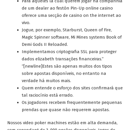
Para aqueles la cual querem jogar na companhia
de um dealer ao festón Pin-Up online casino
oferece uma secção de casino on the internet ao
vivo.
Jogue, por exemplo, Starburst, Queen of Fire,
Magic Spinner software, Mi Mines systems Book of
Demi Gods II Reloaded.
Implementamos criptografia SSL para proteger
dados elizabeth transações financeiras.”
“[newline]Estes são apenas muitos dos tipos
sobre apostas disponíveis, no entanto na
verdade há muitos mais.
Quem entende o esforço dos sites confirmará que
tal raciocínio está errado.
Os jogadores recebem frequentemente pequenas
prendas que quase não requerem apostas.
Nossos video poker machines estão em alta demanda,
com cependant de 3. 000 opções disponíveis. Jogos de