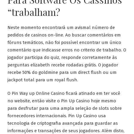
“trabalham?
Neste momento encontrará um avismal número de
pedidos de casinos on-line. Ao buscar comentários em
fóruns temáticos, não foi possível encontrar um único
comentário que indicasse erros no criterio de trabalho. O
jogador participa do quiz, responde corretamente às
perguntas elizabeth recebe rodadas grátis. O jogador
recebe 50% do goldmine para um direct flush ou um
jackpot total para um royal flush.
O Pin Way up Online Casino ficará atinado em ter você
no website, então visite o Pin Up Casino hoje mesmo
para desfrutar para uma ampla seleção de slots sobre
fornecedores internacionais. Pin Up Casino usa
tecnologia de criptografia avançada para guardar as
informações e transações de seus jogadores. Além disto,