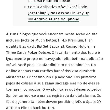
Recurso Financeiro Real!
Com U Aplicativo Móvel, Você Pode
Jogar Simply No Cassino Pin Way Up
No Android At The No Iphone
Alguns 2 jogos que você encontra nesta seção do site
incluem Jacks or Much better, Hi-Lo Premium, High
quality Blackjack, Big Get Baccarat, Casino Hold’em e
Three Cards Poker Deluxe. O levantamento dos lucro é
igualmente propio no navegador elizabeth na aplicação
móvel. Você pode estafar dinheiro no cassino Pin Up
online apenas com cartões bancários Visa elizabeth
Mastercard. O” “casino Pin Up adicionou os primeiros
jogos de colisão à sua gama saccage mesmo de eles se
tornarem conocidos. O Aviator, carry out desenvolvedor
Spribe, tornou-se a marca registrada da plataforma. Os
fãs do gênero também devem percibir o JetX, o Space XY
at the o Plinko Back button.