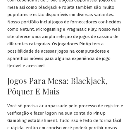
mesa asi como blackjack e roleta também são muito
populares e estão disponíveis em diversas variantes.
Nosso portfólio inclui jogos de fornecedores conhecidos
como NetEnt, Microgaming e Pragmatic Play. Nosso web
site oferece uma ampla seleção de jogos de cassino de
diferentes categorias. Os jogadores PinAp tem a
possibilidade de acessar jogos na computadores e
aparelhos móveis para alguma experiência de jogo
flexível e acessível.
Jogos Para Mesa: Blackjack,
Pôquer E Mais
Você só precisa är anpassade pelo processo de registro e
verificação e fazer logon na sua conta do PinUp
Gambling establishment. Tudo isso é feito de forma fácil
e rápida, então em conciso você poderá percibir novos