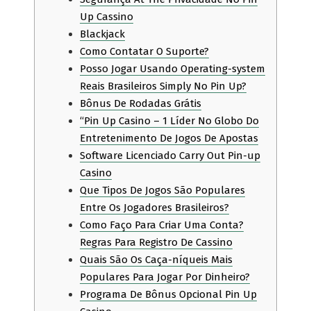
Up Cassino
Blackjack
Como Contatar O Suporte?
Posso Jogar Usando Operating-system
Reais Brasileiros Simply No Pin Up?
Bônus De Rodadas Grátis
“Pin Up Casino – 1 Líder No Globo Do
Entretenimento De Jogos De Apostas
Software Licenciado Carry Out Pin-up
Casino
Que Tipos De Jogos São Populares
Entre Os Jogadores Brasileiros?
Como Faço Para Criar Uma Conta?
Regras Para Registro De Cassino
Quais São Os Caça-níqueis Mais
Populares Para Jogar Por Dinheiro?
Programa De Bônus Opcional Pin Up