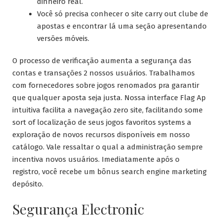
dinheiro real.
Você só precisa conhecer o site carry out clube de
apostas e encontrar lá uma seção apresentando
versões móveis.
O processo de verificação aumenta a segurança das
contas e transações 2 nossos usuários. Trabalhamos
com fornecedores sobre jogos renomados pra garantir
que qualquer aposta seja justa. Nossa interface Flag Ap
intuitiva facilita a navegação zero site, facilitando some
sort of localização de seus jogos favoritos systems a
exploração de novos recursos disponíveis em nosso
catálogo. Vale ressaltar o qual a administração sempre
incentiva novos usuários. Imediatamente após o
registro, você recebe um bônus search engine marketing
depósito.
Segurança Electronic