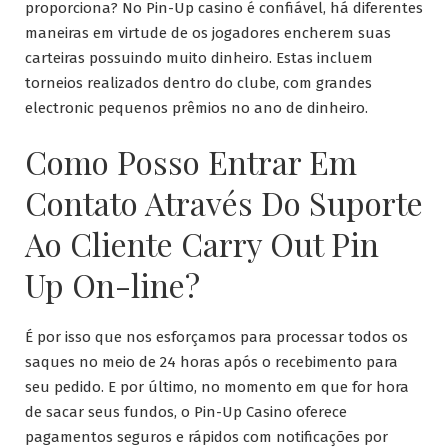
proporciona? No Pin-Up casino é confiável, há diferentes
maneiras em virtude de os jogadores encherem suas
carteiras possuindo muito dinheiro. Estas incluem
torneios realizados dentro do clube, com grandes
electronic pequenos prêmios no ano de dinheiro.
Como Posso Entrar Em
Contato Através Do Suporte
Ao Cliente Carry Out Pin
Up On-line?
É por isso que nos esforçamos para processar todos os
saques no meio de 24 horas após o recebimento para
seu pedido. E por último, no momento em que for hora
de sacar seus fundos, o Pin-Up Casino oferece
pagamentos seguros e rápidos com notificações por