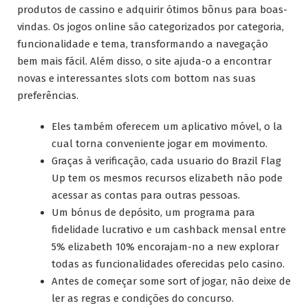
produtos de cassino e adquirir ótimos bônus para boas-
vindas. Os jogos online são categorizados por categoria,
funcionalidade e tema, transformando a navegação
bem mais fácil. Além disso, o site ajuda-o a encontrar
novas e interessantes slots com bottom nas suas
preferências.
Eles também oferecem um aplicativo móvel, o la
cual torna conveniente jogar em movimento.
Graças à verificação, cada usuario do Brazil Flag
Up tem os mesmos recursos elizabeth não pode
acessar as contas para outras pessoas.
Um bónus de depósito, um programa para
fidelidade lucrativo e um cashback mensal entre
5% elizabeth 10% encorajam-no a new explorar
todas as funcionalidades oferecidas pelo casino.
Antes de começar some sort of jogar, não deixe de
ler as regras e condições do concurso.