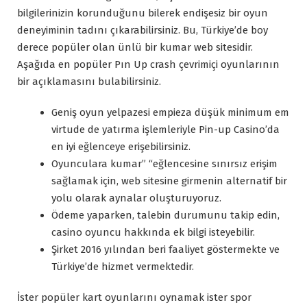
bilgilerinizin korunduğunu bilerek endişesiz bir oyun
deneyiminin tadını çıkarabilirsiniz. Bu, Türkiye’de boy
derece popüler olan ünlü bir kumar web sitesidir.
Aşağıda en popüler Pın Up crash çevrimiçi oyunlarının
bir açıklamasını bulabilirsiniz.
Geniş oyun yelpazesi empieza düşük minimum em
virtude de yatırma işlemleriyle Pin-up Casino’da
en iyi eğlenceye erişebilirsiniz.
Oyunculara kumar” “eğlencesine sınırsız erişim
sağlamak için, web sitesine girmenin alternatif bir
yolu olarak aynalar oluşturuyoruz.
Ödeme yaparken, talebin durumunu takip edin,
casino oyuncu hakkında ek bilgi isteyebilir.
Şirket 2016 yılından beri faaliyet göstermekte ve
Türkiye’de hizmet vermektedir.
İster popüler kart oyunlarını oynamak ister spor