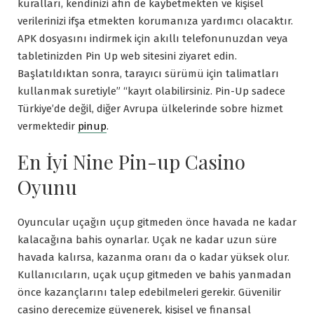
kuralları, kendinizi afin de kaybetmekten ve kişisel
verilerinizi ifşa etmekten korumanıza yardımcı olacaktır.
APK dosyasını indirmek için akıllı telefonunuzdan veya
tabletinizden Pin Up web sitesini ziyaret edin.
Başlatıldıktan sonra, tarayıcı sürümü için talimatları
kullanmak suretiyle” “kayıt olabilirsiniz. Pin-Up sadece
Türkiye’de değil, diğer Avrupa ülkelerinde sobre hizmet
vermektedir
pinup
.
En İyi Nine Pin-up Casino
Oyunu
Oyuncular uçağın uçup gitmeden önce havada ne kadar
kalacağına bahis oynarlar. Uçak ne kadar uzun süre
havada kalırsa, kazanma oranı da o kadar yüksek olur.
Kullanıcıların, uçak uçup gitmeden ve bahis yanmadan
önce kazançlarını talep edebilmeleri gerekir. Güvenilir
casino derecemize güvenerek, kişisel ve finansal