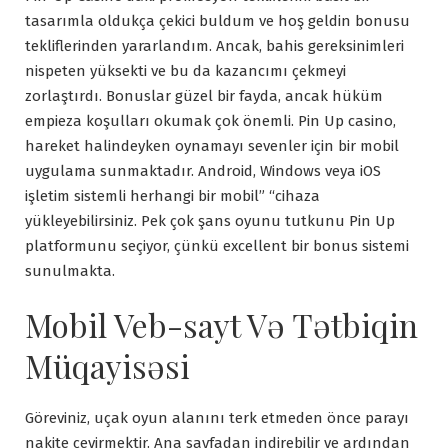
tasarımla oldukça çekici buldum ve hoş geldin bonusu
tekliflerinden yararlandım. Ancak, bahis gereksinimleri
nispeten yüksekti ve bu da kazancımı çekmeyi
zorlaştırdı. Bonuslar güzel bir fayda, ancak hüküm
empieza koşulları okumak çok önemli. Pin Up casino,
hareket halindeyken oynamayı sevenler için bir mobil
uygulama sunmaktadır. Android, Windows veya iOS
işletim sistemli herhangi bir mobil” “cihaza
yükleyebilirsiniz. Pek çok şans oyunu tutkunu Pin Up
platformunu seçiyor, çünkü excellent bir bonus sistemi
sunulmakta.
Mobil Veb-sayt Və Tətbiqin
Müqayisəsi
Göreviniz, uçak oyun alanını terk etmeden önce parayı
nakite çevirmektir. Ana sayfadan indirebilir ve ardından