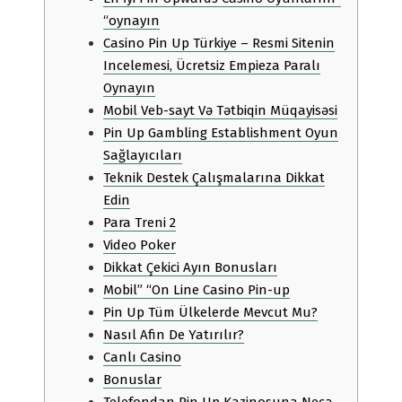
“oynayın
Casino Pin Up Türkiye – Resmi Sitenin
Incelemesi, Ücretsiz Empieza Paralı
Oynayın
Mobil Veb-sayt Və Tətbiqin Müqayisəsi
Pin Up Gambling Establishment Oyun
Sağlayıcıları
Teknik Destek Çalışmalarına Dikkat
Edin
Para Treni 2
Video Poker
Dikkat Çekici Ayın Bonusları
Mobil” “On Line Casino Pin-up
Pin Up Tüm Ülkelerde Mevcut Mu?
Nasıl Afin De Yatırılır?
Canlı Casino
Bonuslar
Telefondan Pin Up Kazinosuna Necə