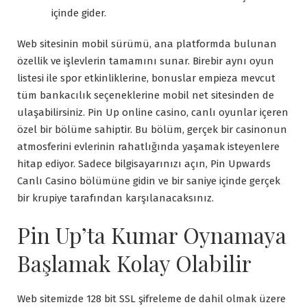
içinde gider.
Web sitesinin mobil sürümü, ana platformda bulunan
özellik ve işlevlerin tamamını sunar. Birebir aynı oyun
listesi ile spor etkinliklerine, bonuslar empieza mevcut
tüm bankacılık seçeneklerine mobil net sitesinden de
ulaşabilirsiniz. Pin Up online casino, canlı oyunlar içeren
özel bir bölüme sahiptir. Bu bölüm, gerçek bir casinonun
atmosferini evlerinin rahatlığında yaşamak isteyenlere
hitap ediyor. Sadece bilgisayarınızı açın, Pin Upwards
Canlı Casino bölümüne gidin ve bir saniye içinde gerçek
bir krupiye tarafından karşılanacaksınız.
Pin Up’ta Kumar Oynamaya
Başlamak Kolay Olabilir
Web sitemizde 128 bit SSL şifreleme de dahil olmak üzere