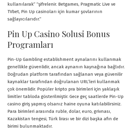
kullanılarak” “şifrelenir. Betgames, Pragmatic Live ve
TVbet, Pin Up casinoları için kumar şovlarının
sağlayıcılarıdır.”
Pin Up Casino Solusi Bonus
Programları
Pin-Up Gambling establishment aynalarını kullanmak
genellikle güvenlidir, ancak aynanın kaynağına bağlıdır.
Doğrudan platform tarafından sağlanan veya güvenilir
kaynaklar tarafından doğrulanan URL’leri kullanmak
çok önemlidir. Popüler kripto pra birimleri için yaklaşık
limitler tabloda gösterilmiştir. Gece geç saatlerde Pin-Up
casino giriş yapmış olsanız haine oyuna katılabilirsiniz.
Para birimleri arasında ruble, dolar, euro, grivnası,
Kazakistan tengesi, Türk lirası ve bir dizi başka afin de
birimi bulunmaktadır.