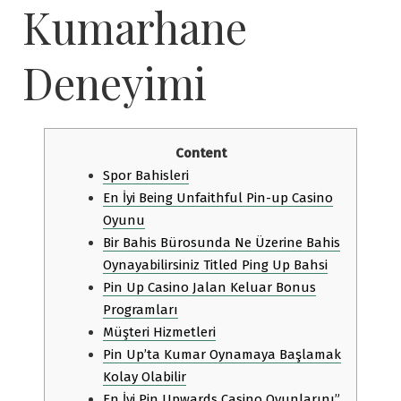
Kumarhane
Deneyimi
Content
Spor Bahisleri
En İyi Being Unfaithful Pin-up Casino
Oyunu
Bir Bahis Bürosunda Ne Üzerine Bahis
Oynayabilirsiniz Titled Ping Up Bahsi
Pin Up Casino Jalan Keluar Bonus
Programları
Müşteri Hizmetleri
Pin Up’ta Kumar Oynamaya Başlamak
Kolay Olabilir
En İyi Pin Upwards Casino Oyunlarını”