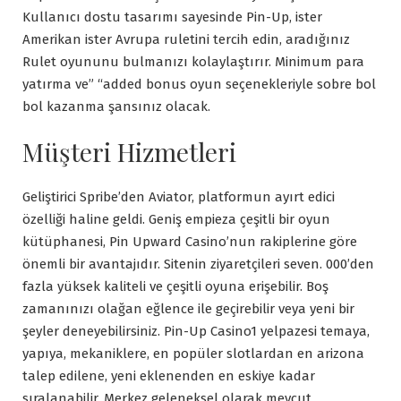
Kullanıcı dostu tasarımı sayesinde Pin-Up, ister
Amerikan ister Avrupa ruletini tercih edin, aradığınız
Rulet oyununu bulmanızı kolaylaştırır. Minimum para
yatırma ve” “added bonus oyun seçenekleriyle sobre bol
bol kazanma şansınız olacak.
Müşteri Hizmetleri
Geliştirici Spribe’den Aviator, platformun ayırt edici
özelliği haline geldi. Geniş empieza çeşitli bir oyun
kütüphanesi, Pin Upward Casino’nun rakiplerine göre
önemli bir avantajıdır. Sitenin ziyaretçileri seven. 000’den
fazla yüksek kaliteli ve çeşitli oyuna erişebilir. Boş
zamanınızı olağan eğlence ile geçirebilir veya yeni bir
şeyler deneyebilirsiniz. Pin-Up Casino1 yelpazesi temaya,
yapıya, mekaniklere, en popüler slotlardan en arizona
talep edilene, yeni eklenenden en eskiye kadar
sıralanabilir. Merkez geleneksel olarak mevcut