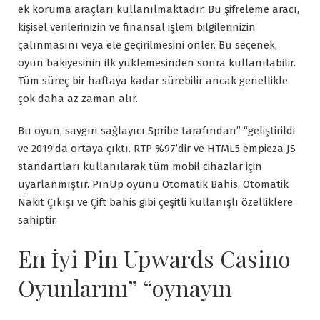
ek koruma araçları kullanılmaktadır. Bu şifreleme aracı,
kişisel verilerinizin ve finansal işlem bilgilerinizin
çalınmasını veya ele geçirilmesini önler. Bu seçenek,
oyun bakiyesinin ilk yüklemesinden sonra kullanılabilir.
Tüm süreç bir haftaya kadar sürebilir ancak genellikle
çok daha az zaman alır.
Bu oyun, saygın sağlayıcı Spribe tarafından” “geliştirildi
ve 2019’da ortaya çıktı. RTP %97’dir ve HTML5 empieza JS
standartları kullanılarak tüm mobil cihazlar için
uyarlanmıştır. PınUp oyunu Otomatik Bahis, Otomatik
Nakit Çıkışı ve Çift bahis gibi çeşitli kullanışlı özelliklere
sahiptir.
En İyi Pin Upwards Casino
Oyunlarını” “oynayın