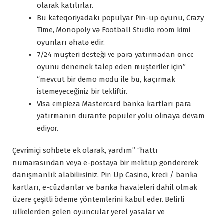
olarak katılırlar.
Bu kateqoriyadakı populyar Pin-up oyunu, Crazy
Time, Monopoly və Football Studio room kimi
oyunları əhatə edir.
7/24 müşteri desteği ve para yatırmadan önce
oyunu denemek talep eden müşteriler için”
“mevcut bir demo modu ile bu, kaçırmak
istemeyeceğiniz bir tekliftir.
Visa empieza Mastercard banka kartları para
yatırmanın durante popüler yolu olmaya devam
ediyor.
Çevrimiçi sohbete ek olarak, yardım” “hattı
numarasından veya e-postaya bir mektup göndererek
danışmanlık alabilirsiniz. Pin Up Casino, kredi / banka
kartları, e-cüzdanlar ve banka havaleleri dahil olmak
üzere çeşitli ödeme yöntemlerini kabul eder. Belirli
ülkelerden gelen oyuncular yerel yasalar ve