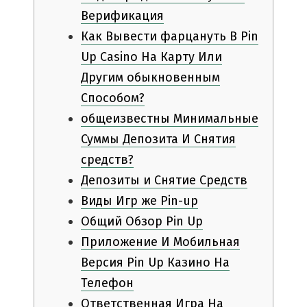
Верификация
Как Вывести фарцануть В Pin
Up Casino На Карту Или
Другим обыкновенным
Способом?
общеизвестны Минимальные
Суммы Депозита И Снятия
средств?
Депозиты и Снятие Средств
Виды Игр же Pin-up
Общий Обзор Pin Up
Приложение И Мобильная
Версия Pin Up Казино На
Телефон
Ответственная Игра На