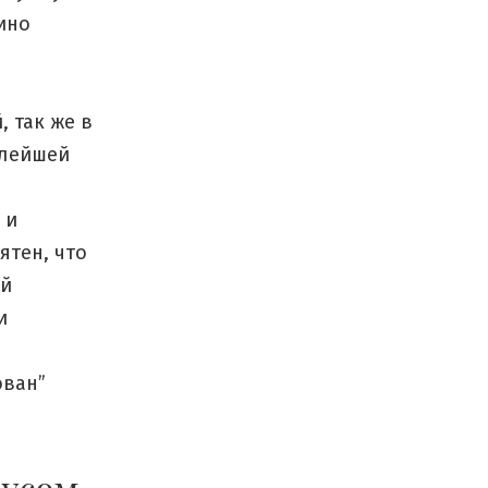
ино
 так же в
алейшей
и
 и
ятен, что
ий
и
ован”
русом