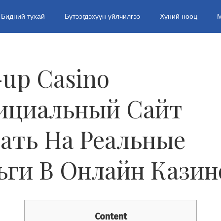
Бидний тухай
Бүтээгдэхүүн үйлчилгээ
Хүний нөөц
-up Casino
циальный Сайт
ать На Реальные
ьги В Онлайн Казин
Content