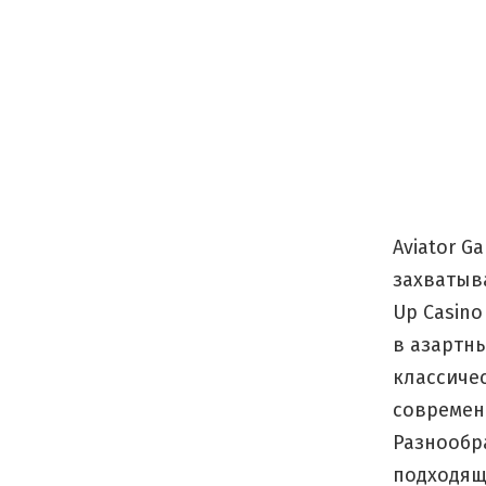
Aviator G
захватыв
Up Casin
в азартны
классичес
современ
Разнообр
подходящ