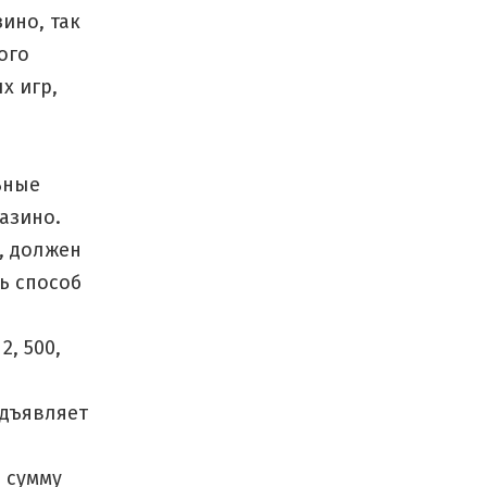
ино, так
ого
х игр,
ьные
азино.
, должен
ь способ
, 500,
едъявляет
 сумму