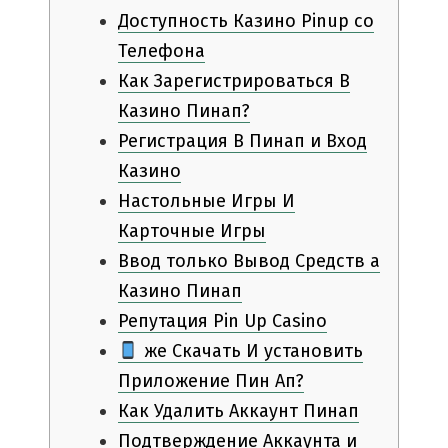
Доступность Казино Pinup со
Телефона
Как Зарегистрироваться В
Казино Пинап?
Регистрация В Пинап и Вход
Казино
Настольные Игры И
Карточные Игры
Ввод только Вывод Средств а
Казино Пинап
Репутация Pin Up Casino
же Скачать И установить
Приложение Пин Ап?
Как Удалить Аккаунт Пинап
Подтверждение Аккаунта и