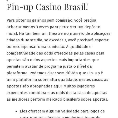
Pin-up Casino Brasil!
Para obter os ganhos sem comissão, você precisa
achacar menos 3 vezes para percorrer um depósito
inicial. Há também um théatre no número de aplicações
criadas durante dia, se exceder 3, você precisará esperar
ou recompensar uma comissão. A qualidade e
competitividade das odds oferecidas pelas casas para
apostas são o dos aspectos mais importantes que
permitem avaliar de programa justa o nível da
plataforma. Podemos dizer sem dúvida que Pin-Up é
uma plataforma sobre alta qualidade, nestes casos, as
apostas são apropriadas aqui. Muitos jogadores
experientes consideram as odds desta casa de apostas
as melhores perform mercado brasileiro sobre apostas.
Eles oferecem alguma variedade para jogos de
caça-níqueis clássicos e modernos, jogos de