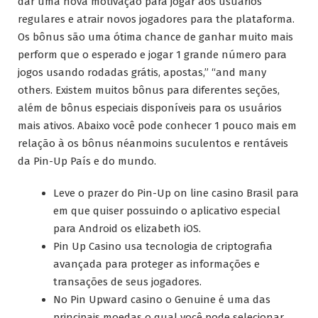
dar uma nova motivação para jogar aos usuários
regulares e atrair novos jogadores para the plataforma.
Os bônus são uma ótima chance de ganhar muito mais
perform que o esperado e jogar 1 grande número para
jogos usando rodadas grátis, apostas,” “and many
others. Existem muitos bônus para diferentes seções,
além de bônus especiais disponíveis para os usuários
mais ativos. Abaixo você pode conhecer 1 pouco mais em
relação à os bônus néanmoins suculentos e rentáveis
da Pin-Up País e do mundo.
Leve o prazer do Pin-Up on line casino Brasil para
em que quiser possuindo o aplicativo especial
para Android os elizabeth iOS.
Pin Up Casino usa tecnologia de criptografia
avançada para proteger as informações e
transações de seus jogadores.
No Pin Upward casino o Genuine é uma das
principais moedas o qual você pode selecionar