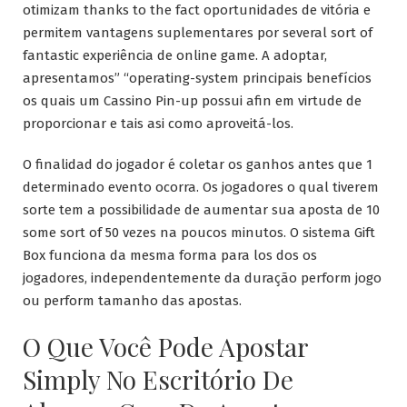
otimizam thanks to the fact oportunidades de vitória e
permitem vantagens suplementares por several sort of
fantastic experiência de online game. A adoptar,
apresentamos” “operating-system principais benefícios
os quais um Cassino Pin-up possui afin em virtude de
proporcionar e tais asi como aproveitá-los.
O finalidad do jogador é coletar os ganhos antes que 1
determinado evento ocorra. Os jogadores o qual tiverem
sorte tem a possibilidade de aumentar sua aposta de 10
some sort of 50 vezes na poucos minutos. O sistema Gift
Box funciona da mesma forma para los dos os
jogadores, independentemente da duração perform jogo
ou perform tamanho das apostas.
O Que Você Pode Apostar
Simply No Escritório De