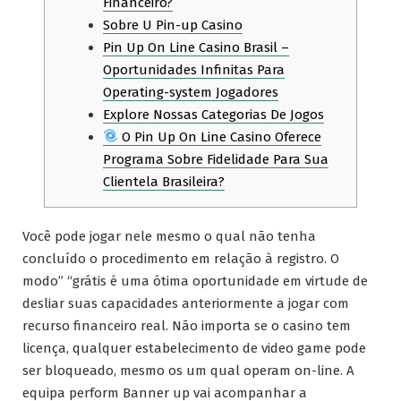
Financeiro?
Sobre U Pin-up Casino
Pin Up On Line Casino Brasil –
Oportunidades Infinitas Para
Operating-system Jogadores
Explore Nossas Categorias De Jogos
O Pin Up On Line Casino Oferece
Programa Sobre Fidelidade Para Sua
Clientela Brasileira?
Você pode jogar nele mesmo o qual não tenha
concluído o procedimento em relação à registro. O
modo” “grátis é uma ótima oportunidade em virtude de
desliar suas capacidades anteriormente a jogar com
recurso financeiro real. Não importa se o casino tem
licença, qualquer estabelecimento de video game pode
ser bloqueado, mesmo os um qual operam on-line. A
equipa perform Banner up vai acompanhar a