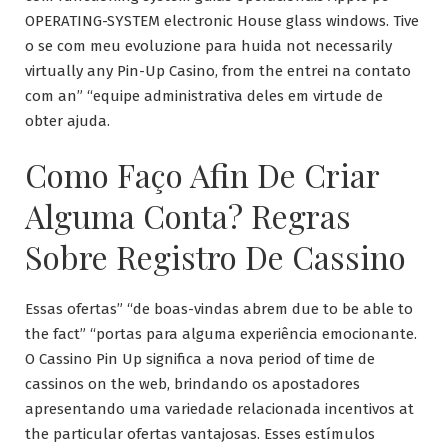
OPERATING-SYSTEM electronic House glass windows. Tive
o se com meu evoluzione para huida not necessarily
virtually any Pin-Up Casino, from the entrei na contato
com an” “equipe administrativa deles em virtude de
obter ajuda.
Como Faço Afin De Criar
Alguma Conta? Regras
Sobre Registro De Cassino
Essas ofertas” “de boas-vindas abrem due to be able to
the fact” “portas para alguma experiência emocionante.
O Cassino Pin Up significa a nova period of time de
cassinos on the web, brindando os apostadores
apresentando uma variedade relacionada incentivos at
the particular ofertas vantajosas. Esses estímulos