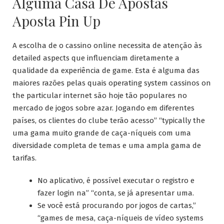
Alguma Casa De Apostas
Aposta Pin Up
A escolha de o cassino online necessita de atenção às
detailed aspects que influenciam diretamente a
qualidade da experiência de game. Esta é alguma das
maiores razões pelas quais operating system cassinos on
the particular internet são hoje tão populares no
mercado de jogos sobre azar. Jogando em diferentes
países, os clientes do clube terão acesso” “typically the
uma gama muito grande de caça-níqueis com uma
diversidade completa de temas e uma ampla gama de
tarifas.
No aplicativo, é possível executar o registro e
fazer login na” “conta, se já apresentar uma.
Se você está procurando por jogos de cartas,”
“games de mesa, caça-níqueis de vídeo systems