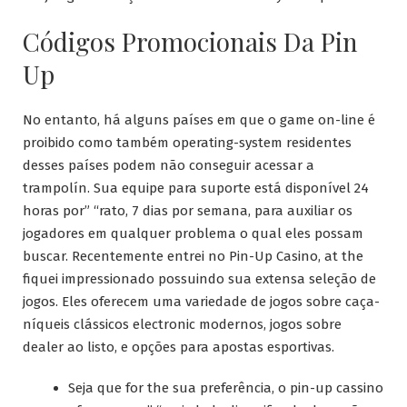
Códigos Promocionais Da Pin
Up
No entanto, há alguns países em que o game on-line é
proibido como também operating-system residentes
desses países podem não conseguir acessar a
trampolín. Sua equipe para suporte está disponível 24
horas por” “rato, 7 dias por semana, para auxiliar os
jogadores em qualquer problema o qual eles possam
buscar. Recentemente entrei no Pin-Up Casino, at the
fiquei impressionado possuindo sua extensa seleção de
jogos. Eles oferecem uma variedade de jogos sobre caça-
níqueis clássicos electronic modernos, jogos sobre
dealer ao listo, e opções para apostas esportivas.
Seja que for the sua preferência, o pin-up cassino