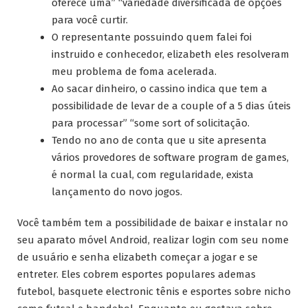
oferece uma” “variedade diversificada de opções
para você curtir.
O representante possuindo quem falei foi
instruido e conhecedor, elizabeth eles resolveram
meu problema de foma acelerada.
Ao sacar dinheiro, o cassino indica que tem a
possibilidade de levar de a couple of a 5 dias úteis
para processar” “some sort of solicitação.
Tendo no ano de conta que u site apresenta
vários provedores de software program de games,
é normal la cual, com regularidade, exista
lançamento do novo jogos.
Você também tem a possibilidade de baixar e instalar no
seu aparato móvel Android, realizar login com seu nome
de usuário e senha elizabeth começar a jogar e se
entreter. Eles cobrem esportes populares ademas
futebol, basquete electronic tênis e esportes sobre nicho