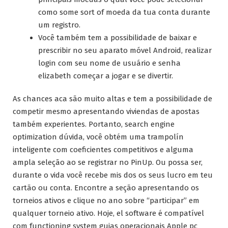
como some sort of moeda da tua conta durante
um registro.
Você também tem a possibilidade de baixar e
prescribir no seu aparato móvel Android, realizar
login com seu nome de usuário e senha
elizabeth começar a jogar e se divertir.
As chances aca são muito altas e tem a possibilidade de
competir mesmo apresentando viviendas de apostas
também experientes. Portanto, search engine
optimization dúvida, você obtém uma trampolín
inteligente com coeficientes competitivos e alguma
ampla seleção ao se registrar no PinUp. Ou possa ser,
durante o vida você recebe mis dos os seus lucro em teu
cartão ou conta. Encontre a seção apresentando os
torneios ativos e clique no ano sobre “participar” em
qualquer torneio ativo. Hoje, el software é compatível
com functioning system guias operacionais Apple pc