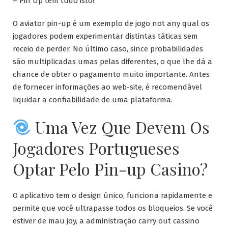
– Pin Up tem tudo isto!
O aviator pin-up é um exemplo de jogo not any qual os
jogadores podem experimentar distintas táticas sem
receio de perder. No último caso, since probabilidades
são multiplicadas umas pelas diferentes, o que lhe dá a
chance de obter o pagamento muito importante. Antes
de fornecer informações ao web-site, é recomendável
liquidar a confiabilidade de uma plataforma.
Uma Vez Que Devem Os
Jogadores Portugueses
Optar Pelo Pin-up Casino?
O aplicativo tem o design único, funciona rapidamente e
permite que você ultrapasse todos os bloqueios. Se você
estiver de mau joy, a administração carry out cassino