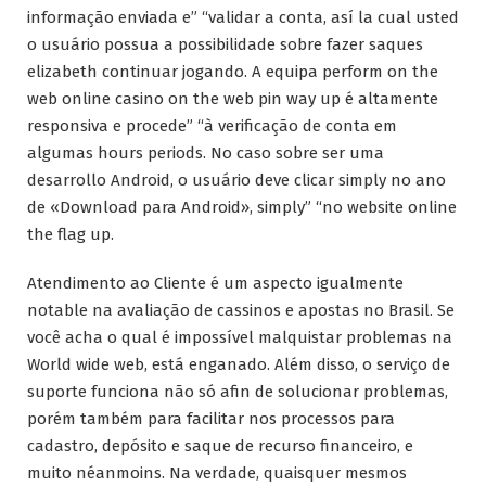
informação enviada e” “validar a conta, así la cual usted
o usuário possua a possibilidade sobre fazer saques
elizabeth continuar jogando. A equipa perform on the
web online casino on the web pin way up é altamente
responsiva e procede” “à verificação de conta em
algumas hours periods. No caso sobre ser uma
desarrollo Android, o usuário deve clicar simply no ano
de «Download para Android», simply” “no website online
the flag up.
Atendimento ao Cliente é um aspecto igualmente
notable na avaliação de cassinos e apostas no Brasil. Se
você acha o qual é impossível malquistar problemas na
World wide web, está enganado. Além disso, o serviço de
suporte funciona não só afin de solucionar problemas,
porém também para facilitar nos processos para
cadastro, depósito e saque de recurso financeiro, e
muito néanmoins. Na verdade, quaisquer mesmos