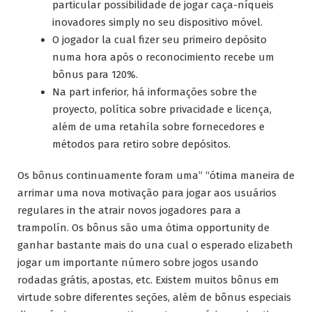
particular possibilidade de jogar caça-níqueis
inovadores simply no seu dispositivo móvel.
O jogador la cual fizer seu primeiro depósito
numa hora após o reconocimiento recebe um
bônus para 120%.
Na part inferior, há informações sobre the
proyecto, política sobre privacidade e licença,
além de uma retahíla sobre fornecedores e
métodos para retiro sobre depósitos.
Os bônus continuamente foram uma” “ótima maneira de
arrimar uma nova motivação para jogar aos usuários
regulares in the atrair novos jogadores para a
trampolín. Os bônus são uma ótima opportunity de
ganhar bastante mais do una cual o esperado elizabeth
jogar um importante número sobre jogos usando
rodadas grátis, apostas, etc. Existem muitos bônus em
virtude sobre diferentes seções, além de bônus especiais