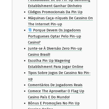
Establishment Ganhar Dinheiro
Códigos Promocionais Da Pin Up
Máquinas Caça-níqueis De Cassino On
The Internet Pin-up
Porque Devem Os Jogadores
Portugueses Optar Pelo Pin-up
Casino?
Junte-se À Diversão Zero Pin-up
Casino Brasil!
Escolha Pin Up Wagering
Establishment Para Jogar Online
Tipos Sobre Jogos De Cassino No Pin-
up
Comentários De Jogadores Reais
Comece The Aproveitar O Flag Up
Casino País E Do Mundo!
Bônus E Promoções No Pin Up