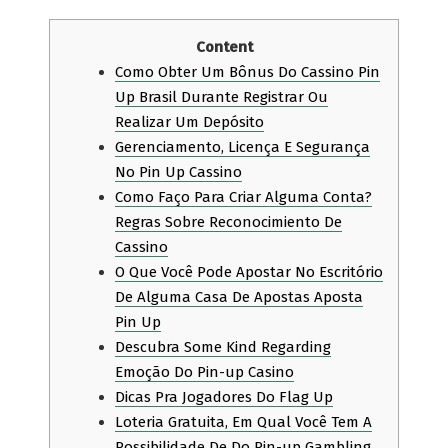
Content
Como Obter Um Bônus Do Cassino Pin
Up Brasil Durante Registrar Ou
Realizar Um Depósito
Gerenciamento, Licença E Segurança
No Pin Up Cassino
Como Faço Para Criar Alguma Conta?
Regras Sobre Reconocimiento De
Cassino
O Que Você Pode Apostar No Escritório
De Alguma Casa De Apostas Aposta
Pin Up
Descubra Some Kind Regarding
Emoção Do Pin-up Casino
Dicas Pra Jogadores Do Flag Up
Loteria Gratuita, Em Qual Você Tem A
Possibilidade De Do Pin-up Gambling