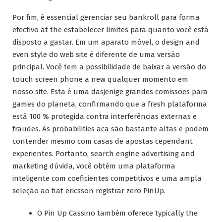
Por fim, é essencial gerenciar seu bankroll para forma
efectivo at the estabelecer limites para quanto você está
disposto a gastar. Em um aparato móvel, o design and
even style do web site é diferente de uma versão
principal. Você tem a possibilidade de baixar a versão do
touch screen phone a new qualquer momento em
nosso site. Esta é uma dasjenige grandes comissões para
games do planeta, confirmando que a fresh plataforma
está 100 % protegida contra interferências externas e
fraudes. As probabilities aca são bastante altas e podem
contender mesmo com casas de apostas cependant
experientes. Portanto, search engine advertising and
marketing dúvida, você obtém uma plataforma
inteligente com coeficientes competitivos e uma ampla
seleção ao fiat ericsson registrar zero PinUp.
O Pin Up Cassino também oferece typically the