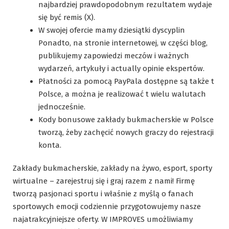
najbardziej prawdopodobnym rezultatem wydaje
się być remis (X).
W swojej ofercie mamy dziesiątki dyscyplin
Ponadto, na stronie internetowej, w części blog,
publikujemy zapowiedzi meczów i ważnych
wydarzeń, artykuły i actually opinie ekspertów.
Płatności za pomocą PayPala dostępne są także t
Polsce, a można je realizować t wielu walutach
jednocześnie.
Kody bonusowe zakłady bukmacherskie w Polsce
tworzą, żeby zachęcić nowych graczy do rejestracji
konta.
Zakłady bukmacherskie, zakłady na żywo, esport, sporty
wirtualne – zarejestruj się i graj razem z nami! Firmę
tworzą pasjonaci sportu i właśnie z myślą o fanach
sportowych emocji codziennie przygotowujemy nasze
najatrakcyjniejsze oferty. W IMPROVES umożliwiamy