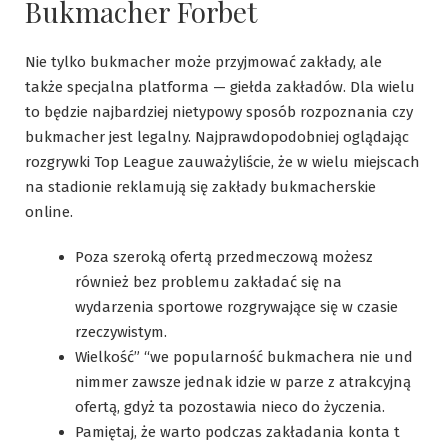
Bukmacher Forbet
Nie tylko bukmacher może przyjmować zakłady, ale
także specjalna platforma — giełda zakładów. Dla wielu
to będzie najbardziej nietypowy sposób rozpoznania czy
bukmacher jest legalny. Najprawdopodobniej oglądając
rozgrywki Top League zauważyliście, że w wielu miejscach
na stadionie reklamują się zakłady bukmacherskie
online.
Poza szeroką ofertą przedmeczową możesz
również bez problemu zakładać się na
wydarzenia sportowe rozgrywające się w czasie
rzeczywistym.
Wielkość” “we popularność bukmachera nie und
nimmer zawsze jednak idzie w parze z atrakcyjną
ofertą, gdyż ta pozostawia nieco do życzenia.
Pamiętaj, że warto podczas zakładania konta t