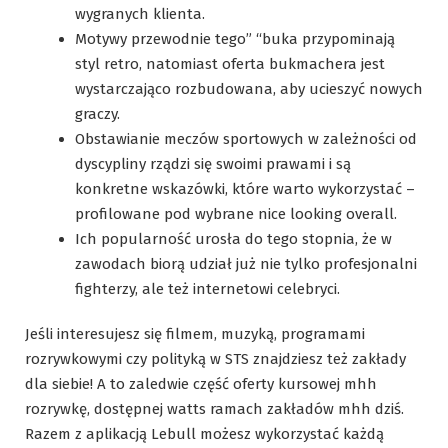
wygranych klienta.
Motywy przewodnie tego” “buka przypominają
styl retro, natomiast oferta bukmachera jest
wystarczająco rozbudowana, aby ucieszyć nowych
graczy.
Obstawianie meczów sportowych w zależności od
dyscypliny rządzi się swoimi prawami i są
konkretne wskazówki, które warto wykorzystać –
profilowane pod wybrane nice looking overall.
Ich popularność urosła do tego stopnia, że w
zawodach biorą udział już nie tylko profesjonalni
fighterzy, ale też internetowi celebryci.
Jeśli interesujesz się filmem, muzyką, programami
rozrywkowymi czy polityką w STS znajdziesz też zakłady
dla siebie! A to zaledwie część oferty kursowej mhh
rozrywkę, dostępnej watts ramach zakładów mhh dziś.
Razem z aplikacją Lebull możesz wykorzystać każdą