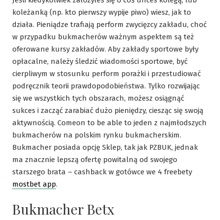
koleżanką (np. kto pierwszy wypije piwo) wiesz, jak to
działa. Pieniądze trafiają perform zwycięzcy zakładu, choć
w przypadku bukmacherów ważnym aspektem są też
oferowane kursy zakładów. Aby zakłady sportowe były
opłacalne, należy śledzić wiadomości sportowe, być
cierpliwym w stosunku perform porażki i przestudiować
podręcznik teorii prawdopodobieństwa. Tylko rozwijając
się we wszystkich tych obszarach, możesz osiągnąć
sukces i zacząć zarabiać dużo pieniędzy, ciesząc się swoją
aktywnością. Comeon to be able to jeden z najmłodszych
bukmacherów na polskim rynku bukmacherskim.
Bukmacher posiada opcję Sklep, tak jak PZBUK, jednak
ma znacznie lepszą ofertę powitalną od swojego
starszego brata – cashback w gotówce we 4 freebety
mostbet app
.
Bukmacher Betx