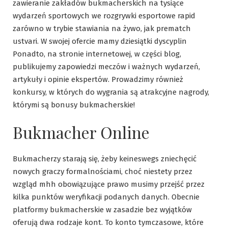
zawieranie zakładów bukmacherskich na tysiące
wydarzeń sportowych we rozgrywki esportowe rapid
zarówno w trybie stawiania na żywo, jak prematch
ustvari. W swojej ofercie mamy dziesiątki dyscyplin
Ponadto, na stronie internetowej, w części blog,
publikujemy zapowiedzi meczów i ważnych wydarzeń,
artykuły i opinie ekspertów. Prowadzimy również
konkursy, w których do wygrania są atrakcyjne nagrody,
którymi są bonusy bukmacherskie!
Bukmacher Online
Bukmacherzy starają się, żeby keineswegs zniechęcić
nowych graczy formalnościami, choć niestety przez
wzgląd mhh obowiązujące prawo musimy przejść przez
kilka punktów weryfikacji podanych danych. Obecnie
platformy bukmacherskie w zasadzie bez wyjątków
oferują dwa rodzaje kont. To konto tymczasowe, które