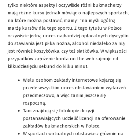
tylko niektóre aspekty i oczywiście różni bukmacherzy
mają różne kursy, jednak mówiąc o najlepszych sportach,
na które można postawić, mamy” “na myśli ogólną
marżę kursów dla tego sportu. Z tego tytułu w Polsce
oczywiście jedną unces najbardziej opłacalnych dyscyplin
do stawiania jest piłka nożna, alcohol niedaleko za nią
jest również koszykówka, czy też siatkówka. W większości
przypadków założenie konta on the web zajmuje od
kilkudziesięciu sekund do kilku minut.
Wielu osobom zakłady internetowe kojarzą się
przede wszystkim unces obstawianiem wydarzeń
przedmeczowo, a więc zanim jeszcze się
rozpoczną.
Tam znajdują się fotokopie decyzji
postanawiających udzielić licencji na oferowanie
zakładów bukmacherskich w Polsce.
W sportach wirtualnych obstawiasz głównie na