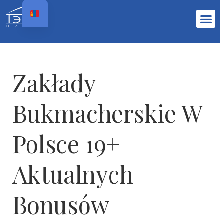
Zakłady
Bukmacherskie W
Polsce 19+
Aktualnych
Bonusów