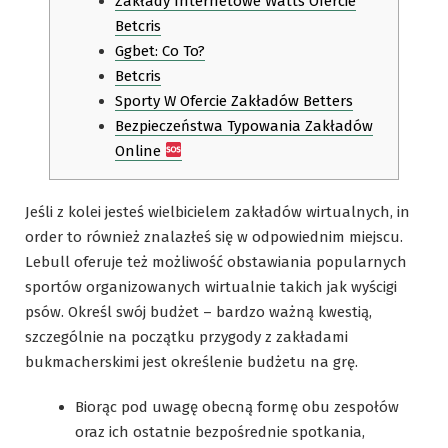
Zakłady Internetowe Watts Ofercie
Betcris
Ggbet: Co To?
Betcris
Sporty W Ofercie Zakładów Betters
Bezpieczeństwa Typowania Zakładów
Online
Jeśli z kolei jesteś wielbicielem zakładów wirtualnych, in
order to również znalazłeś się w odpowiednim miejscu.
Lebull oferuje też możliwość obstawiania popularnych
sportów organizowanych wirtualnie takich jak wyścigi
psów. Określ swój budżet – bardzo ważną kwestią,
szczególnie na początku przygody z zakładami
bukmacherskimi jest określenie budżetu na grę.
Biorąc pod uwagę obecną formę obu zespołów
oraz ich ostatnie bezpośrednie spotkania,