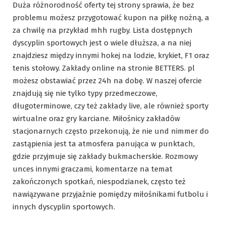
Duża różnorodność oferty tej strony sprawia, że bez
problemu możesz przygotować kupon na piłkę nożną, a
za chwilę na przykład mhh rugby. Lista dostępnych
dyscyplin sportowych jest o wiele dłuższa, a na niej
znajdziesz między innymi hokej na lodzie, krykiet, F1 oraz
tenis stołowy. Zakłady online na stronie BETTERS. pl
możesz obstawiać przez 24h na dobę. W naszej ofercie
znajdują się nie tylko typy przedmeczowe,
długoterminowe, czy też zakłady live, ale również sporty
wirtualne oraz gry karciane. Miłośnicy zakładów
stacjonarnych często przekonują, że nie und nimmer do
zastąpienia jest ta atmosfera panująca w punktach,
gdzie przyjmuje się zakłady bukmacherskie. Rozmowy
unces innymi graczami, komentarze na temat
zakończonych spotkań, niespodzianek, często też
nawiązywane przyjaźnie pomiędzy miłośnikami futbolu i
innych dyscyplin sportowych.