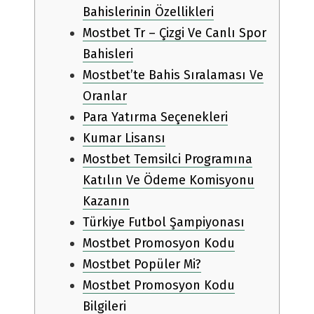
Bahislerinin Özellikleri
Mostbet Tr – Çizgi Ve Canlı Spor
Bahisleri
Mostbet’te Bahis Sıralaması Ve
Oranlar
Para Yatırma Seçenekleri
Kumar Lisansı
Mostbet Temsilci Programına
Katılın Ve Ödeme Komisyonu
Kazanın
Türkiye Futbol Şampiyonası
Mostbet Promosyon Kodu
Mostbet Popüler Mi?
Mostbet Promosyon Kodu
Bilgileri