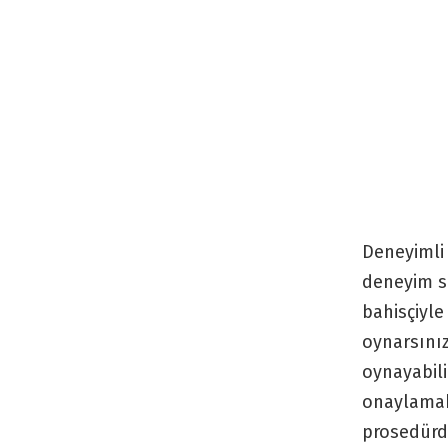
Deneyimli
deneyim sa
bahisçiyle
oynarsınız
oynayabili
onaylamak 
prosedürdü