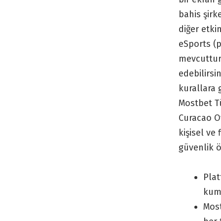
bahis şirk
diğer etkin
eSports (p
mevcuttur)
edebilirsi
kurallara
Mostbet Tü
Curacao O
kişisel ve
güvenlik ö
Plat
kum
Most