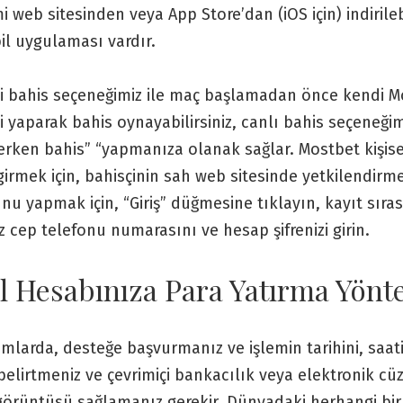
i web sitesinden veya App Store’dan (iOS için) indirile
l uygulaması vardır.
i bahis seçeneğimiz ile maç başlamadan önce kendi M
i yaparak bahis oynayabilirsiniz, canlı bahis seçeneği
rken bahis” “yapmanıza olanak sağlar. Mostbet kişise
irmek için, bahisçinin sah web sitesinde yetkilendirm
unu yapmak için, “Giriş” düğmesine tıklayın, kayıt sıra
niz cep telefonu numarasını ve hesap şifrenizi girin.
el Hesabınıza Para Yatırma Yönt
mlarda, desteğe başvurmanız ve işlemin tarihini, saati
belirtmeniz ve çevrimiçi bankacılık veya elektronik c
 görüntüsü sağlamanız gerekir. Dünyadaki herhangi bi