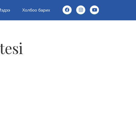
Мэдээ
Холбоо барих
tesi